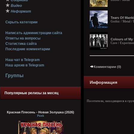
Сборники
★
Видео
★
Неформат
Tears Of Mank
Gothic / Metal /
Скрыть категории
Написать администрации сайта
Ответы на вопросы
Colours of My 
Core / Experimen
Статистика сайта
Последние комментарии
Наш чат в Telegram
Наш архив в Telegram
Комментарии (0)
Группы
Информация
Популярные релизы за месяц
Посетители, находящиеся в гру
Красная Плесень - Новая Золушка (2026)
Punk