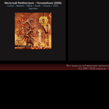
Молотый Риббентроп - Человейник (2026)
Grind / Melodic / Metal / Death / Thrash / СНГ/
Зарубеж
Все права на публикуемые материал
(С) 2007-2026 xzona.su -