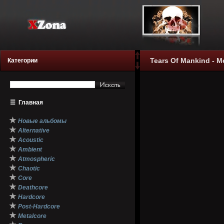
Tears Of Mankind - M
Категории
☰
Главная
★
Новые альбомы
★
Alternative
★
Acoustic
★
Ambient
★
Atmospheric
★
Chaotic
★
Core
★
Deathcore
★
Hardcore
★
Post-Hardcore
★
Metalcore