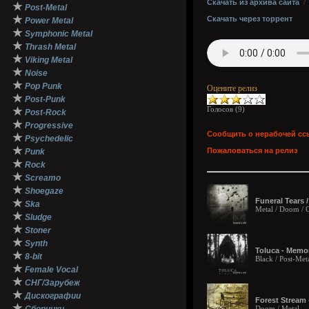
Скачать из архива сайта
★
Post-Metal
★
Скачать через торрент
Power Metal
★
Symphonic Metal
★
Thrash Metal
★
Viking Metal
★
Noise
★
Pop Punk
Оцените релиз
★
Post-Punk
Голосов (
9
)
★
Post-Rock
★
Progressive
Сообщить о нерабочей сс
★
Psychedelic
★
Пожаловаться на релиз
Punk
★
Rock
★
Screamo
★
Shoegaze
Funeral Tears 
★
Ska
Metal / Doom /
★
Sludge
★
Stoner
★
Synth
Toluca - Memor
★
8-bit
Black / Post-Met
★
Female Vocal
★
СНГ/Зарубеж
★
Дискографии
Forest Stream 
★
Doom / Metal