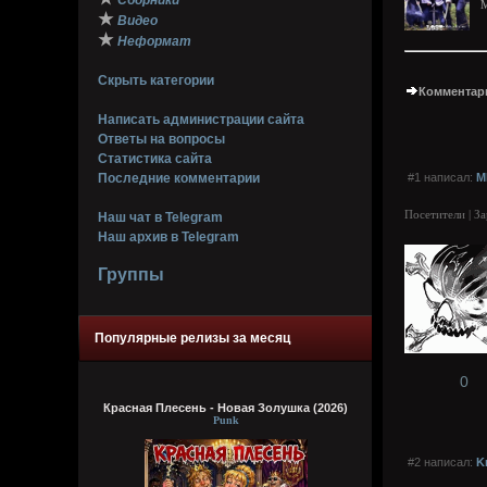
Сборники
M
★
Видео
★
Неформат
Скрыть категории
Комментари
Написать администрации сайта
Ответы на вопросы
Статистика сайта
Последние комментарии
#1 написал:
M
Посетители | З
Наш чат в Telegram
Наш архив в Telegram
Группы
Популярные релизы за месяц
0
Красная Плесень - Новая Золушка (2026)
Punk
#2 написал:
K