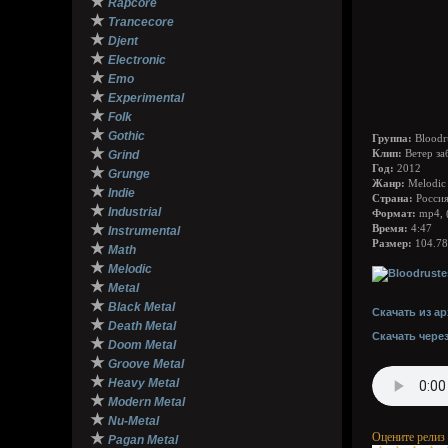
★
Rapcore
★
Trancecore
★
Djent
★
Electronic
★
Emo
★
Experimental
★
Folk
★
Gothic
Группа:
Bloodr
★
Grind
Клип:
Ветер за
Год:
2012
★
Grunge
Жанр:
Melodic 
★
Indie
Страна:
Росси
★
Industrial
Формат:
mp4, 
★
Время:
4:47
Instrumental
Размер:
104.7
★
Math
★
Melodic
★
Metal
★
Black Metal
Скачать из ар
★
Death Metal
Скачать чере
★
Doom Metal
★
Groove Metal
★
Heavy Metal
★
Modern Metal
★
Nu-Metal
★
Оцените релиз
Pagan Metal