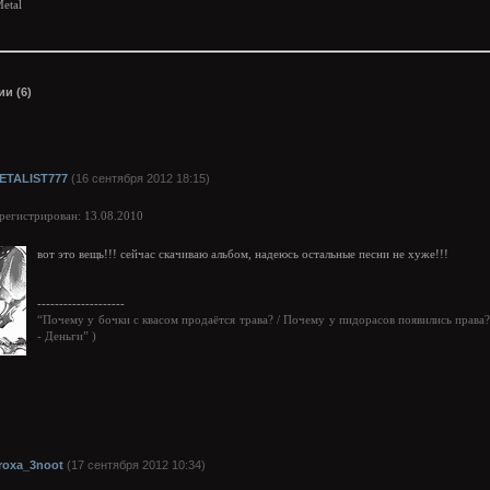
etal
и (6)
ETALIST777
(16 сентября 2012 18:15)
арегистрирован: 13.08.2010
вот это вещь!!! сейчас скачиваю альбом, надеюсь остальные песни не хуже!!!
--------------------
“Почему у бочки с квасом продаётся трава? / Почему у пидорасов появились права
- Деньги” )
roxa_3noot
(17 сентября 2012 10:34)