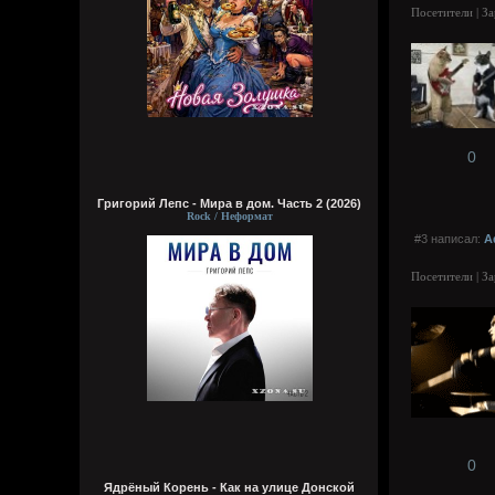
Посетители | З
0
Григорий Лепс - Мира в дом. Часть 2 (2026)
Rock / Неформат
#3 написал:
A
Посетители | З
0
Ядрёный Корень - Как на улице Донской