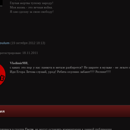
Глупая жертва тупому народу!
Моя жизнь - это вечная война.
Я сам сдохну за свою свободу!
oulum
(19 октября 2012 18:13)
арегистрирован: 18.11.2011
Vladimir988
,
с каких это пор у нас панкота в метале разбирется? Не шарите в музыке - не лезьте 
Иди Егора Летова слушай, урод! Ребята охуенно лабают!!!! Респект!!!!
ия
одящиеся в группе
Гости
, не могут оставлять комментарии к данной публикации.