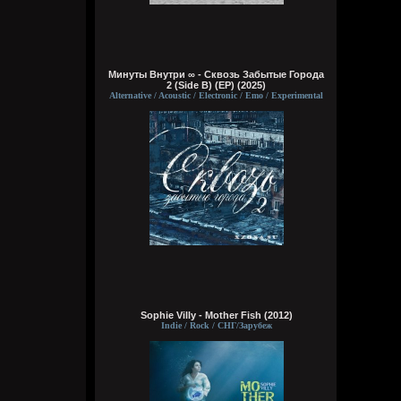
он не сексуальный, увы
Кукуня
Минуты Внутри ∞ - Сквозь Забытые Города
15:57:00
2 (Side B) (EP) (2025)
Alternative / Acoustic / Electronic / Emo / Experimental
Brenton Trollant
,
Он мне за сотку свою жопу скинуть
предлагал, та ещё шлюха
Кукуня
15:55:34
Бля тебе пидору и Импорт скажет и
Кроманка, что ты клянчил на пиво, те кто
в чате тут сидел давно скажут, что ты с
протянутой рукой постоянно скулишь.
Это блять отрицалово опять, как со
спермой, которую пробовал, причем
чужую давай продолжай. Только ты же
сам правду знаешь прекрасно и знаешь,
чтоя прав.
Sophie Villy - Mother Fish (2012)
Indie / Rock / СНГ/Зарубеж
Brenton Trollant
15:53:43
Wirtuozik
,
если на видео подрочишь и кончишь на