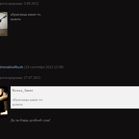
арегистрирован: 3.09.2012
абрыганцы какие-то.
калычь
drenalineRush
(19 сентября 2012 12:38)
арегистрирован: 27.07.2012
Kroxa_3noot
абрыганцы какие-то.
калычь
Да ты блядь долбоеб сука!