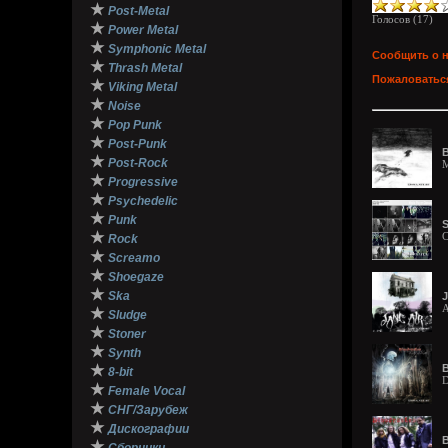
★
Post-Metal
Голосов (
17
)
★
Power Metal
★
Symphonic Metal
Сообщить о 
★
Thrash Metal
Пожаловаться
★
Viking Metal
★
Noise
★
Pop Punk
★
Post-Punk
В
★
Post-Rock
M
★
Progressive
★
Psychedelic
★
Punk
S
★
C
Rock
★
Screamo
★
Shoegaze
★
Ska
J
A
★
Sludge
★
Stoner
★
Synth
★
B
8-bit
D
★
Female Vocal
★
СНГ/Зарубеж
★
Дискографии
B
★