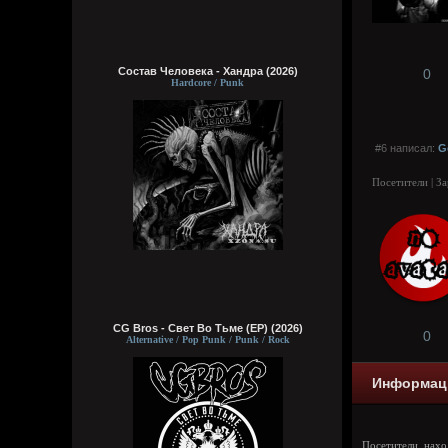
Состав Человека - Хандра (2026)
0
Hardcore / Punk
#6 написал:
G
Посетители | З
CG Bros - Свет Во Тьме (EP) (2026)
0
Alternative / Pop Punk / Punk / Rock
Информац
Посетители, нах