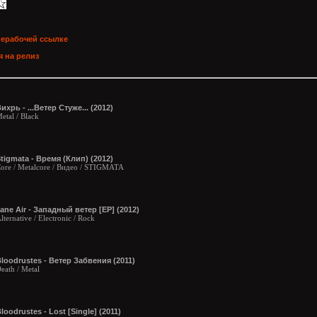
нерабочей ссылке
 на релиз
ихрь - ...Ветер Стуже... (2012)
etal / Black
tigmata - Время (Клип) (2012)
ore / Metalcore / Видео / STIGMATA
ane Air - Западный ветер [EP] (2012)
lternative / Electronic / Rock
loodrustes - Ветер Забвения (2011)
eath / Metal
loodrustes - Lost [Single] (2011)