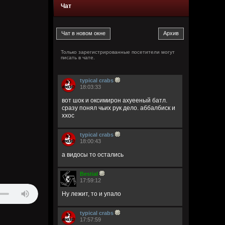
Чат
Только зарегистрированные посетители могут
писать в чате.
typical crabs
18:03:33
вот шок и оксимирон ахуееный батл.
сразу понял чьих рук дело. аббалбиск и
ххос
typical crabs
18:00:43
а видосы то остались
Bestial
17:59:12
Ну лежит, то и упало
typical crabs
17:57:59