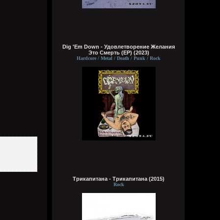
За мои зелёные глаза
Называешь ты меня колдуньей,
Говоришь ты это мне не зря,
Сердце у тебя я забрала
Dig 'Em Down - Удовлетворение Желания
Wirtuozik
Это Смерть (EP) (2023)
16:14:24
Hardcore / Metal / Death / Punk / Rock
Эй наринаринэла ай дари дари дари
дада
Эй наринаринэла ай дари дари дари
дада
Эй наринаринэла ай дари дари дари
дада
Эй наринаринэла ааааа дари дада
Wirtuozik
16:12:44
Вот долбаеб. Прав он во всем. Ещё и все
про меня знает)
Wirtuozik
Трикапитана - Трикапитана (2015)
16:12:17
Rock
Цитата: Кукуня
Ты же сам знаешь, что я прав