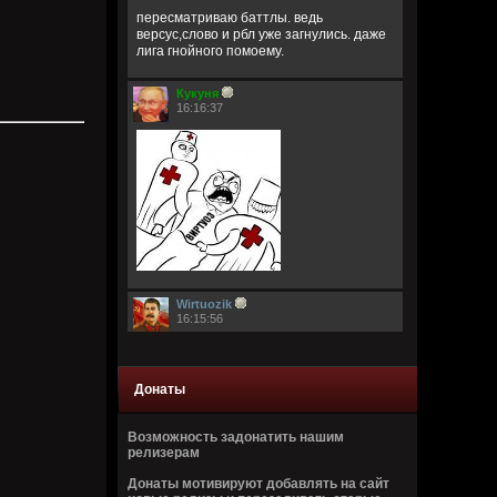
пересматриваю баттлы. ведь
версус,слово и рбл уже загнулись. даже
лига гнойного помоему.
Кукуня
16:16:37
Wirtuozik
16:15:56
А вы знали что Кадышевой 67 лет?
Странно, в моем детстве я думал ей
столько же. Получается она и не стареет
Донаты
даже, ей все время 60
Возможность задонатить нашим
Кукуня
релизерам
16:15:29
Донаты мотивируют добавлять на сайт