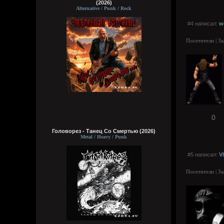
(2026)
Alternative / Punk / Rock
#4 написал:
wo
Посетители | З
0
Головорез - Tанец Со Смертью (2026)
Metal / Heavy / Punk
#5 написал:
V
Посетители | З