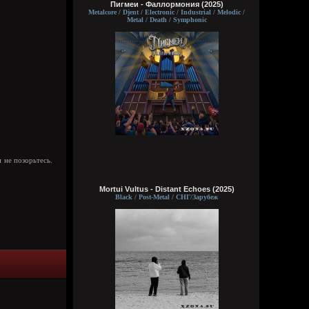
что это было?
Пигмеи - Фаллормония (2025)
Metalcore / Djent / Electronic / Industrial / Melodic /
Metal / Death / Symphonic
Wirtuozik
16:04:18
Речь про данный момент. На данный
момент где я клянчу и кого? А тогда денег
было ноль, а пива хотелось, коль кидали,
я и брал...) надо было мне не кидать и
все, я бы и не просил тогда более
каждый раз
Wirtuozik
16:02:00
Кукуня
,
и не позорьтесь.
А ты что, на жопу бы дрочил что ли? Все
ясно, пидор. Я же просто чтобы ты
Mortui Vultus - Distant Echoes (2025)
посмотрел на мои какахи на волосах.
Black / Post-Metal / СНГ/Зарубеж
Ради тебя ведь стараюсь
Wirtuozik
16:00:17
Brenton Trollant
,
Заманчивое предложение, но в меня
нынче не стоит и тем более на Сталина,