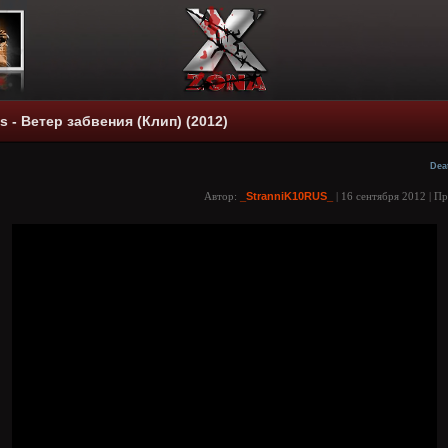
s - Ветер забвения (Клип) (2012)
Dea
Автор:
_StranniK10RUS_
| 16 сентября 2012 | П