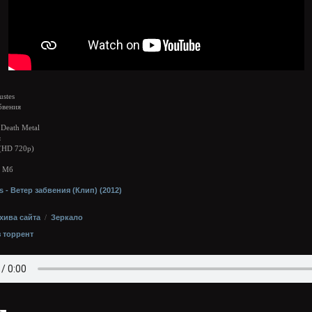
ustes
бвения
Death Metal
я
(HD 720p)
8 Мб
хива сайта
/
Зеркало
з торрент