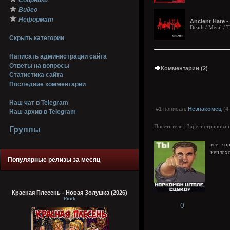
Сборники
★
Видео
★
Неформат
Ancient Hate -
Death / Metal / 
Скрыть категории
Написать администрации сайта
Ответы на вопросы
Комментарии (2)
Статистика сайта
Последние комментарии
Наш чат в Telegram
#1 написал:
Незнакомец
(4
Наш архив в Telegram
Посетители | Зарегистрирован
Группы
всё хо
неплохо
Популярные релизы за месяц
Красная Плесень - Новая Золушка (2026)
Punk
0