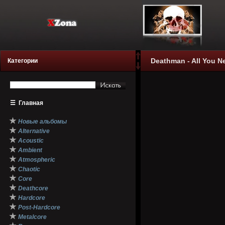
Deathman - All You Ne
Категории
☰
Главная
★
Новые альбомы
★
Alternative
★
Acoustic
★
Ambient
★
Atmospheric
★
Chaotic
★
Core
★
Deathcore
★
Hardcore
★
Post-Hardcore
★
Metalcore