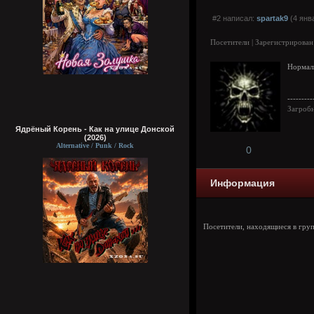
#2 написал:
spartak9
(4 янв
Посетители | Зарегистрирован
Нормал
---------
Загроб
Ядрёный Корень - Как на улице Донской
(2026)
Alternative / Punk / Rock
0
Информация
Посетители, находящиеся в гру