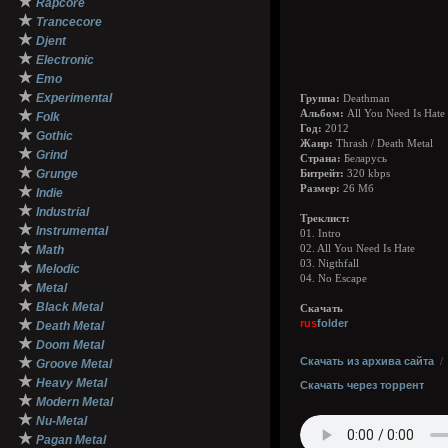
★
Rapcore
★
Trancecore
★
Djent
★
Electronic
★
Emo
★
Experimental
Группа:
Deathman
★
Альбом:
All You Need Is Hate
Folk
Год:
2012
★
Gothic
Жанр:
Thrash / Death Metal
★
Grind
Страна:
Беларусь
★
Grunge
Битрейт:
320 kbps
★
Размер:
26 Мб
Indie
★
Industrial
Треклист:
★
Instrumental
01. Intro
★
Math
02. All You Need Is Hate
03. Nigthfall
★
Melodic
04. No Escape
★
Metal
★
Black Metal
Скачать
★
rus
folder
Death Metal
★
Doom Metal
★
Скачать из архива сайта
Groove Metal
★
Heavy Metal
Скачать через торрент
★
Modern Metal
★
Nu-Metal
★
Pagan Metal