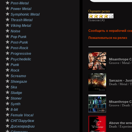
★
Post-Metal
★
Power Metal
Оцените релиз
★
Symphonic Metal
★
Thrash Metal
Голосов (
4
)
★
Viking Metal
★
Сообщить о нерабочей сс
Noise
★
Pop Punk
Пожаловаться на релиз
★
Post-Punk
★
Post-Rock
★
Progressive
★
Psychedelic
Misanthrope Co
Groove / Metal /
★
Punk
★
Rock
★
Screamo
★
Sarcazm - Just
Shoegaze
Death / Metal / 
★
Ska
★
Sludge
★
Stoner
Misanthrope Co
★
Synth
Groove / Death /
★
8-bit
★
Female Vocal
★
СНГ/Зарубеж
Above the wrec
★
Дискографии
Death / Experime
★