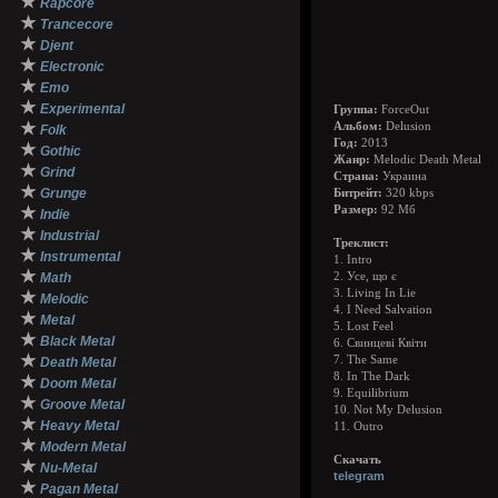
★
Rapcore
★
Trancecore
★
Djent
★
Electronic
★
Emo
★
Experimental
Группа:
ForceOut
★
Альбом:
Delusion
Folk
Год:
2013
★
Gothic
Жанр:
Melodic Death Metal
★
Grind
Страна:
Украина
★
Grunge
Битрейт:
320 kbps
★
Размер:
92 Мб
Indie
★
Industrial
Треклист:
★
Instrumental
1. Intro
★
Math
2. Усе, що є
3. Living In Lie
★
Melodic
4. I Need Salvation
★
Metal
5. Lost Feel
★
Black Metal
6. Свинцеві Квіти
★
7. The Same
Death Metal
8. In The Dark
★
Doom Metal
9. Equilibrium
★
Groove Metal
10. Not My Delusion
★
Heavy Metal
11. Outro
★
Modern Metal
Скачать
★
Nu-Metal
telegram
★
Pagan Metal