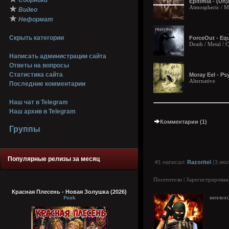
Сборники
Epitimia - (Un)
Atmospheric / Me
★
Видео
★
Неформат
Скрыть категории
ForceOut - Equ
Death / Metal /
Написать администрации сайта
Ответы на вопросы
Статистика сайта
Moray Eel - Ps
Alternative
Последние комментарии
Наш чат в Telegram
Наш архив в Telegram
Комментарии (1)
Группы
Популярные релизы за месяц
#1 написал:
Razoritel
(3 июл
Посетители | Зарегистрирован
Красная Плесень - Новая Золушка (2026)
Punk
неплох