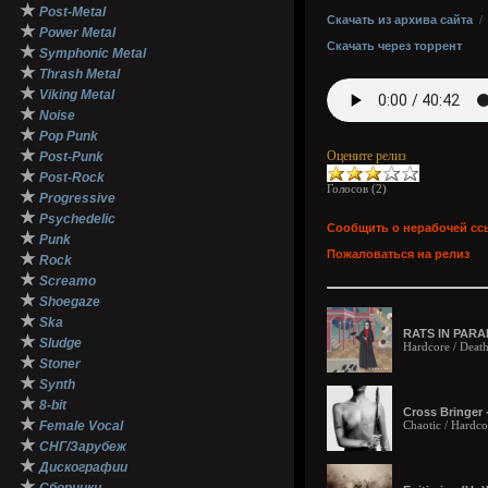
★
Post-Metal
Скачать из архива сайта
★
Power Metal
Скачать через торрент
★
Symphonic Metal
★
Thrash Metal
★
Viking Metal
★
Noise
★
Pop Punk
★
Оцените релиз
Post-Punk
★
Post-Rock
Голосов (
2
)
★
Progressive
★
Psychedelic
Сообщить о нерабочей сс
★
Punk
Пожаловаться на релиз
★
Rock
★
Screamo
★
Shoegaze
★
Ska
RATS IN PARAD
★
Sludge
Hardcore / Deat
★
Stoner
★
Synth
★
8-bit
Cross Bringer 
★
Female Vocal
Chaotic / Hardco
★
СНГ/Зарубеж
★
Дискографии
★