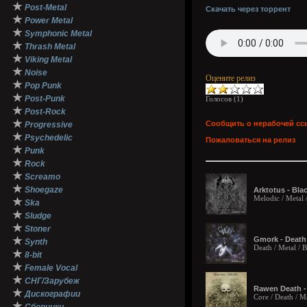
★
Post-Metal
Скачать через торрент
★
Power Metal
★
Symphonic Metal
★
Thrash Metal
★
Viking Metal
★
Noise
Оцените релиз
★
Pop Punk
★
Post-Punk
Голосов (
1
)
★
Post-Rock
★
Сообщить о нерабочей сс
Progressive
★
Psychedelic
Пожаловаться на релиз
★
Punk
★
Rock
★
Screamo
★
Shoegaze
Arktotus - Bla
Melodic / Metal 
★
Ska
★
Sludge
★
Stoner
★
Gmork - Death 
Synth
Death / Metal / 
★
8-bit
★
Female Vocal
★
СНГ/Зарубеж
Rawen Death - 
★
Дискографии
Core / Death / M
★