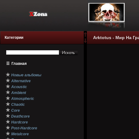
Arktotus - Мир На Гр
Категории
☰
Главная
★
Новые альбомы
★
Alternative
★
Acoustic
★
Ambient
★
Atmospheric
★
Chaotic
★
Core
★
Deathcore
★
Hardcore
★
Post-Hardcore
★
Metalcore