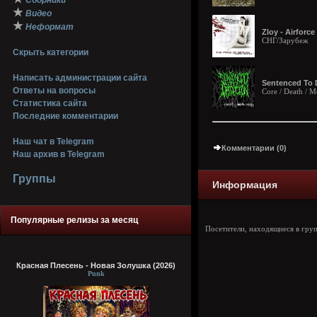
Сборники
★
Видео
★
Неформат
Zloy - Airforc
СНГ/Зарубеж
Скрыть категории
Написать администрации сайта
Sentenced To D
Ответы на вопросы
Core / Death / M
Статистика сайта
Последние комментарии
Наш чат в Telegram
Комментарии (0)
Наш архив в Telegram
Группы
Информация
Популярные релизы за месяц
Посетители, находящиеся в гру
Красная Плесень - Новая Золушка (2026)
Punk