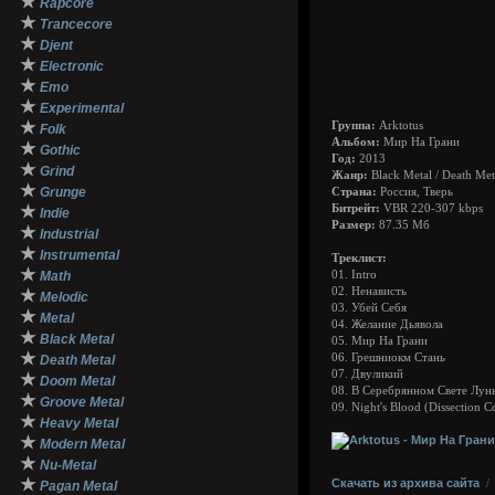
★
Rapcore
★
Trancecore
★
Djent
★
Electronic
★
Emo
★
Experimental
★
Группа:
Arktotus
Folk
Альбом:
Мир На Грани
★
Gothic
Год:
2013
★
Grind
Жанр:
Black Metal / Death Met
★
Grunge
Страна:
Россия, Тверь
★
Битрейт:
VBR 220-307 kbps
Indie
Размер:
87.35 Мб
★
Industrial
★
Instrumental
Треклист:
★
Math
01. Intro
02. Ненависть
★
Melodic
03. Убей Себя
★
Metal
04. Желание Дьявола
★
Black Metal
05. Мир На Грани
★
06. Грешниокм Стань
Death Metal
07. Двуликий
★
Doom Metal
08. В Cеребрянном Свете Лун
★
Groove Metal
09. Night's Blood (Dissection C
★
Heavy Metal
★
Modern Metal
★
Nu-Metal
★
Скачать из архива сайта
Pagan Metal