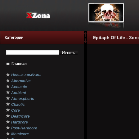
Epitaph Of Life - Зо
Категории
☰
Главная
★
Новые альбомы
★
Alternative
★
Acoustic
★
Ambient
★
Atmospheric
★
Chaotic
★
Core
★
Deathcore
★
Hardcore
★
Post-Hardcore
★
Metalcore