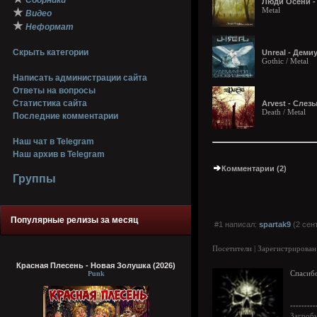
Сборники
Люди Осени - 
Metal
★
Видео
★
Неформат
Скрыть категории
Unreal - Деми
Gothic / Metal
Написать администрации сайта
Ответы на вопросы
Статистика сайта
Arvest - Слез
Death / Metal
Последние комментарии
Наш чат в Telegram
Наш архив в Telegram
Комментарии (2)
Группы
Популярные релизы за месяц
#1 написал:
spartak9
(2 сен
Посетители | Зарегистрирован
Красная Плесень - Новая Золушка (2026)
Punk
Cпасибо
---------
Загроб