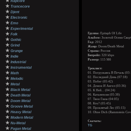
★
Rapcore
★
Trancecore
★
Djent
★
Electronic
★
Emo
★
Experimental
★
Группа:
Epitaph Of Life
Folk
Альбом:
Золотой Осени Скорб
★
Gothic
Год:
2012
★
Grind
Жанр:
Doom/Death Metal
★
Grunge
Страна:
Россия
★
Битрейт:
320 kbps
Indie
Размер:
115 Мб
★
Industrial
★
Instrumental
Треклист:
★
Math
01. Погружаясь В Печаль (03:
02. Последний День (07:18)
★
Melodic
03. Побег (05:42)
★
Metal
04. Демон И Ангел (03:36)
★
Black Metal
05. К Ней... (04:24)
★
06. Каталепсия (05:38)
Death Metal
07. Твои Глаза (04:05)
★
Doom Metal
08. Кто? (05:45)
★
Groove Metal
09. Проклятый Лес (05:15)
★
Heavy Metal
10. Ohne Dich (Rammstein Cove
★
Modern Metal
Скачать:
★
Nu-Metal
TG
★
Pagan Metal