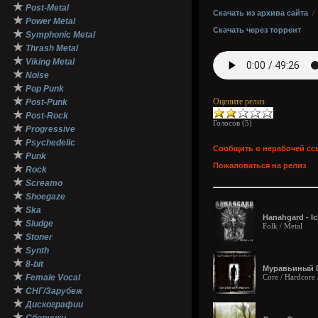
★
Post-Metal
Скачать из архива сайта
★
Power Metal
Скачать через торрент
★
Symphonic Metal
★
Thrash Metal
★
Viking Metal
★
Noise
★
Pop Punk
★
Оцените релиз
Post-Punk
★
Post-Rock
Голосов (
5
)
★
Progressive
★
Psychedelic
Сообщить о нерабочей сс
★
Punk
Пожаловаться на релиз
★
Rock
★
Screamo
★
Shoegaze
★
Ska
Hanahgard - Ic
★
Sludge
Folk / Metal
★
Stoner
★
Synth
★
8-bit
Муравьиный Г
★
Female Vocal
Core / Hardcore 
★
СНГ/Зарубеж
★
Дискографии
★