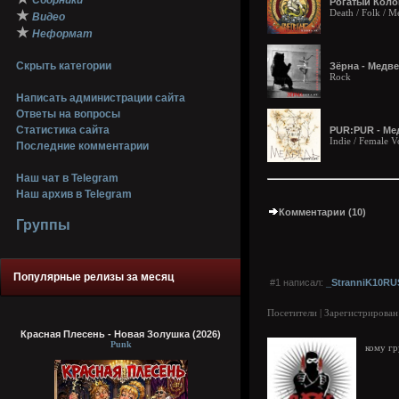
Сборники
Рогатый Коло
Death / Folk / M
★
Видео
★
Неформат
Скрыть категории
Зёрна - Медве
Rock
Написать администрации сайта
Ответы на вопросы
Статистика сайта
PUR:PUR - Мед
Indie / Female 
Последние комментарии
Наш чат в Telegram
Наш архив в Telegram
Комментарии (10)
Группы
Популярные релизы за месяц
#1 написал:
_StranniK10RU
Посетители | Зарегистрирован
Красная Плесень - Новая Золушка (2026)
Punk
кому гр