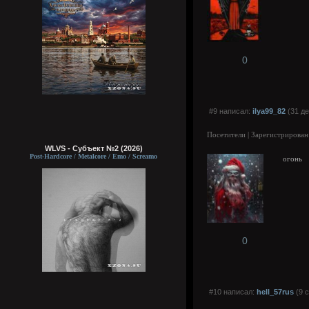
0
#9 написал:
ilya99_82
(31 де
Посетители | Зарегистрирован
WLVS - Субъект №2 (2026)
Post-Hardcore / Metalcore / Emo / Screamo
огонь
0
#10 написал:
hell_57rus
(9 с