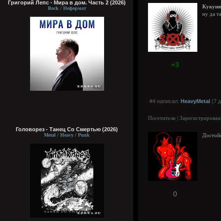
Григорий Лепс - Мира в дом. Часть 2 (2026)
Кукуня
Rock / Неформат
ну да т
+3
#4 написал:
HeavyMetal
(7 д
Посетители | Зарегистрирован
Головорез - Tанец Со Смертью (2026)
Metal / Heavy / Punk
Достойн
0