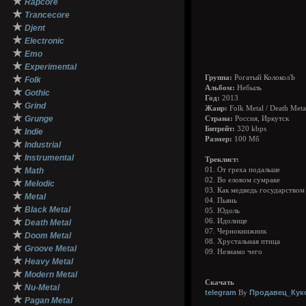
★
Rapcore
★
Trancecore
★
Djent
★
Electronic
★
Emo
★
Experimental
★
Группа:
Рогатый КолоколЪ
Folk
Альбом:
Небыль
★
Gothic
Год:
2013
★
Grind
Жанр:
Folk Metal / Death Meta
★
Grunge
Страна:
Россия, Иркутск
★
Битрейт:
320 kbps
Indie
Размер:
100 Мб
★
Industrial
★
Instrumental
Треклист:
★
Math
01. От греха подальше
02. Во еловом сумраке
★
Melodic
03. Как медведь государством
★
Metal
04. Пьянь
★
Black Metal
05. Юдоль
★
06. Идолище
Death Metal
07. Чернокнижник
★
Doom Metal
08. Хрустальная птица
★
Groove Metal
09. Незнамо чего
★
Heavy Metal
★
Modern Metal
Скачать
★
Nu-Metal
telegram
Продавец_Кук
By
★
Pagan Metal