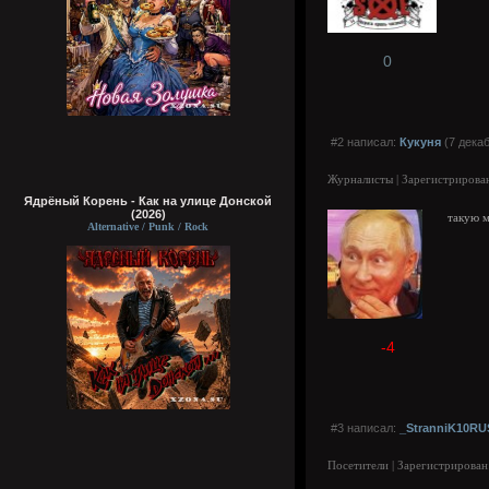
0
#2 написал:
Кукуня
(7 декаб
Журналисты | Зарегистрирован
Ядрёный Корень - Как на улице Донской
(2026)
такую м
Alternative / Punk / Rock
-4
#3 написал:
_StranniK10RU
Посетители | Зарегистрирован