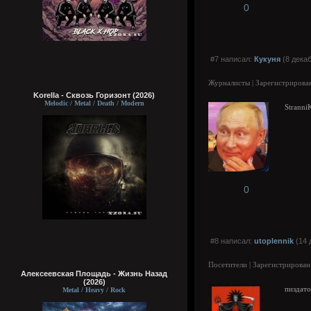
0
#7 написал:
Кукуня
(8 декаб
Журналисты | Зарегистрирован
Korella - Сквозь Горизонт (2026)
Melodic / Metal / Death / Modern
Stranni
0
#8 написал:
utoplennik
(14 
Посетители | Зарегистрирован
Алексеевская Площадь - Жизнь Назад
(2026)
пиздато
Metal / Heavy / Rock