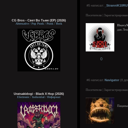
#5 написал:
_StranniK10RU
Посетители | Зарегистрирован
CG Bros - Свет Во Тьме (EP) (2026)
Alternative / Pop Punk / Punk / Rock
HeavyM
дак Леш
0
#6 написал:
Navigator
(8 де
Посетители | Зарегистрирован
Uratsakidogi - Black X Hop (2026)
Electronic / Industrial / Неформат
Пацаны 