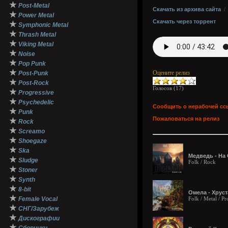
★
Post-Metal
Скачать из архива сайта
★
Power Metal
Скачать через торрент
★
Symphonic Metal
★
Thrash Metal
★
Viking Metal
★
Noise
★
Pop Punk
★
Оцените релиз
Post-Punk
★
Post-Rock
Голосов (
17
)
★
Progressive
★
Psychedelic
Сообщить о нерабочей сс
★
Punk
Пожаловаться на релиз
★
Rock
★
Screamo
★
Shoegaze
★
Ska
Медведь - На 
★
Sludge
Folk / Rock
★
Stoner
★
Synth
★
8-bit
Омела - Хруст
★
Female Vocal
Folk / Metal / Pr
★
СНГ/Зарубеж
★
Дискографии
★