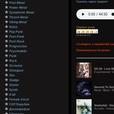
Скачать через торрент
★
Post-Metal
★
Power Metal
★
Symphonic Metal
★
Thrash Metal
★
Viking Metal
★
Noise
Оцените релиз
★
Pop Punk
Голосов (
1
)
★
Post-Punk
★
Post-Rock
Сообщить о нерабочей сс
★
Progressive
★
Пожаловаться на релиз
Psychedelic
★
Punk
★
Rock
★
Screamo
SS-18 - Lost W
★
Shoegaze
Experimental / In
★
Ska
★
Sludge
★
Stoner
Second To Sun 
★
Synth
Metal / Black / P
★
8-bit
★
Female Vocal
★
СНГ/Зарубеж
Sterbefall - Di
★
Acoustic / Instru
Дискографии
★