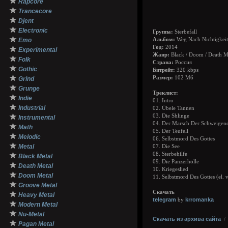
★
Rapcore
★
Trancecore
★
Djent
★
Electronic
Группа:
Sterbefall
★
Emo
Альбом:
Weg Nach Nichtigkeit
Год:
2014
★
Experimental
Жанр:
Black / Doom / Death M
★
Folk
Страна:
Россия
★
Gothic
Битрейт:
320 kbps
★
Размер:
102 Мб
Grind
★
Grunge
Треклист:
★
Indie
01. Intro
★
Industrial
02. Übele Tannen
★
03. Die Shlinge
Instrumental
04. Der Marsch Der Schweigen
★
Math
05. Der Teufell
★
Melodic
06. Selbstmord Des Gottes
★
Metal
07. Die See
★
08. Sterbehilfe
Black Metal
09. Die Panzerhölle
★
Death Metal
10. Kriegeslied
★
Doom Metal
11. Selbstmord Des Gottes (el. v
★
Groove Metal
Скачать
★
Heavy Metal
telegram
krromanka
by
★
Modern Metal
★
Nu-Metal
Скачать из архива сайта
★
Pagan Metal