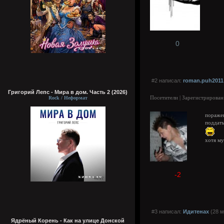
0
#2 написал:
roman.puh2011
Григорий Лепс - Мира в дом. Часть 2 (2026)
Посетители | Зарегистрирован
Rock / Неформат
пораже
поддаты
хотя му
-2
#3 написал:
Идитенах
(28 м
Ядрёный Корень - Как на улице Донской