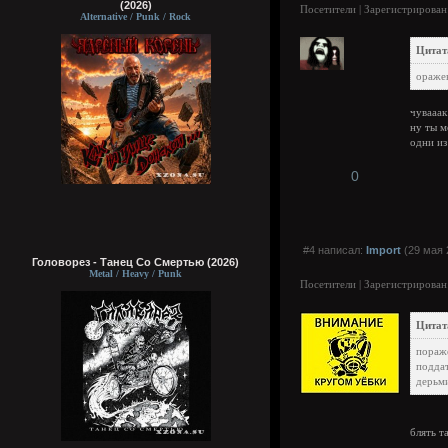
(2026)
Посетители | Зарегистрирован
Alternative / Punk / Rock
Цитат
ораже
чувааак
ну ты м
одни из
0
#4 написал:
Import
(29 мая 
Головорез - Tанец Со Смертью (2026)
Metal / Heavy / Punk
Посетители | Зарегистрирован
Цитат
пораж
подда
дерьми
блять т