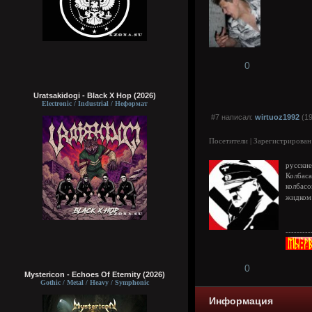
0
Uratsakidogi - Black X Hop (2026)
Electronic / Industrial / Неформат
#7 написал:
wirtuoz1992
(19
Посетители | Зарегистрирован
русские
Колбаса
колбасо
жидком
---------
0
Mystericon - Echoes Of Eternity (2026)
Gothic / Metal / Heavy / Symphonic
Информация