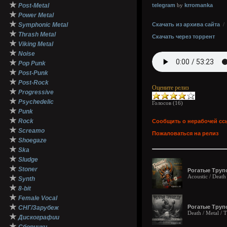
★
Post-Metal
telegram
krromanka
by
★
Power Metal
★
Symphonic Metal
Скачать из архива сайта
★
Thrash Metal
Скачать через торрент
★
Viking Metal
★
Noise
★
Pop Punk
★
Post-Punk
★
Post-Rock
Оцените релиз
★
Progressive
★
Psychedelic
Голосов (
16
)
★
Punk
★
Rock
Сообщить о нерабочей сс
★
Screamo
Пожаловаться на релиз
★
Shoegaze
★
Ska
★
Sludge
★
Stoner
Рогатые Трупо
Acoustic / Death
★
Synth
★
8-bit
★
Female Vocal
★
Рогатые Трупо
СНГ/Зарубеж
Death / Metal / 
★
Дискографии
★