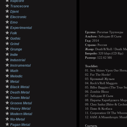
★
Rapcore
★
Trancecore
★
Djent
★
Electronic
★
Emo
★
Experimental
★
Группа:
Рогатые Трупоеды
Folk
Альбом:
Забодаю И Съем
★
Gothic
Год:
2014
★
Grind
Страна:
Россия
★
Grunge
Жанр:
Death'&'Roll / Death Me
★
Битрейт:
320 kbps (CD Rip)
Indie
Размер:
122.62 Мб
★
Industrial
★
Instrumental
Tracklist:
★
Math
01. Svn Shines Vpon Our Horn
02. For The Horde!
★
Melodic
03. Кровавый Жульен
★
Metal
04. Rock'n'Roll Maggots
★
Black Metal
05. Bilbo Baggins (The True St
★
06. Zombie Blooz
Death Metal
07. Забодаю И Съем
★
Doom Metal
08. Пираты Харибдского Мор
★
Groove Metal
09. Chez Sasha (Bière & Cochonn
★
Heavy Metal
10. Пиво & Колбаса
★
11. Corporation Of The Whores
Modern Metal
12. 6AM: A Misanthropic Mumbl
★
Nu-Metal
★
Pagan Metal
Скачать