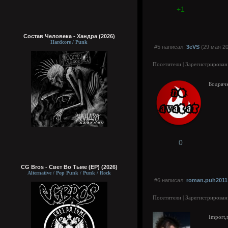
+1
Состав Человека - Хандра (2026)
Hardcore / Punk
#5 написал:
3eVS
(29 мая 20
Посетители | Зарегистрирован
Бодряч
0
CG Bros - Свет Во Тьме (EP) (2026)
Alternative / Pop Punk / Punk / Rock
#6 написал:
roman.puh2011
Посетители | Зарегистрирован
Import