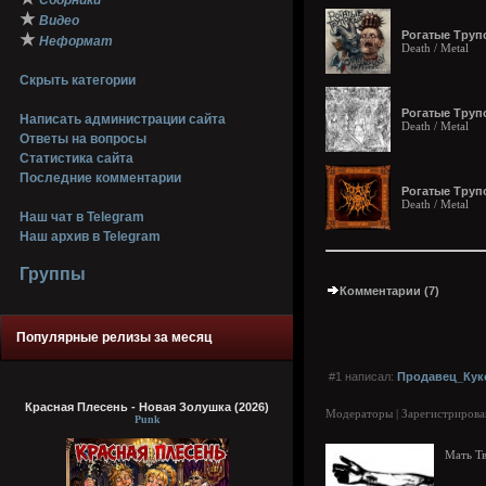
Сборники
★
Видео
Рогатые Трупо
★
Неформат
Death / Metal
Скрыть категории
Рогатые Трупо
Написать администрации сайта
Death / Metal
Ответы на вопросы
Статистика сайта
Последние комментарии
Рогатые Трупо
Death / Metal
Наш чат в Telegram
Наш архив в Telegram
Группы
Комментарии (7)
Популярные релизы за месяц
#1 написал:
Продавец_Кук
Красная Плесень - Новая Золушка (2026)
Модераторы | Зарегистрирова
Punk
Мать Т