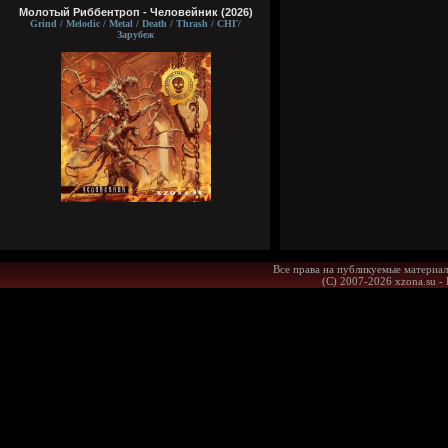
Молотый Риббентроп - Человейник (2026)
Grind / Melodic / Metal / Death / Thrash / СНГ/
Зарубеж
Все права на публикуемые материал
(С) 2007-2026 xzona.su -