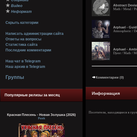
Сборники
★
Abstract Devia
Видео
Math / Metal / P
★
Неформат
Скрыть категории
Arphael - Guid
Atmospheric / De
Написать администрации сайта
Ответы на вопросы
Статистика сайта
Arphael - Amb
Последние комментарии
Djent / Math / Me
Наш чат в Telegram
Наш архив в Telegram
Группы
Комментарии (0)
Информация
Популярные релизы за месяц
Посетители, находящиеся в гру
Красная Плесень - Новая Золушка (2026)
Punk