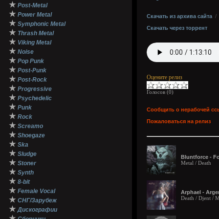
★
Post-Metal
★
Power Metal
Скачать из архива сайта
★
Symphonic Metal
Скачать через торрент
★
Thrash Metal
★
Viking Metal
★
Noise
★
Pop Punk
★
Post-Punk
Оцените релиз
★
Post-Rock
★
Progressive
Голосов (
0
)
★
Psychedelic
★
Punk
Сообщить о нерабочей сс
★
Rock
Пожаловаться на релиз
★
Screamo
★
Shoegaze
★
Ska
★
Sludge
Bluntforce - F
★
Stoner
Metal / Death
★
Synth
★
8-bit
★
Female Vocal
Arphael - Arge
Death / Djent / 
★
СНГ/Зарубеж
★
Дискографии
★