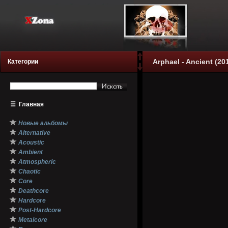
Arphael - Ancient (20
Категории
☰
Главная
★
Новые альбомы
★
Alternative
★
Acoustic
★
Ambient
★
Atmospheric
★
Chaotic
★
Core
★
Deathcore
★
Hardcore
★
Post-Hardcore
★
Metalcore