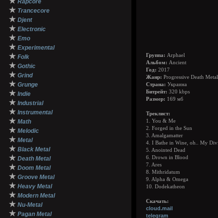
★
Rapcore
★
Trancecore
★
Djent
★
Electronic
★
Emo
★
Experimental
★
Группа:
Arphael
Folk
Альбом:
Ancient
★
Gothic
Год:
2017
★
Grind
Жанр:
Progressive Death Metal
★
Grunge
Страна:
Украина
★
Битрейт:
320 kbps
Indie
Размер:
169 мб
★
Industrial
★
Instrumental
Треклист:
★
Math
1. You & Me
2. Forged in the Sun
★
Melodic
3. Amalgamatter
★
Metal
4. I Bathe in Wine, oh.. My Div
★
Black Metal
5. Anointed Dead
★
6. Drown in Blood
Death Metal
7. Ares
★
Doom Metal
8. Mithridatum
★
Groove Metal
9. Alpha & Omega
★
Heavy Metal
10. Dodekatheon
★
Modern Metal
Скачать:
★
Nu-Metal
cloud.mail
★
Pagan Metal
telegram