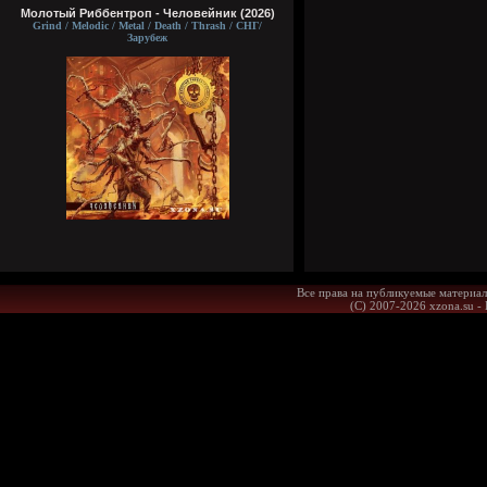
Молотый Риббентроп - Человейник (2026)
Grind / Melodic / Metal / Death / Thrash / СНГ/
Зарубеж
Все права на публикуемые материал
(С) 2007-2026 xzona.su -