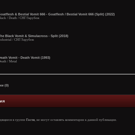
oatflesh & Bestial Vomit 666 - Goatflesh / Bestial Vomit 666 (Split) (2022)
lack / Death / СНГ/Зарубеж
he Black Vomit & Simulacross - Split (2018)
ndustrial / СНГ/Зарубеж
eath Vomit - Death Vomit (1993)
eath / Metal
и (0)
ия
одящиеся в группе
Гости
, не могут оставлять комментарии к данной публикации.