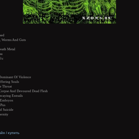
sed
, Worms And Guts
eath Metal
на
б\с
Dominant Of Violence
ffering Souls
e Throat
Corpse And Devoured Dead Flesh
ecaying Entrails
d Embryos
 Pus
d Suicide
ernity
йн / купить