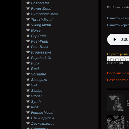
★
Post-Metal
★
PS
По-ходу, одн
Power Metal
★
Symphonic Metal
Скачать из ар
★
Thrash Metal
★
Viking Metal
Скачать чере
★
Noise
★
Pop Punk
★
Post-Punk
★
Post-Rock
★
Progressive
Оцените релиз
★
Psychedelic
★
Голосов (
0
)
Punk
★
Rock
★
Сообщить о 
Screamo
★
Shoegaze
Пожаловаться
★
Ska
★
Sludge
★
Stoner
★
C
Synth
D
★
8-bit
★
Female Vocal
★
СНГ/Зарубеж
C
★
Дискографии
D
★