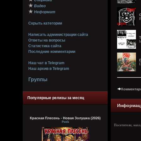
Сборники
★
Видео
★
Неформат
G
B
Скрыть категории
Написать администрации сайта
T
Ответы на вопросы
I
Статистика сайта
Последние комментарии
D
Наш чат в Telegram
D
Наш архив в Telegram
Группы
Комментари
Популярные релизы за месяц
Информац
Красная Плесень - Новая Золушка (2026)
Punk
Посетители, нах