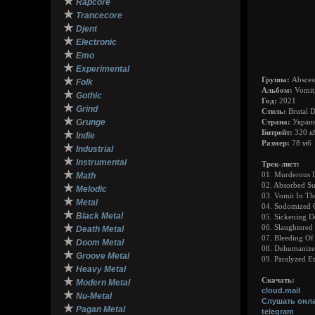
★
Rapcore
★
Trancecore
★
Djent
★
Electronic
★
Emo
★
Experimental
★
Группа:
Absces
Folk
Альбом:
Vomit
★
Gothic
Год:
2021
★
Grind
Стиль:
Brutal D
★
Grunge
Страна:
Украи
★
Битрейт:
320 к
Indie
Размер:
78 мб
★
Industrial
★
Instrumental
Трек-лист:
★
Math
01. Murderous 
02. Absorbed Su
★
Melodic
03. Vomit In Th
★
Metal
04. Sodomized 
★
Black Metal
05. Sickening D
★
06. Slaughtere
Death Metal
07. Bleeding Of
★
Doom Metal
08. Dehumanize
★
Groove Metal
09. Paralyzed Et
★
Heavy Metal
★
Скачать:
Modern Metal
cloud.mail
★
Nu-Metal
Слушать онла
★
Pagan Metal
telegram