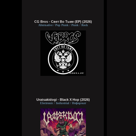
CG Bros - Свет Во Тьме (EP) (2026)
Alternative / Pop Punk / Punk / Rock
Uratsakidogi - Black X Hop (2026)
Electronic / Industrial / Неформат