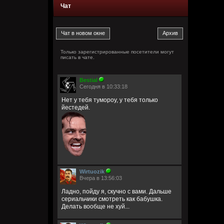
Чат
Только зарегистрированные посетители могут
писать в чате.
Bestial
Сегодня в 10:33:18
Нет у тебя тумороу, у тебя только
йестедей.
Wirtuozik
Вчера в 13:56:03
Ладно, пойду я, скучно с вами. Дальше
сериальчики смотреть как бабушка.
Делать вообще не хуй...