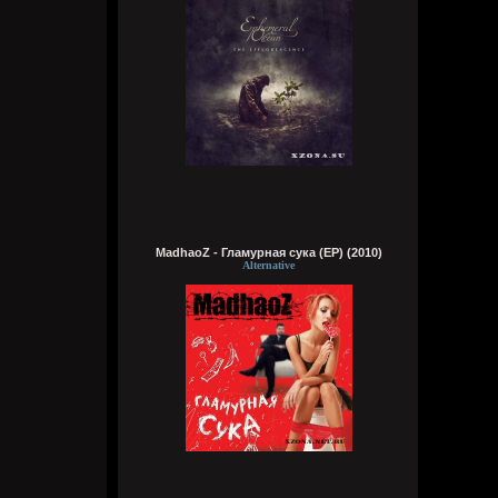
та тара там, та тара там тамтам
Brenton Trollant
Вчера в 08:48:02
Ты можешь просто молчать нихуя не
говорить???
Wirtuozik
Вчера в 04:11:33
Были бы там одни сотрудницы красивые
как я, без мужиков, я бы с радостью
поехал
MadhaoZ - Гламурная сука (EP) (2010)
Wirtuozik
Alternative
Вчера в 04:09:05
На острове Врангеля не хочу, там может
и тюлени лапочки. Зато полярники друг
друга в жопу ебут в холодные полярные
ночи. Ну, они чтобы согреться и не
сдохнуть от тоски, поэтому можно их
понять. Почему нельзя на метеостанции
жить бабам с мужиками, было бы весело
Wirtuozik
Вчера в 04:06:13
Это моя мечта жить на малонаселенном