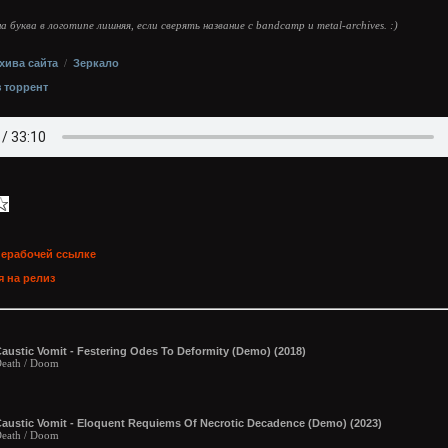
а буква в логотипе лишняя, если сверять название с bandcamp и metal-archives. :)
хива сайта
/
Зеркало
з торрент
нерабочей ссылке
 на релиз
austic Vomit - Festering Odes To Deformity (Demo) (2018)
eath / Doom
austic Vomit - Eloquent Requiems Of Necrotic Decadence (Demo) (2023)
eath / Doom