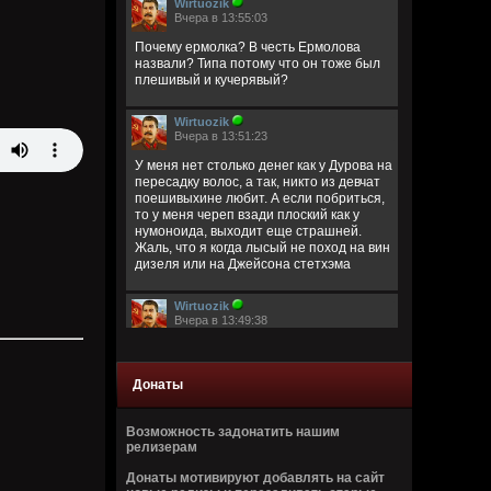
Wirtuozik
Вчера в 13:55:03
Почему ермолка? В честь Ермолова
назвали? Типа потому что он тоже был
плешивый и кучерявый?
Wirtuozik
Вчера в 13:51:23
У меня нет столько денег как у Дурова на
пересадку волос, а так, никто из девчат
поешивыхине любит. А если побриться,
то у меня череп взади плоский как у
нумоноида, выходит еще страшней.
Жаль, что я когда лысый не поход на вин
дизеля или на Джейсона стетхэма
Wirtuozik
Вчера в 13:49:38
Блять, куда я свою ермолку дел? Как по
улице теперь ходить, плешь видно, а в
шапке жарко будет
Донаты
Wirtuozik
Возможность задонатить нашим
Вчера в 13:48:50
релизерам
Сказал кукуня имбицил что я мол
Донаты мотивируют добавлять на сайт
ограниченный, который сам лишь про