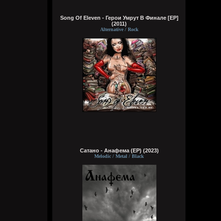
острове, подальше от таких как я
Song Of Eleven - Герои Умрут В Финале [EP]
(2011)
Wirtuozik
Alternative / Rock
Вчера в 04:05:37
Хочу жить на Соловках или на Валааме.
Вместе с монахами бухать и ебать
монашек. На Афоне не хочу. Они там без
баб живут, но при этом у них есть там
секс, по-любому
Wirtuozik
Вчера в 04:02:32
Деревянные церкви Руси
Перекошены древние стены
Подойди и о многом спроси
В этих срубах есть сердце и вены
Сатано - Анафема (EP) (2023)
Bestial
Melodic / Metal / Black
7 августа 2026