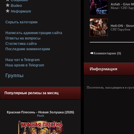
Сборники
Asfalt - Give 
★
Видео
Metal / СНГ/За
★
Неформат
Скрыть категории
Hell:ON - Str
СНГ/Зарубеж
Написать администрации сайта
Ответы на вопросы
Статистика сайта
Последние комментарии
Комментарии (0)
Наш чат в Telegram
Наш архив в Telegram
Информация
Группы
Посетители, находящиеся в гру
Популярные релизы за месяц
Красная Плесень - Новая Золушка (2026)
Punk