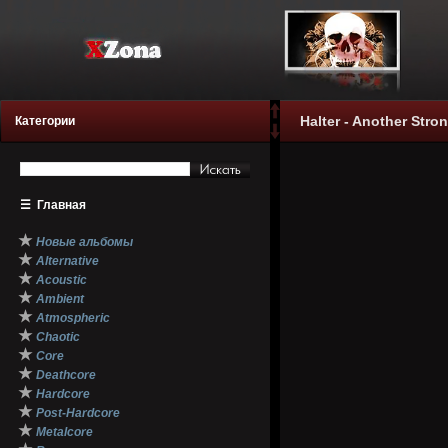
Halter - Another Str
Категории
☰
Главная
★
Новые альбомы
★
Alternative
★
Acoustic
★
Ambient
★
Atmospheric
★
Chaotic
★
Core
★
Deathcore
★
Hardcore
★
Post-Hardcore
★
Metalcore