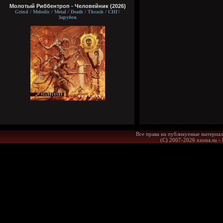
Молотый Риббентроп - Человейник (2026)
Grind / Melodic / Metal / Death / Thrash / СНГ/
Зарубеж
Все права на публикуемые материал
(С) 2007-2026 xzona.su -