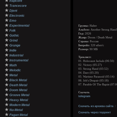
★
Rapcore
★
Trancecore
★
Djent
★
Electronic
★
Emo
★
Experimental
Группа:
Halter
★
Альбом:
Another Strong Hand
Folk
Год:
2026
★
Gothic
Жанр:
Doom / Death Metal
★
Grind
Страна:
Россия
★
Grunge
Битрейт:
320 кбит/с
★
Размер:
90 МБ
Indie
★
Industrial
Треклист:
★
Instrumental
01. Holocaust Jackals (06:50)
★
Math
02. Victory (05:27)
03. Strong Hand (03:52)
★
Melodic
04. Dare (05:20)
★
Metal
05. Wartime Paranoid (05:14)
★
Black Metal
06. Job's Despair (05:18)
★
07. Parable Of The Rapist (07:0
Death Metal
★
Doom Metal
Скачать
★
Groove Metal
telegram
★
Heavy Metal
★
Modern Metal
Скачать из архива сайта
★
Nu-Metal
Скачать через торрент
★
Pagan Metal