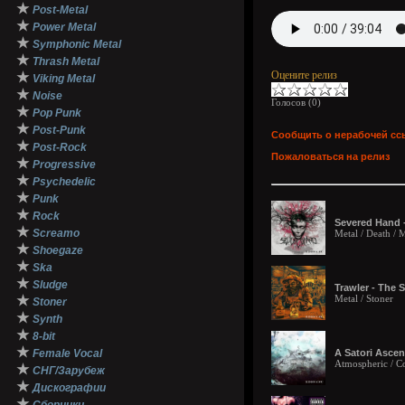
★
Post-Metal
★
Power Metal
★
Symphonic Metal
★
Thrash Metal
Оцените релиз
★
Viking Metal
★
Noise
Голосов (
0
)
★
Pop Punk
★
Post-Punk
Сообщить о нерабочей сс
★
Post-Rock
Пожаловаться на релиз
★
Progressive
★
Psychedelic
★
Punk
★
Rock
Severed Hand 
★
Screamo
Metal / Death /
★
Shoegaze
★
Ska
★
Sludge
Trawler - The 
★
Metal / Stoner
Stoner
★
Synth
★
8-bit
★
Female Vocal
A Satori Ascen
Atmospheric / C
★
СНГ/Зарубеж
★
Дискографии
★