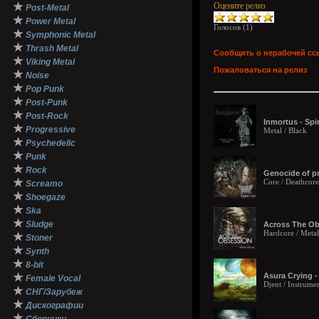
★
Оцените релиз
Post-Metal
★
Power Metal
Голосов (
1
)
★
Symphonic Metal
★
Thrash Metal
Сообщить о нерабочей сс
★
Viking Metal
Пожаловаться на релиз
★
Noise
★
Pop Punk
★
Post-Punk
★
Post-Rock
Inmortus - Spi
★
Progressive
Metal / Black
★
Psychedelic
★
Punk
★
Rock
Genocide of pr
★
Core / Deathcore
Screamo
★
Shoegaze
★
Ska
★
Sludge
Across The Ob
Hardcore / Meta
★
Stoner
★
Synth
★
8-bit
★
Asura Crying -
Female Vocal
Djent / Instrumen
★
СНГ/Зарубеж
★
Дискографии
★