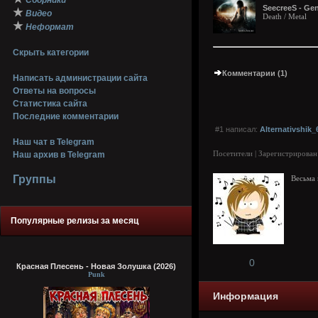
Сборники
SeecreeS - Gen
★
Видео
Death / Metal
★
Неформат
Скрыть категории
Комментарии (1)
Написать администрации сайта
Ответы на вопросы
Статистика сайта
Последние комментарии
#1 написал:
Alternativshik_
Наш чат в Telegram
Посетители | Зарегистрирован
Наш архив в Telegram
Группы
Весьма 
Популярные релизы за месяц
0
Красная Плесень - Новая Золушка (2026)
Punk
Информация