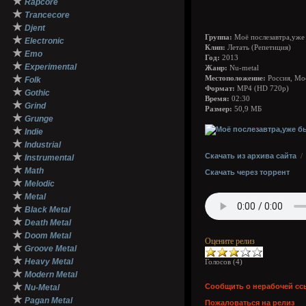
★
Rapcore
★
Trancecore
★
Djent
Группа:
Моё послезавтра,уже 
★
Electronic
Клип:
Летать (Репетиция)
★
Emo
Год:
2013
★
Experimental
Жанр:
Nu-metal
★
Местоположение:
Россия, Мо
Folk
Формат:
MP4 (HD 720р)
★
Gothic
Время:
02:30
★
Grind
Размер:
50,9 МБ
★
Grunge
★
Indie
★
Industrial
★
Скачать из архива сайта
Instrumental
★
Math
Скачать через торрент
★
Melodic
★
Metal
★
Black Metal
★
Death Metal
★
Doom Metal
Оцените релиз
★
Groove Metal
★
Heavy Metal
Голосов (
4
)
★
Modern Metal
★
Сообщить о нерабочей сс
Nu-Metal
★
Pagan Metal
Пожаловаться на релиз