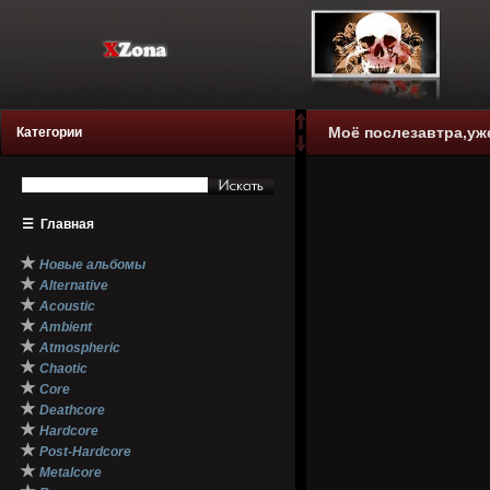
Моё послезавтра,уже
Категории
☰
Главная
★
Новые альбомы
★
Alternative
★
Acoustic
★
Ambient
★
Atmospheric
★
Chaotic
★
Core
★
Deathcore
★
Hardcore
★
Post-Hardcore
★
Metalcore