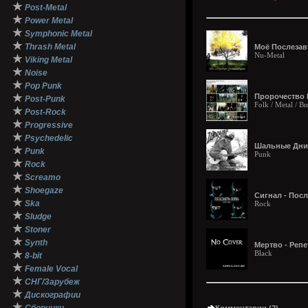
★
Post-Metal
★
Power Metal
★
Symphonic Metal
★
Thrash Metal
Моё Послезавт
Nu-Metal
★
Viking Metal
★
Noise
★
Pop Punk
★
Пророчество 
Post-Punk
Folk / Metal / В
★
Post-Rock
★
Progressive
★
Psychedelic
Шальные Дни 
★
Punk
Punk
★
Rock
★
Screamo
★
Shoegaze
Сигнал - Посл
★
Ska
Rock
★
Sludge
★
Stoner
★
Synth
Мертво - Репе
★
Black
8-bit
★
Female Vocal
★
СНГ/Зарубеж
★
Дискографии
★