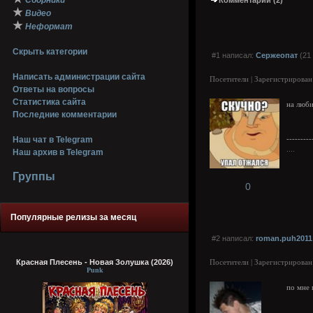
Сборники
Комментарии (2)
★
Видео
★
Неформат
Скрыть категории
#1 написал:
Сержеопат
(21
Написать администрации сайта
Посетители | Зарегистрирован
Ответы на вопросы
Статистика сайта
на люби
Последние комментарии
Наш чат в Telegram
---------
....
Наш архив в Telegram
Группы
0
Популярные релизы за месяц
#2 написал:
roman.puh2011
Красная Плесень - Новая Золушка (2026)
Посетители | Зарегистрирован
Punk
по мне 