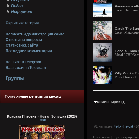
Сборники
★
Видео
Resonance effe
Core / Hardcore 
★
Неформат
Скрыть категории
Catch The Sun 
Core / Metalcore
Написать администрации сайта
Ответы на вопросы
Статистика сайта
Последние комментарии
Corvus - Raven
Metal / СНГ/За
Наш чат в Telegram
Наш архив в Telegram
Zilly Monk - T
Punk / Rock / 
Группы
Популярные релизы за месяц
Комментарии (1)
Красная Плесень - Новая Золушка (2026)
Punk
#1 написал:
Felix the cat
(14
Посетители | Зарегистрирован