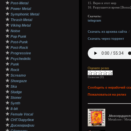
★
Post-Metal
15. Верю в этот мир
★
16. Разрушается время [Bonus
Power Metal
★
Symphonic Metal
Скачать:
★
Thrash Metal
telegram
★
Viking Metal
★
Noise
Скачать из архива сайта
★
Pop Punk
Скачать через торрент
★
Post-Punk
★
Post-Rock
★
Progressive
★
Psychedelic
★
Punk
Оцените релиз
★
Rock
★
Screamo
Голосов (
0
)
★
Shoegaze
★
Ska
Сообщить о нерабочей сс
★
Sludge
Пожаловаться на релиз
★
Stoner
★
Synth
★
8-bit
★
Female Vocal
.Mоесердцеспр
★
Metalcore / Met
СНГ/Зарубеж
★
Дискографии
★