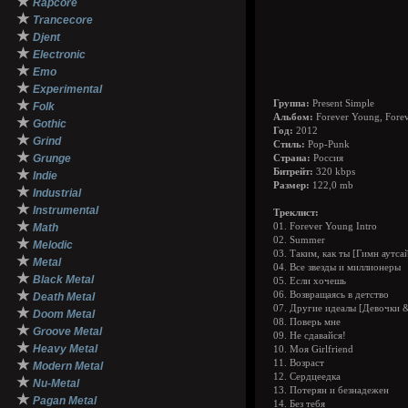
★
Rapcore
★
Trancecore
★
Djent
★
Electronic
★
Emo
★
Experimental
★
Группа:
Present Simple
Folk
Альбом:
Forever Young, Fore
★
Gothic
Год:
2012
★
Grind
Стиль:
Pop-Punk
★
Grunge
Страна:
Россия
★
Битрейт:
320 kbps
Indie
Размер:
122,0 mb
★
Industrial
★
Instrumental
Треклист:
★
Math
01. Forever Young Intro
02. Summer
★
Melodic
03. Таким, как ты [Гимн аутса
★
Metal
04. Все звезды и миллионеры
★
Black Metal
05. Если хочешь
★
06. Возвращаясь в детство
Death Metal
07. Другие идеалы [Девочки 
★
Doom Metal
08. Поверь мне
★
Groove Metal
09. Не сдавайся!
★
Heavy Metal
10. Моя Girlfriend
★
11. Возраст
Modern Metal
12. Сердцеедка
★
Nu-Metal
13. Потерян и безнадежен
★
Pagan Metal
14. Без тебя