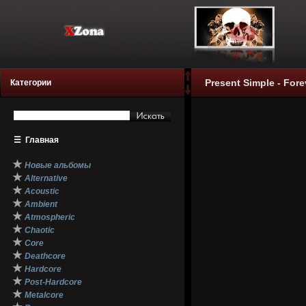
Present Simple - For
Категории
☰
Главная
★
Новые альбомы
★
Alternative
★
Acoustic
★
Ambient
★
Atmospheric
★
Chaotic
★
Core
★
Deathcore
★
Hardcore
★
Post-Hardcore
★
Metalcore