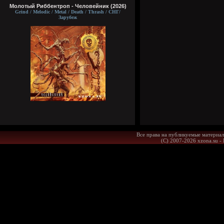
Молотый Риббентроп - Человейник (2026)
Grind / Melodic / Metal / Death / Thrash / СНГ/
Зарубеж
Все права на публикуемые материал
(С) 2007-2026 xzona.su -