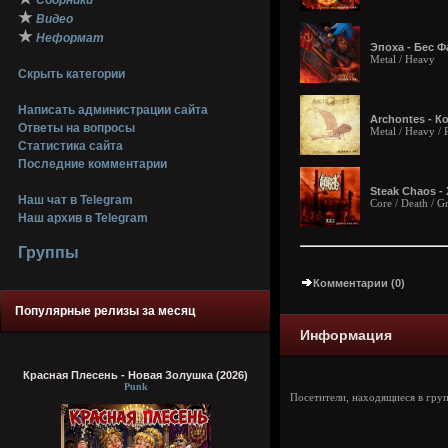
Сборники
★
Видео
★
Неформат
Эпоха - Бес Ф
Metal / Heavy
Скрыть категории
Написать администрации сайта
Archontes - Ко
Ответы на вопросы
Metal / Heavy /
Статистика сайта
Последние комментарии
Steak Chaos - 
Наш чат в Telegram
Core / Death / G
Наш архив в Telegram
Группы
Комментарии (0)
Популярные релизы за месяц
Информация
Красная Плесень - Новая Золушка (2026)
Punk
Посетители, находящиеся в гру