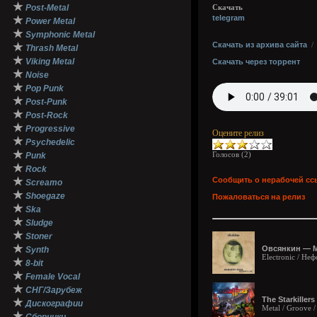
★
Post-Metal
Скачать
telegram
★
Power Metal
★
Symphonic Metal
Скачать из архива сайта
★
Thrash Metal
★
Viking Metal
Скачать через торрент
★
Noise
★
Pop Punk
★
Post-Punk
★
Post-Rock
★
Progressive
Оцените релиз
★
Psychedelic
★
Голосов (
2
)
Punk
★
Rock
★
Сообщить о нерабочей сс
Screamo
★
Shoegaze
Пожаловаться на релиз
★
Ska
★
Sludge
★
Stoner
★
Овсянкин — М
Synth
Electronic / Не
★
8-bit
★
Female Vocal
★
СНГ/Зарубеж
The Starkiller
★
Дискографии
Metal / Groove /
★