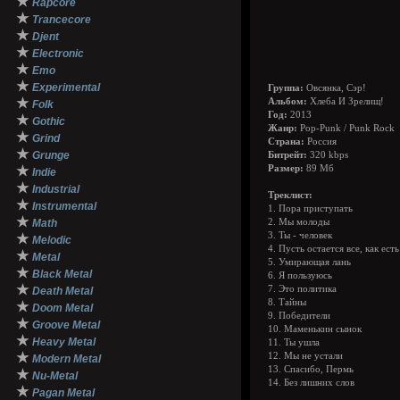
★
Rapcore
★
Trancecore
★
Djent
★
Electronic
★
Emo
★
Experimental
Группа:
Овсянка, Сэр!
★
Альбом:
Хлеба И Зрелищ!
Folk
Год:
2013
★
Gothic
Жанр:
Pop-Punk / Punk Rock
★
Grind
Страна:
Россия
★
Grunge
Битрейт:
320 kbps
★
Размер:
89 Мб
Indie
★
Industrial
Треклист:
★
Instrumental
1. Пора приступать
★
Math
2. Мы молоды
3. Ты - человек
★
Melodic
4. Пусть остается все, как есть
★
Metal
5. Умирающая лань
★
Black Metal
6. Я пользуюсь
★
7. Это политика
Death Metal
8. Тайны
★
Doom Metal
9. Победители
★
Groove Metal
10. Маменькин сынок
★
Heavy Metal
11. Ты ушла
★
12. Мы не устали
Modern Metal
13. Спасибо, Пермь
★
Nu-Metal
14. Без лишних слов
★
Pagan Metal