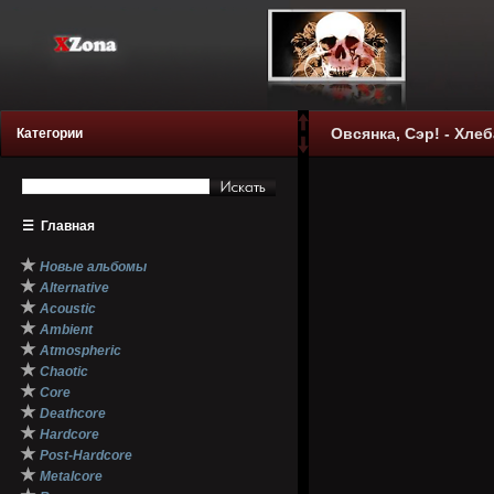
Овсянка, Сэр! - Хлеб
Категории
☰
Главная
★
Новые альбомы
★
Alternative
★
Acoustic
★
Ambient
★
Atmospheric
★
Chaotic
★
Core
★
Deathcore
★
Hardcore
★
Post-Hardcore
★
Metalcore