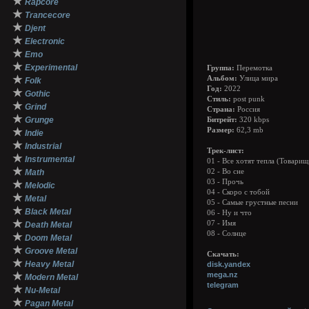
★
Rapcore
★
Trancecore
★
Djent
★
Electronic
★
Emo
★
Experimental
Группа:
Перемотка
★
Альбом:
Улица мира
Folk
Год:
2022
★
Gothic
Стиль:
post punk
★
Grind
Страна:
Россия
★
Grunge
Битрейт:
320 kbps
★
Размер:
62,3 mb
Indie
★
Industrial
Трек-лист:
★
Instrumental
01 - Все хотят тепла (Товари
★
Math
02 - Во сне
03 - Прочь
★
Melodic
04 - Скоро с тобой
★
Metal
05 - Самые грустные песни
★
Black Metal
06 - Ну и что
★
07 - Имя
Death Metal
08 - Солнце
★
Doom Metal
★
Groove Metal
Скачать:
★
Heavy Metal
disk.yandex
★
mega.nz
Modern Metal
telegram
★
Nu-Metal
★
Pagan Metal