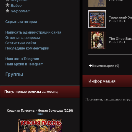
Сборники
★
Видео
★
Неформат
Тараканы!- У
Punk / Rock
Скрыть категории
Написать администрации сайта
Ответы на вопросы
The GhostBuste
Punk / Rock
Статистика сайта
Последние комментарии
Наш чат в Telegram
Наш архив в Telegram
Комментарии (0)
Группы
Информация
Популярные релизы за месяц
Посетители, находящиеся в гру
Красная Плесень - Новая Золушка (2026)
Punk