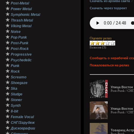
Скачать из архива сайта
★
Post-Metal
★
Скачать через торрент
Power Metal
★
Symphonic Metal
★
Thrash Metal
★
Viking Metal
★
Noise
★
Pop Punk
Оцените релиз
★
Post-Punk
Голосов (
3
)
★
Post-Rock
★
Progressive
Сообщить о нерабочей сс
★
Psychedelic
★
Пожаловаться на релиз
Punk
★
Rock
★
Screamo
★
Shoegaze
Улица Восток -
★
Ska
Post-Punk / СН
★
Sludge
★
Stoner
★
Synth
Улица Восток 
★
8-bit
Post-Punk / СН
★
Female Vocal
★
СНГ/Зарубеж
★
Дискографии
Товарищ Астр
★
Post-Punk