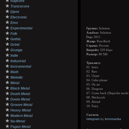
★
Rapcore
★
Trancecore
★
Djent
★
Electronic
★
Emo
★
Experimental
Группа:
Solution
★
Альбом:
Solution
Folk
Год:
2011
★
Gothic
Жанр:
Post-Rock
★
Grind
Страна:
Россия
★
Grunge
Битрейт:
320 kbps
★
Размер:
80 Мб
Indie
★
Industrial
Треклист:
★
Instrumental
01. Intro
★
Math
02. Raw
03. Chant
★
Melodic
04. Calm please
★
Metal
05. On air
★
Black Metal
06. Dragons
★
07. Come back (Depeche mode 
Death Metal
08. Hitchcock
★
Doom Metal
09. Abend
★
Groove Metal
10. Fairy
★
Heavy Metal
★
Скачать
Modern Metal
telegram
krromanka
by
★
Nu-Metal
★
Pagan Metal