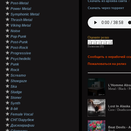
Скачать из архива сайта
★
Post-Metal
★
Скачать через торрент
Power Metal
★
Symphonic Metal
★
Thrash Metal
★
Viking Metal
★
Noise
★
Pop Punk
Оцените релиз
★
Post-Punk
Голосов (
0
)
★
Post-Rock
★
Progressive
Сообщить о нерабочей сс
★
Psychedelic
★
Пожаловаться на релиз
Punk
★
Rock
★
Screamo
★
Shoegaze
L'Homme Absur
★
Ska
Metal / Black / P
★
Sludge
★
Stoner
★
Synth
Lost In Alaska 
★
8-bit
Core / Deathcore
★
Female Vocal
★
СНГ/Зарубеж
★
Дискографии
Beat Devils - 
★
Rock