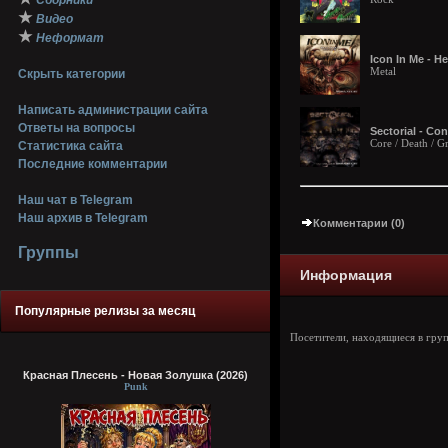
Сборники
★
Видео
★
Неформат
Icon In Me - H
Metal
Скрыть категории
Написать администрации сайта
Ответы на вопросы
Sectorial - Con
Core / Death / G
Статистика сайта
Последние комментарии
Наш чат в Telegram
Наш архив в Telegram
Комментарии (0)
Группы
Информация
Популярные релизы за месяц
Посетители, находящиеся в гру
Красная Плесень - Новая Золушка (2026)
Punk