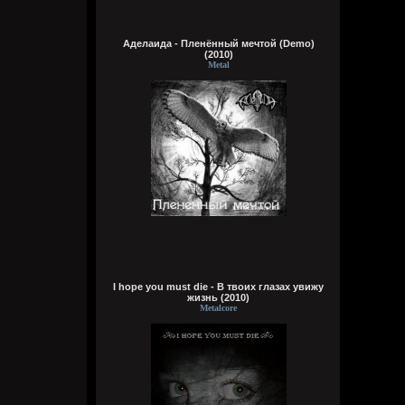
Wirtuozik
Аделаида - Пленённый мечтой (Demo)
Вчера в 16:15:56
(2010)
Metal
А вы знали что Кадышевой 67 лет?
Странно, в моем детстве я думал ей
столько же. Получается она и не стареет
даже, ей все время 60
Кукуня
Вчера в 16:15:29
Wirtuozik
I hope you must die - В твоих глазах увижу
Вчера в 16:15:10
жизнь (2010)
Metalcore
А я вовсе не колдунья,
Я любила и люблю.
Это мне судьба послала
Грешную любовь мою.
Не судите строго, люди,
Пожалей меня, родня,
Видно, в жизни суждено мне