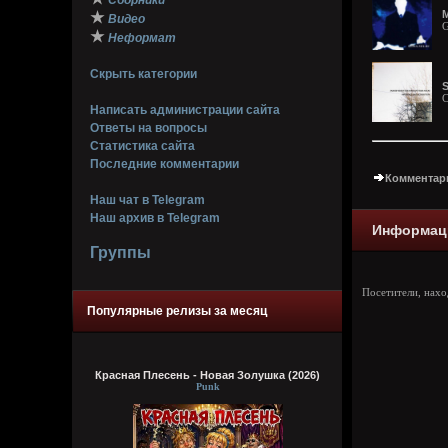
Сборники
M
★
Видео
G
★
Неформат
Скрыть категории
S
C
Написать администрации сайта
Ответы на вопросы
Статистика сайта
Последние комментарии
Комментари
Наш чат в Telegram
Наш архив в Telegram
Информац
Группы
Посетители, нах
Популярные релизы за месяц
Красная Плесень - Новая Золушка (2026)
Punk