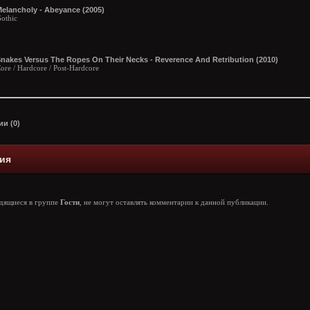
elancholy - Abeyance (2005)
othic
nakes Versus The Ropes On Their Necks - Reverence And Retribution (2010)
ore / Hardcore / Post-Hardcore
и (0)
ия
одящиеся в группе
Гости
, не могут оставлять комментарии к данной публикации.