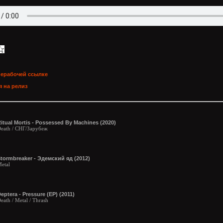
нерабочей ссылке
 на релиз
itual Mortis - Possessed By Machines (2020)
eath / СНГ/Зарубеж
tormbreaker - Эдемский яд (2012)
etal
eptera - Pressure (EP) (2011)
eath / Metal / Thrash