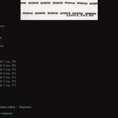
per
ck
я
bps
ude 7 (op. 39)
ude 6 (op. 36)
ude 5 (op. 35)
ude 4 (op. 34)
ude 3 (op. 31)
ude 2 (op. 19)
ude 1 (op. 17)
хива сайта
/
Зеркало
з торрент