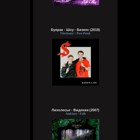
делах. панки просто бомбы
Кукуня
Вчера в 21:45:23
Буерак - Шоу - Бизнес (2019)
Electronic / Post-Punk
Кукуня
Вчера в 21:36:44
Цитата: Wirtuozik
ещё и вместо мозга вставили мощный
компьют
ты хотел сказать в место, где должен
быть мозг
Wirtuozik
Вчера в 20:41:56
Я - робот
Лихолесье - Видения (2007)
Ambient / Folk
Wirtuozik
Вчера в 20:40:37
А если бы мне ещё и вместо мозга
вставили мощный компьют, то ч бы еще и