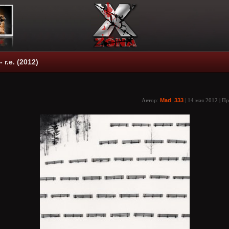
 r.e. (2012)
Автор:
Mad_333
| 14 мая 2012 | П