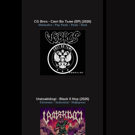
CG Bros - Свет Во Тьме (EP) (2026)
Alternative / Pop Punk / Punk / Rock
Uratsakidogi - Black X Hop (2026)
Electronic / Industrial / Неформат