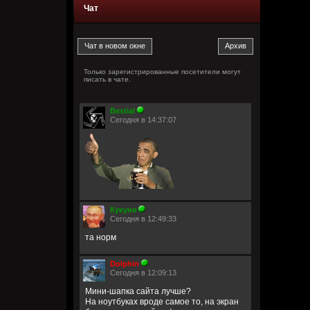
Чат
Только зарегистрированные посетители могут
писать в чате.
Bestial
Сегодня в 14:37:07
Кукуня
Сегодня в 12:49:33
та норм
Dolphin
Сегодня в 12:09:13
Мини-шапка сайта лучше?
На ноутбуках вроде самое то, на экран