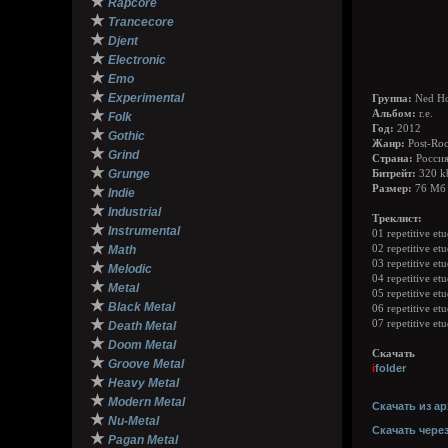
★
Rapcore
★
Trancecore
★
Djent
★
Electronic
★
Emo
★
Experimental
Группа:
Ned Ho
★
Альбом:
r.e.
Folk
Год:
2012
★
Gothic
Жанр:
Post-Ro
★
Grind
Страна:
Росси
★
Grunge
Битрейт:
320 k
★
Размер:
76 Мб
Indie
★
Industrial
Треклист:
★
Instrumental
01 repetitive et
★
Math
02 repetitive et
03 repetitive et
★
Melodic
04 repetitive et
★
Metal
05 repetitive et
★
Black Metal
06 repetitive et
★
07 repetitive et
Death Metal
★
Doom Metal
Скачать
★
Groove Metal
i
folder
★
Heavy Metal
★
Modern Metal
Скачать из ар
★
Nu-Metal
Скачать чере
★
Pagan Metal