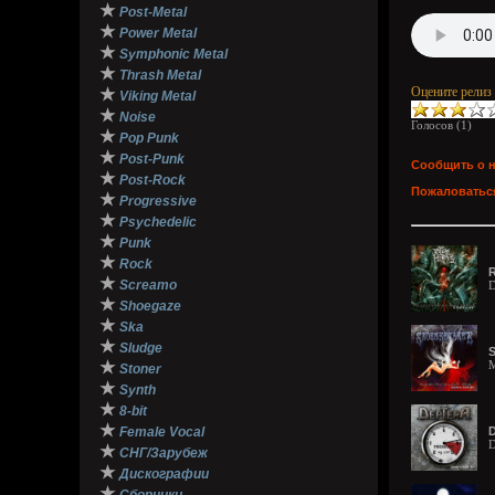
★
Post-Metal
★
Power Metal
★
Symphonic Metal
★
Thrash Metal
Оцените релиз
★
Viking Metal
★
Noise
Голосов (
1
)
★
Pop Punk
★
Post-Punk
Сообщить о 
★
Post-Rock
Пожаловаться
★
Progressive
★
Psychedelic
★
Punk
★
Rock
R
★
Screamo
D
★
Shoegaze
★
Ska
★
Sludge
S
★
M
Stoner
★
Synth
★
8-bit
★
Female Vocal
D
D
★
СНГ/Зарубеж
★
Дискографии
★