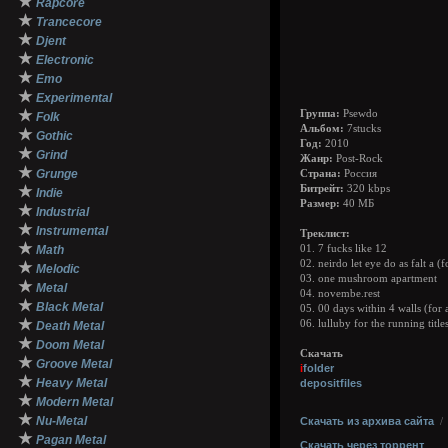
★
Rapcore
★
Trancecore
★
Djent
★
Electronic
★
Emo
★
Experimental
★
Группа:
Psewdo
Folk
Альбом:
7stucks
★
Gothic
Год:
2010
★
Grind
Жанр:
Post-Rock
★
Grunge
Страна:
Россия
★
Битрейт:
320 kbps
Indie
Размер:
40 МБ
★
Industrial
★
Instrumental
Треклист:
★
Math
01. 7 fucks like 12
02. neirdo let eye do as falt a (f
★
Melodic
03. one mushroom apartment
★
Metal
04. novembe.rest
★
Black Metal
05. 00 days within 4 walls (for 
★
06. lulluby for the running titles
Death Metal
★
Doom Metal
Скачать
★
Groove Metal
i
folder
★
Heavy Metal
depositfiles
★
Modern Metal
★
Nu-Metal
Скачать из архива сайта
★
Pagan Metal
Скачать через торрент