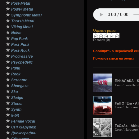
★
Post-Metal
★
Power Metal
★
Symphonic Metal
★
Thrash Metal
★
Viking Metal
Оцените релиз
★
Noise
★
Pop Punk
Голосов (
0
)
★
Post-Punk
★
Post-Rock
Сообщить о нерабочей сс
★
Progressive
Пожаловаться на релиз
★
Psychedelic
★
Punk
★
Rock
★
Screamo
ПИ4АЛЬКА - S
★
Emo / Post-Hardc
Shoegaze
★
Ska
★
Sludge
★
Stoner
Fall Of Era - 
Core / Hardcore 
★
Synth
★
8-bit
★
Female Vocal
TxCxAx - Abho
★
СНГ/Зарубеж
Core / Hardcore
★
Дискографии
★