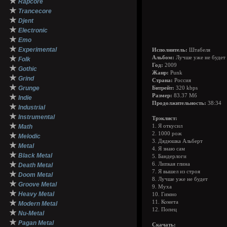
★
Rapcore
★
Trancecore
★
Djent
★
Electronic
★
Emo
★
Experimental
Исполнитель:
Штабеля
★
Альбом:
Лучше уже не будет
Folk
Год:
2009
★
Gothic
Жанр:
Punk
★
Grind
Страна:
Россия
★
Grunge
Битрейт:
320 kbps
★
Размер:
83.37 Мб
Indie
Продолжительность:
38:34
★
Industrial
★
Instrumental
Трэклист:
★
Math
1. Я откусил
2. 1000 рож
★
Melodic
3. Дядюшка Альберт
★
Metal
4. Я знаю сам
★
Black Metal
5. Бандерлоги
★
6. Липкая глина
Death Metal
7. Я вышел из строя
★
Doom Metal
8. Лучше уже не будет
★
Groove Metal
9. Муха
★
Heavy Metal
10. Гимно
★
11. Комета
Modern Metal
12. Попец
★
Nu-Metal
★
Pagan Metal
Скачать: