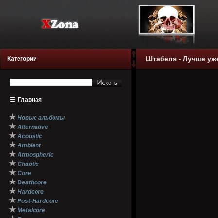
Штабеля - Лучше уже
Категории
☰
Главная
★
Новые альбомы
★
Alternative
★
Acoustic
★
Ambient
★
Atmospheric
★
Chaotic
★
Core
★
Deathcore
★
Hardcore
★
Post-Hardcore
★
Metalcore