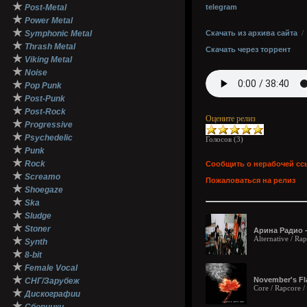
★
Post-Metal
telegram
★
Power Metal
★
Symphonic Metal
Скачать из архива сайта
★
Thrash Metal
Скачать через торрент
★
Viking Metal
★
Noise
★
Pop Punk
★
Post-Punk
★
Post-Rock
Оцените релиз
★
Progressive
★
Psychedelic
Голосов (
3
)
★
Punk
★
Rock
Сообщить о нерабочей сс
★
Screamo
Пожаловаться на релиз
★
Shoegaze
★
Ska
★
Sludge
★
Stoner
Арина Радио -
Alternative / Ra
★
Synth
★
8-bit
★
Female Vocal
★
November's Fl
СНГ/Зарубеж
Core / Rapcore 
★
Дискографии
★