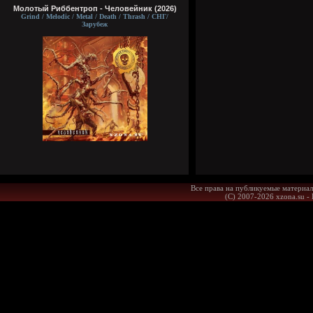
Молотый Риббентроп - Человейник (2026)
Grind / Melodic / Metal / Death / Thrash / СНГ/
Зарубеж
Все права на публикуемые материал
(С) 2007-2026 xzona.su -