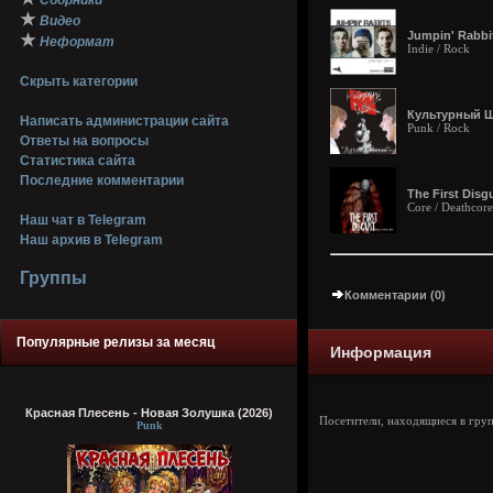
Сборники
★
Видео
Jumpin' Rabbi
★
Неформат
Indie / Rock
Скрыть категории
Культурный Ш
Написать администрации сайта
Punk / Rock
Ответы на вопросы
Статистика сайта
Последние комментарии
The First Disg
Core / Deathcore
Наш чат в Telegram
Наш архив в Telegram
Группы
Комментарии (0)
Популярные релизы за месяц
Информация
Красная Плесень - Новая Золушка (2026)
Посетители, находящиеся в гру
Punk