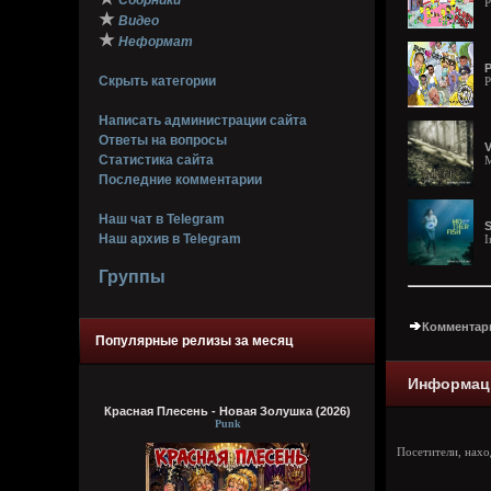
Сборники
P
★
Видео
★
Неформат
P
Скрыть категории
P
Написать администрации сайта
Ответы на вопросы
V
Статистика сайта
M
Последние комментарии
Наш чат в Telegram
S
Наш архив в Telegram
I
Группы
Комментари
Популярные релизы за месяц
Информац
Красная Плесень - Новая Золушка (2026)
Punk
Посетители, нах