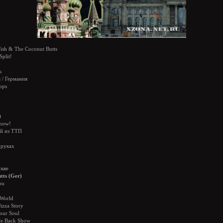
ish & The Coconut Butts
Split!
k
 / Германия
bps
)
show!
уй из ТТП
 руках
скве
tts (Ger)
ou
 World
Pizza Story
our Soul
ife Back Show