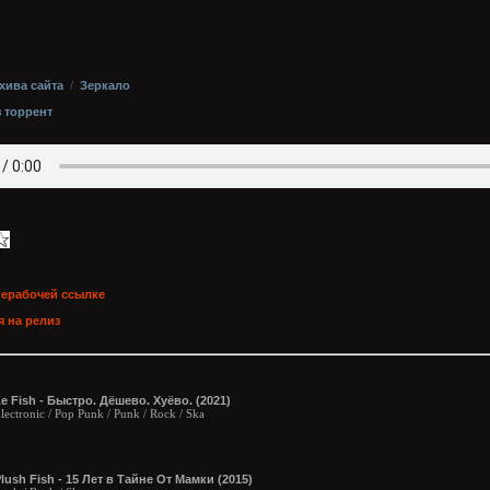
хива сайта
/
Зеркало
з торрент
нерабочей ссылке
 на релиз
e Fish - Быстро. Дёшево. Хуёво. (2021)
lectronic / Pop Punk / Punk / Rock / Ska
lush Fish - 15 Лет в Тайне От Мамки (2015)