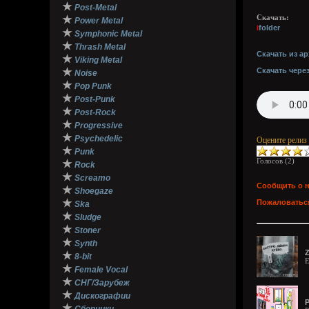
★
Post-Metal
★
Скачать:
Power Metal
i
folder
★
Symphonic Metal
★
Thrash Metal
Скачать из ар
★
Viking Metal
★
Скачать чере
Noise
★
Pop Punk
★
Post-Punk
★
Post-Rock
★
Progressive
★
Psychedelic
Оцените релиз
★
Punk
Голосов (
2
)
★
Rock
★
Screamo
Сообщить о 
★
Shoegaze
★
Пожаловаться
Ska
★
Sludge
★
Stoner
★
Synth
Z
★
8-bit
E
★
Female Vocal
★
СНГ/Зарубеж
★
Дискографии
P
★