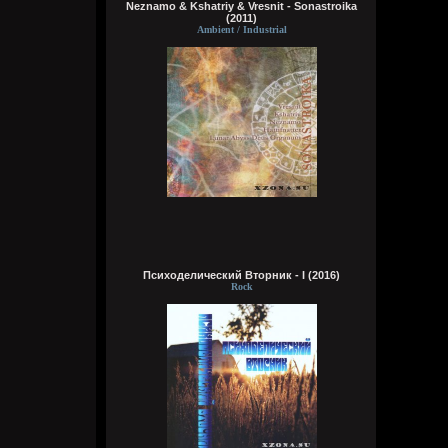
Вчера в 05:18:08
Neznamo & Kshatriy & Vresnit - Sonastroika
(2011)
Ambient / Industrial
Опять подчистили меня. Вилкой.
Чистичистичистичистичисти. Вот как
надо чистить
Wirtuozik
4 августа 2026
Bestial
4 августа 2026
Психоделический Вторник - I (2016)
Rock
Трубоворот
4 августа 2026
бэтман стал марионетом, супермэн
подсел на криптонит; Пахома мучили
минетом, из под досок он торчит
Ёжкин кот из Лукоморья в сапогах
престижный чёрт, кормит повар тухлым
мясом весь Потёмкин пароход