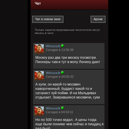
Чат
Только зарегистрированные посетители могут
писать в чате.
Wirtuozik
Сегодня в 13:35:38
Москоу раз два три москоу посмотри.
Пионеры там и тут в жопу Ленину дают
Wirtuozik
Сегодня в 04:05:33
А хули, он какой-то москвич
навороченный, буддист какой-то и
сатанист хуй пойми. И на Мальдивах
отдыхает. Зажравшиеся москвичи, суки
Wirtuozik
Сегодня в 04:04:11
Но по 500 точно кидал.. А цены тогда
еще были пониже чем сейчас и пищдец я
рад был)