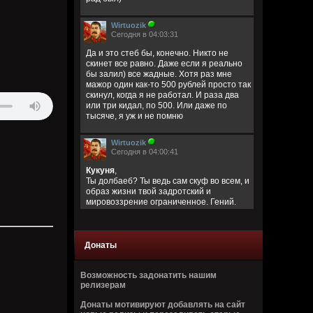
Wirtuozik
Сегодня в 04:03:31
Да и это стеб бы, конечно. Никто не
скинет все равно. Даже если я реально
бы залил) все жадные. Хотя раз мне
мажор один как-то 500 рублей просто так
скинул, когда я не работал. И раза два
или три кидал, по 500. Или даже по
тысяче, я уж и не помню
Wirtuozik
Сегодня в 04:00:41
Кукуня
,
Ты долбаеб? Ты ведь сам скуф во всем, и
образ жизни твой задротский и
мировоззрение ограниченное. Гений.
Уебан. Т где я клянчу? Я услуги
предложил свои платные в обмен за
деньги. Вполне нормальные услуги, не
интимные
Донаты
Кукуня
Возможность задонатить нашим
Вчера в 23:40:06
релизерам
Эта жирная скуфомразосвинья
Донаты мотивируют добавлять на сайт
продолжает деньги клянчить, пиздец