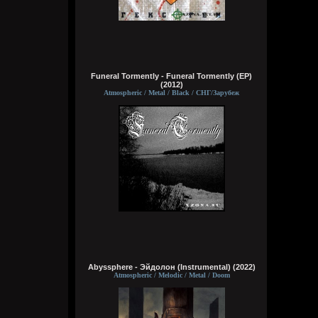
Brenton Trollant
Вчера в 19:54:22
krromanka
,
хуй пойми как эти скриптовые сценки
нормально проходить
Funeral Tormently - Funeral Tormently (EP)
(2012)
Atmospheric / Metal / Black / СНГ/Зарубеж
krromanka
Вчера в 19:38:57
Цитата: Brenton Trollant
The Evil Within
что тебе он сделал?
Wirtuozik
Вчера в 19:13:55
Abyssphere - Эйдолон (Instrumental) (2022)
Даже в коммунизме ничего бесплатным
Atmospheric / Melodic / Metal / Doom
не бывает. Любой труд должен быть
оплачен по достоинству