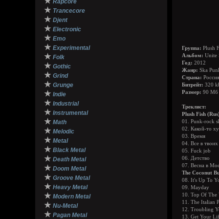
★
Rapcore
★
Trancecore
★
Djent
★
Electronic
★
Emo
★
Experimental
Группа:
Plush F
★
Альбом:
Unite 
Folk
Год:
2012
★
Gothic
Жанр:
Ska Pun
★
Grind
Страна:
Россия
★
Grunge
Битрейт:
320 k
★
Размер:
90 Мб
Indie
★
Industrial
Треклист:
★
Instrumental
Plush Fish (Rus
★
Math
01. Punk-rock 
02. Какой-то х
★
Melodic
03. Время
★
Metal
04. Все в твоих
★
Black Metal
05. Fuck job
★
06. Детство
Death Metal
07. Весна в Мо
★
Doom Metal
The Coconut Bu
★
Groove Metal
08. It's Up To Y
★
Heavy Metal
09. Mayday
★
10. Top Of The
Modern Metal
11. The Italian 
★
Nu-Metal
12. Troubling Y
★
Pagan Metal
13. Get Your L