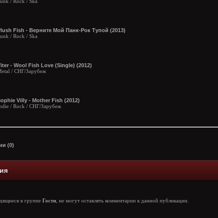
unk / Rock / Ska
lush Fish - Верните Мой Панк-Рок Тупой (2013)
unk / Rock / Ska
iter - Wool Fish Love (Single) (2012)
etal / СНГ/Зарубеж
ophie Villy - Mother Fish (2012)
ndie / Rock / СНГ/Зарубеж
и (0)
ия
одящиеся в группе
Гости
, не могут оставлять комментарии к данной публикации.