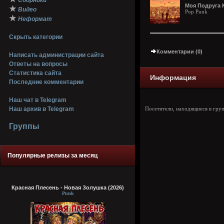
Сборники
Моя Подруга К
★
Видео
Pop Punk
★
Неформат
Скрыть категории
Комментарии (0)
Написать администрации сайта
Ответы на вопросы
Статистика сайта
Информация
Последние комментарии
Наш чат в Telegram
Наш архив в Telegram
Посетители, находящиеся в гру
Группы
Популярные релизы за месяц
Красная Плесень - Новая Золушка (2026)
Punk