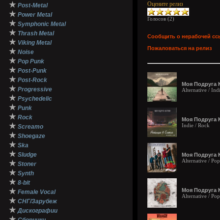
★
Оцените релиз
Post-Metal
★
Power Metal
Голосов (
2
)
★
Symphonic Metal
★
Thrash Metal
Сообщить о нерабочей сс
★
Viking Metal
Пожаловаться на релиз
★
Noise
★
Pop Punk
★
Post-Punk
★
Post-Rock
Моя Подруга К
★
Progressive
Alternative / In
★
Psychedelic
★
Punk
★
Rock
Моя Подруга К
★
Indie / Rock
Screamo
★
Shoegaze
★
Ska
★
Sludge
Моя Подруга К
Alternative / P
★
Stoner
★
Synth
★
8-bit
★
Моя Подруга К
Female Vocal
Alternative / Po
★
СНГ/Зарубеж
★
Дискографии
★