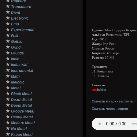
★
Rapcore
★
Trancecore
★
Djent
★
Electronic
★
Emo
★
Experimental
Группа:
Моя Подруга Катрин
★
Альбом:
Романтика [EP]
Folk
Год:
2012
★
Gothic
Жанр:
Pop Punk
★
Grind
Страна:
Россия
★
Grunge
Битрейт:
320 kbps
★
Размер:
17 Мб
Indie
★
Industrial
Треклист:
★
Instrumental
01. Романтика
★
Math
02. Тишина
★
Melodic
Скачать
★
Metal
rus
folder
★
Black Metal
★
Death Metal
Скачать из архива сайта
★
Doom Metal
Скачать через торрент
★
Groove Metal
★
Heavy Metal
★
Modern Metal
★
Nu-Metal
★
Pagan Metal