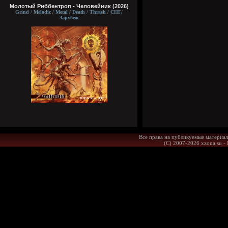
Молотый Риббентроп - Человейник (2026)
Grind / Melodic / Metal / Death / Thrash / СНГ/
Зарубеж
Все права на публикуемые материал
(С) 2007-2026 xzona.su -