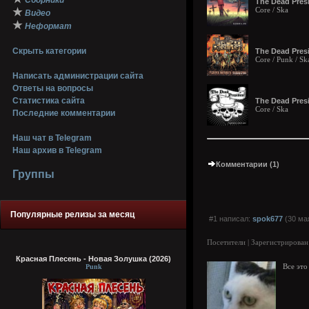
Сборники
The Dead Pres
Core / Ska
★
Видео
★
Неформат
Скрыть категории
The Dead Pres
Core / Punk / Sk
Написать администрации сайта
Ответы на вопросы
Статистика сайта
The Dead Presi
Core / Ska
Последние комментарии
Наш чат в Telegram
Наш архив в Telegram
Комментарии (1)
Группы
Популярные релизы за месяц
#1 написал:
spok677
(30 мая
Посетители | Зарегистрирован
Красная Плесень - Новая Золушка (2026)
Punk
Все это