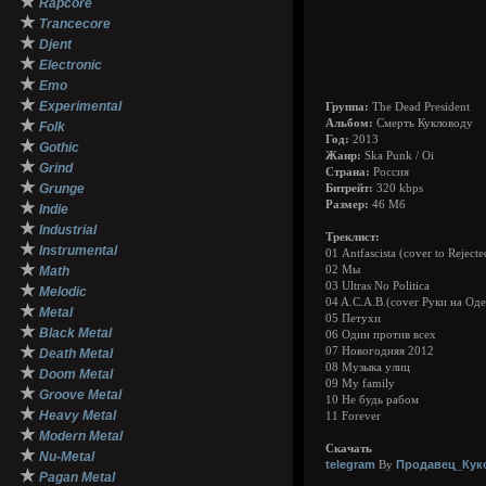
★
Rapcore
★
Trancecore
★
Djent
★
Electronic
★
Emo
★
Experimental
Группа:
The Dead President
★
Альбом:
Смерть Кукловоду
Folk
Год:
2013
★
Gothic
Жанр:
Ska Punk / Oi
★
Grind
Страна:
Россия
★
Grunge
Битрейт:
320 kbps
★
Размер:
46 Мб
Indie
★
Industrial
Треклист:
★
Instrumental
01 Antfascista (cover to Reject
★
Math
02 Мы
03 Ultras No Politica
★
Melodic
04 A.C.A.B.(cover Руки на Оде
★
Metal
05 Петухи
★
Black Metal
06 Один против всех
★
07 Новогодняя 2012
Death Metal
08 Музыка улиц
★
Doom Metal
09 My family
★
Groove Metal
10 Не будь рабом
★
Heavy Metal
11 Forever
★
Modern Metal
Скачать
★
Nu-Metal
telegram
Продавец_Кук
By
★
Pagan Metal