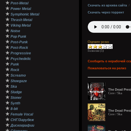
★
Post-Metal
Скачать из архива сайта
★
Power Metal
Скачать через торрент
★
Symphonic Metal
★
Thrash Metal
★
Viking Metal
★
Noise
★
Pop Punk
★
Оцените релиз
Post-Punk
★
Post-Rock
Голосов (
5
)
★
Progressive
★
Psychedelic
Сообщить о нерабочей сс
★
Punk
Пожаловаться на релиз
★
Rock
★
Screamo
★
Shoegaze
★
Ska
The Dead Pres
★
Sludge
Core / Ska
★
Stoner
★
Synth
★
8-bit
The Dead Pres
★
Female Vocal
Core / Ska
★
СНГ/Зарубеж
★
Дискографии
★