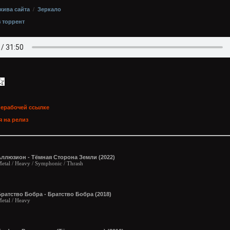
хива сайта
/
Зеркало
з торрент
нерабочей ссылке
 на релиз
Аллюзион - Тёмная Сторона Земли (2022)
etal / Heavy / Symphonic / Thrash
ратство Бобра - Братство Бобра (2018)
etal / Heavy