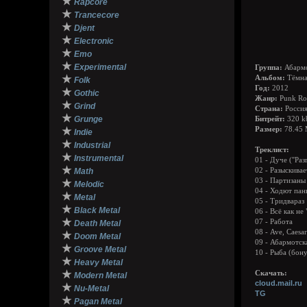
★
Rapcore
★
Trancecore
★
Djent
★
Electronic
★
Emo
★
Experimental
Группа:
Абарм
★
Альбом:
Тёмна
Folk
Год:
2012
★
Gothic
Жанр:
Punk Ro
★
Grind
Страна:
Росси
★
Grunge
Битрейт:
320 k
★
Размер:
78.45
Indie
★
Industrial
Треклист:
★
Instrumental
01 - Дуче (''Раз
★
Math
02 - Разыскивае
03 - Партизаны 
★
Melodic
04 - Ходют панк
★
Metal
05 - Тридвараз
★
Black Metal
06 - Всё как не 
★
07 - Работа
Death Metal
08 - Ave, Caesar
★
Doom Metal
09 - Абармотск
★
Groove Metal
10 - Рыба (бону
★
Heavy Metal
★
Скачать:
Modern Metal
cloud.mail.ru
★
Nu-Metal
TG
★
Pagan Metal