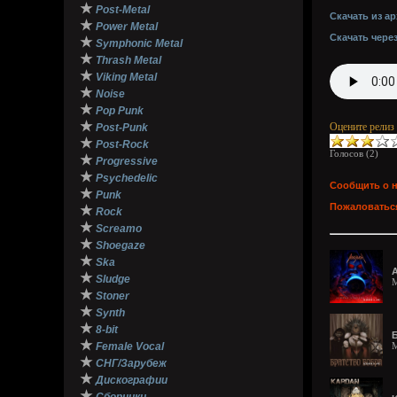
★
Post-Metal
Скачать из ар
★
Power Metal
Скачать чере
★
Symphonic Metal
★
Thrash Metal
★
Viking Metal
★
Noise
★
Pop Punk
★
Оцените релиз
Post-Punk
★
Post-Rock
Голосов (
2
)
★
Progressive
★
Psychedelic
Сообщить о 
★
Punk
Пожаловаться
★
Rock
★
Screamo
★
Shoegaze
★
Ska
★
Sludge
M
★
Stoner
★
Synth
★
8-bit
Б
★
Female Vocal
M
★
СНГ/Зарубеж
★
Дискографии
★