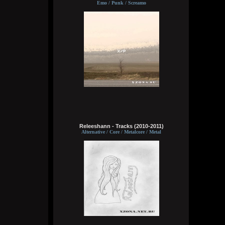
как я, без мужиков, я бы с радостью
Emo / Punk / Screamo
поехал
Wirtuozik
Сегодня в 04:09:05
На острове Врангеля не хочу, там может
и тюлени лапочки. Зато полярники друг
друга в жопу ебут в холодные полярные
ночи. Ну, они чтобы согреться и не
сдохнуть от тоски, поэтому можно их
понять. Почему нельзя на метеостанции
жить бабам с мужиками, было бы весело
Wirtuozik
Сегодня в 04:06:13
Releeshann - Tracks (2010-2011)
Это моя мечта жить на малонаселенном
Alternative / Core / Metalcore / Metal
острове, подальше от таких как я
Wirtuozik
Сегодня в 04:05:37
Хочу жить на Соловках или на Валааме.
Вместе с монахами бухать и ебать
монашек. На Афоне не хочу. Они там без
баб живут, но при этом у них есть там
секс, по-любому