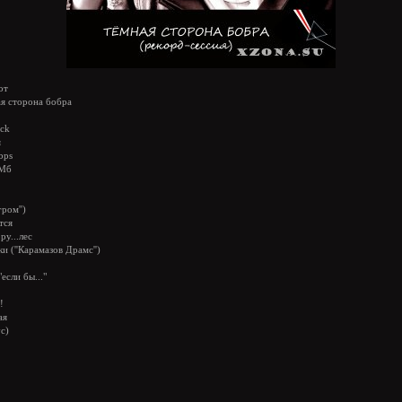
от
я сторона бобра
ck
я
bps
 Мб
гром'')
тся
ру...лес
и (''Карамазов Драмс'')
"если бы..."
!
ая
с)