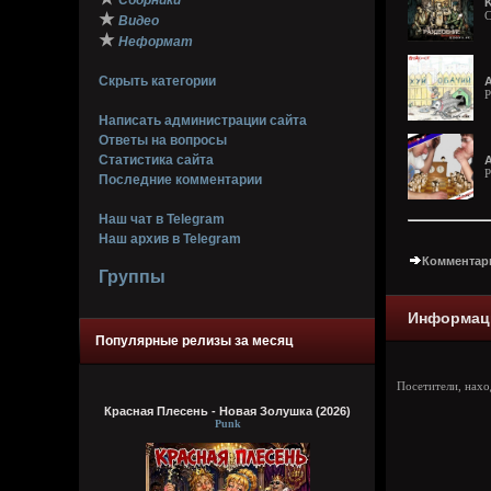
Сборники
K
C
★
Видео
★
Неформат
Скрыть категории
А
P
Написать администрации сайта
Ответы на вопросы
Статистика сайта
А
P
Последние комментарии
Наш чат в Telegram
Наш архив в Telegram
Комментари
Группы
Информац
Популярные релизы за месяц
Посетители, нах
Красная Плесень - Новая Золушка (2026)
Punk