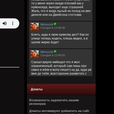
то у меня череп взади плоский как у
нумоноида, выходит еще страшней.
Жаль, что я когда лысый не поход на вин
дизеля или на Джейсона стетхэма
Wirtuozik
Сегодня в 13:49:38
Блять, куда я свою ермолку дел? Как по
улице теперь ходить, плешь видно, а в
шапке жарко будет
Wirtuozik
Сегодня в 13:48:50
Сказал кукуня имбицил что я мол
ограниченный, который сам лишь про
гавно и ебли в жопу пишет) ну да, куда уж
мне до тебя, всесторонне развитого с
широким кругозором)
Кукуня
Донаты
Сегодня в 13:40:45
Цитата: Wirtuozik
Возможность задонатить нашим
за запрещено цитировать что ли
релизерам
ограниченый долбаеб просто, заебал
Донаты мотивируют добавлять на сайт
этим, давай там ещё про школьниц