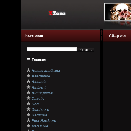
Абармот -
Категории
☰
Главная
★
Новые альбомы
★
Alternative
★
Acoustic
★
Ambient
★
Atmospheric
★
Chaotic
★
Core
★
Deathcore
★
Hardcore
★
Post-Hardcore
★
Metalcore