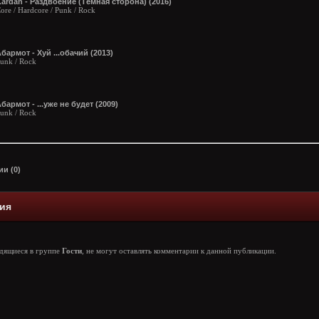
ardan - Раздвоение (Тёмная сторона) (2016)
ore / Hardcore / Punk / Rock
бармот - Хуй ...обачий (2013)
unk / Rock
бармот - ...уже не будет (2009)
unk / Rock
и (0)
ия
одящиеся в группе
Гости
, не могут оставлять комментарии к данной публикации.