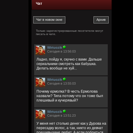
Чат
Только зарегистрированные посетители могут
писать в чате.
Wirtuozik
Сегодня в 13:56:03
Ладно, пойду я, скучно с вами. Дальше
сериальчики смотреть как бабушка.
Делать вообще не хуй...
Wirtuozik
Сегодня в 13:55:03
Почему ермолка? В честь Ермолова
назвали? Типа потому что он тоже был
плешивый и кучерявый?
Wirtuozik
Сегодня в 13:51:23
У меня нет столько денег как у Дурова на
пересадку волос, а так, никто из девчат
поешивыхине любит. А если побриться,