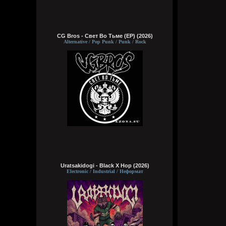
CG Bros - Свет Во Тьме (EP) (2026)
Alternative / Pop Punk / Punk / Rock
Uratsakidogi - Black X Hop (2026)
Electronic / Industrial / Неформат