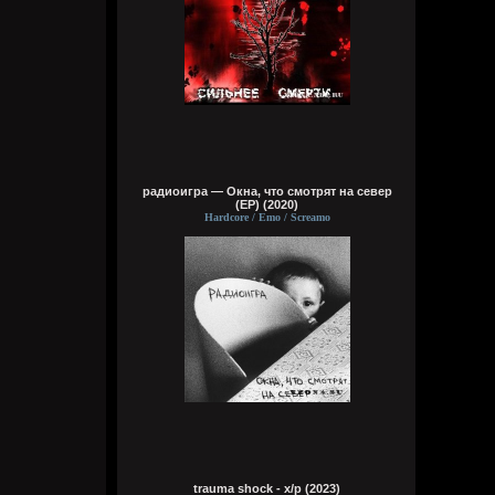
А давай я тут аккуратно на сайте насру в
комментах, кукуня, с кроманкой летятся
на мое гавно и мы их вдвоем убьем
Wirtuozik
Сегодня в 12:16:05
А хочешь я просто как цапля постою на
одной ноге?
радиоигра — Окна, что смотрят на север
Wirtuozik
(EP) (2020)
Сегодня в 12:14:31
Hardcore / Emo / Screamo
Brenton Trollant
,
А хочешь я тебе песенку спою чтобы
тебе крепче спалось. Там короче это. Там
та тара там, та тара там тамтам
Brenton Trollant
Сегодня в 08:48:02
Ты можешь просто молчать нихуя не
говорить???
Wirtuozik
Сегодня в 04:11:33
Были бы там одни сотрудницы красивые
trauma shock - x/p (2023)