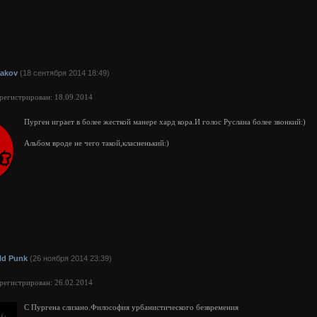
iakov
(18 сентября 2014 18:49)
арегистрирован: 18.09.2014
Пурген играет в более жесткой манере хард кора.И голос Руслана более звонкий:)
Альбом вроде не чего такой,класненький:)
ld Punk
(26 ноября 2014 23:39)
арегистрирован: 26.02.2014
С Пургена слизано.Философия урбанистического безвремения