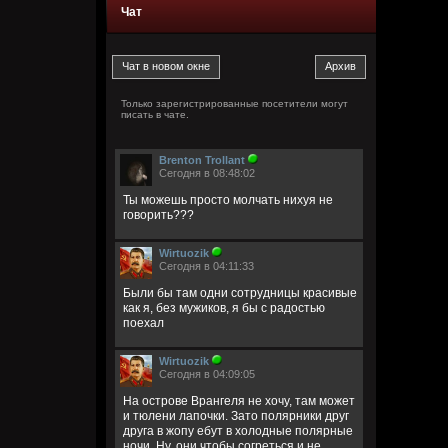
Чат
Только зарегистрированные посетители могут
писать в чате.
Brenton Trollant
Сегодня в 08:48:02
Ты можешь просто молчать нихуя не
говорить???
Wirtuozik
Сегодня в 04:11:33
Были бы там одни сотрудницы красивые
как я, без мужиков, я бы с радостью
поехал
Wirtuozik
Сегодня в 04:09:05
На острове Врангеля не хочу, там может
и тюлени лапочки. Зато полярники друг
друга в жопу ебут в холодные полярные
ночи. Ну, они чтобы согреться и не