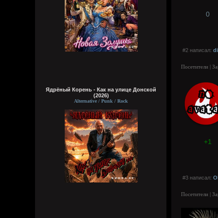
0
#2 написал:
d
Посетители | З
Ядрёный Корень - Как на улице Донской
(2026)
Alternative / Punk / Rock
+1
#3 написал:
O
Посетители | З