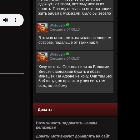
сдохнуть от тоски, поэтому можно их
понять. Почему нельзя на метеостанции
жить бабам с мужиками, было бы весело
Wirtuozik
Сегодня в 04:06:13
Это моя мечта жить на малонаселенном
острове, подальше от таких как я
Wirtuozik
Сегодня в 04:05:37
Хочу жить на Соловках или на Валааме.
Вместе с монахами бухать и ебать
монашек. На Афоне не хочу. Они там без
баб живут, но при этом у них есть там
секс, по-любому
Wirtuozik
Сегодня в 04:02:32
Донаты
Деревянные церкви Руси
Перекошены древние стены
Подойди и о многом спроси
Возможность задонатить нашим
В этих срубах есть сердце и вены
релизерам
Донаты мотивируют добавлять на сайт
Bestial