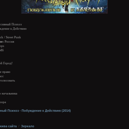
сивный Психоз
дение к Действию
k / Street Punk
ие:
Россия
bps
 Мб
ой Город!
е право
асс
 голосовать
о начальника
рора
хива сайта
/
Зеркало