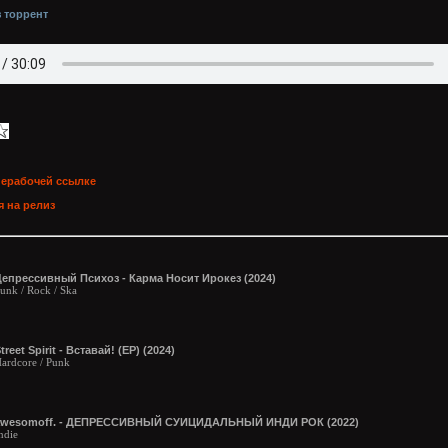
з торрент
нерабочей ссылке
 на релиз
епрессивный Психоз - Карма Носит Ирокез (2024)
unk / Rock / Ska
treet Spirit - Вставай! (EP) (2024)
ardcore / Punk
awesomoff. - ДЕПРЕССИВНЫЙ СУИЦИДАЛЬНЫЙ ИНДИ РОК (2022)
ndie