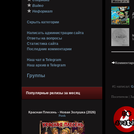
Сборники
★
Видео
★
Неформат
P
Скрыть категории
Написать администрации сайта
I
Ответы на вопросы
I
Статистика сайта
Последние комментарии
Наш чат в Telegram
Комментари
Наш архив в Telegram
Группы
#1 написал:
G
Популярные релизы за месяц
Посетители | З
Красная Плесень - Новая Золушка (2026)
Punk