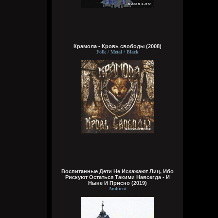
Крамола - Кровь свободы (2008)
Wirtuozik
Folk / Metal / Black
Вчера в 05:47:02
Wirtuozik
Вчера в 05:46:44
Воспитанные Дети Не Искажают Лиц, Ибо
Рискуют Остаться Такими Навсегда - И
Ныне И Присно (2019)
Ambient
Кукуня
6 августа 2026