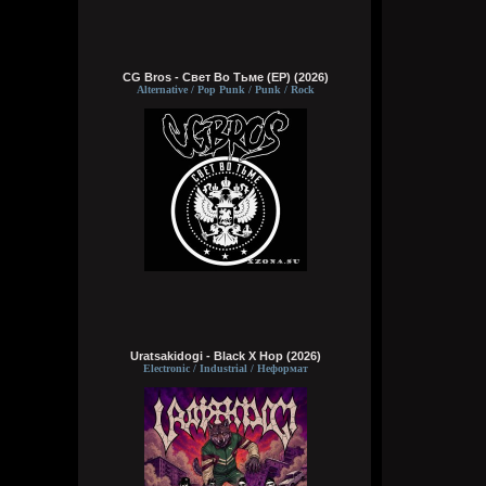
CG Bros - Свет Во Тьме (EP) (2026)
Alternative / Pop Punk / Punk / Rock
Uratsakidogi - Black X Hop (2026)
Electronic / Industrial / Неформат