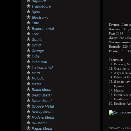
★
Rapcore
★
Trancecore
★
Djent
★
Electronic
★
Emo
Группа:
Депрес
★
Experimental
Альбом:
Побуж
★
Год:
2014
Folk
Жанр:
Punk Roc
★
Gothic
Местоположен
★
Grind
Битрейт:
320 k
★
Grunge
Размер:
21.34
★
Indie
Треклист:
★
Industrial
01. Вставай, М
★
Instrumental
02. Останкино
★
Math
03. Ахуительно
★
04. Рабочий Кл
Melodic
05. Я не пойду
★
Metal
06. Ирокез
★
Black Metal
07. Мысли
★
Death Metal
08. Песня моег
09. ПроБлядь
★
Doom Metal
10. Крейсер Ав
★
Groove Metal
★
Heavy Metal
★
Modern Metal
★
Nu-Metal
★
Скачать из ар
Pagan Metal