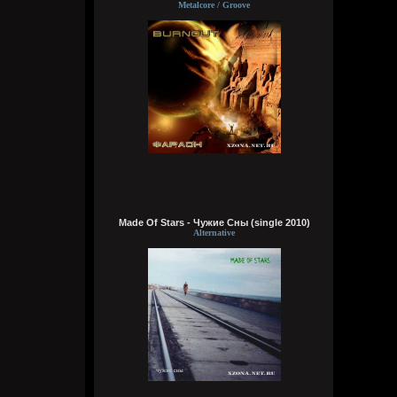
Metalcore / Groove
Цитата: Wirtuozik
ещё и вместо мозга вставили мощный
компьют
ты хотел сказать в место, где должен
быть мозг
Wirtuozik
6 августа 2026
Я - робот
Wirtuozik
6 августа 2026
А если бы мне ещё и вместо мозга
Made Of Stars - Чужие Сны (single 2010)
вставили мощный компьют, то ч бы еще и
Alternative
получил знания ко всему, либо чтобы
мозг что-то типа ии из гугла ловил с
ответами на любые поставленные мной
вопросы
Wirtuozik
6 августа 2026
А я чужой земля смотрю. Хочу чтобы мой
разум тоже жил в теле робота. Похер на
эмоции, чувства, на их отсутствие, на то
что не смогу, есть, бухать, трахаться.