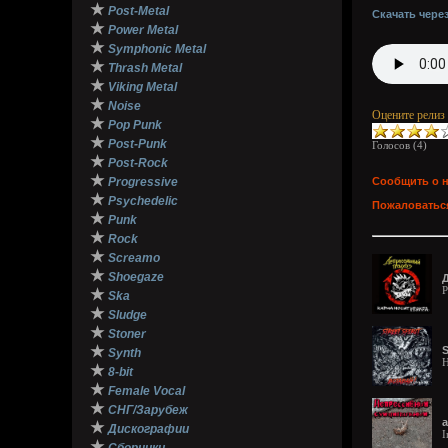
★
Post-Metal
Скачать чере
★
Power Metal
★
Symphonic Metal
★
Thrash Metal
★
Viking Metal
★
Noise
Оцените релиз
★
Pop Punk
★
Post-Punk
Голосов (
4
)
★
Post-Rock
★
Progressive
Сообщить о 
★
Psychedelic
Пожаловаться
★
Punk
★
Rock
★
Screamo
★
Shoegaze
Д
P
★
Ska
★
Sludge
★
Stoner
★
S
Synth
H
★
8-bit
★
Female Vocal
★
СНГ/Зарубеж
★
Дискографии
I
★