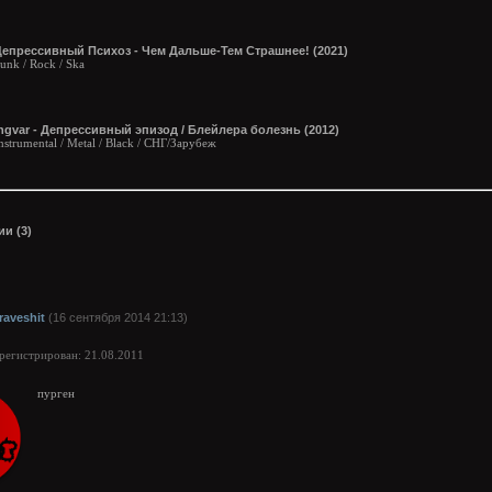
Депрессивный Психоз - Чем Дальше-Тем Страшнее! (2021)
unk / Rock / Ska
ngvar - Депрессивный эпизод / Блейлера болезнь (2012)
nstrumental / Metal / Black / СНГ/Зарубеж
и (3)
raveshit
(16 сентября 2014 21:13)
арегистрирован: 21.08.2011
пурген