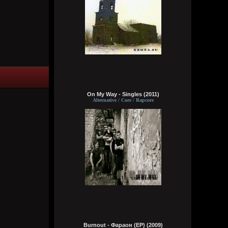
Виртуоз - Говно, залупа, пенис, хер,
давалка, хуй, блядина
Головка, шлюха, жопа, член, еблан,
петух… мудила
Рукоблуд, ссанина, очко, блядун, вагина
Сука, ебланище, влагалище, пердун,
дрочила
Пидор, пизда, туз, малафья
Гомик, мудила, пилотка, манда
Анус, вагина, путана, педрила
Шалава, хуила, мошонка, елда… раунд!
On My Way - Singles (2011)
typical crabs
Alternative / Core / Rapcore
6 августа 2026
Bestial
,
ну пародия на типа батл типа шока и
типа Мирона. абба знает толк в этих
делах. панки просто бомбы
Кукуня
6 августа 2026
Кукуня
6 августа 2026
Burnout - Фараон (EP) (2009)