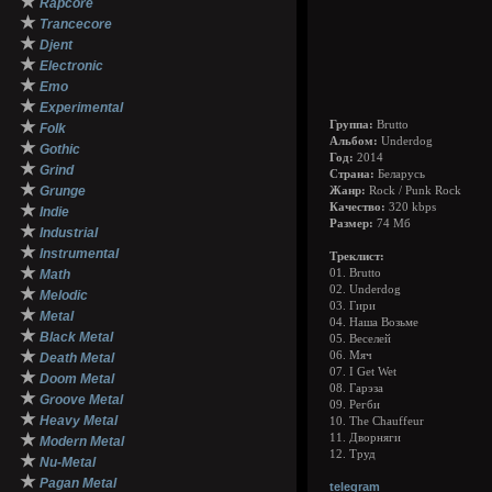
★
Rapcore
★
Trancecore
★
Djent
★
Electronic
★
Emo
★
Experimental
★
Группа:
Brutto
Folk
Альбом:
Underdog
★
Gothic
Год:
2014
★
Grind
Страна:
Беларусь
★
Grunge
Жанр:
Rock / Punk Rock
★
Качество:
320 kbps
Indie
Размер:
74 Мб
★
Industrial
★
Instrumental
Треклист:
★
Math
01. Brutto
02. Underdog
★
Melodic
03. Гири
★
Metal
04. Наша Возьме
★
Black Metal
05. Веселей
★
06. Мяч
Death Metal
07. I Get Wet
★
Doom Metal
08. Гарэза
★
Groove Metal
09. Регби
★
Heavy Metal
10. The Chauffeur
★
11. Дворняги
Modern Metal
12. Труд
★
Nu-Metal
★
Pagan Metal
telegram