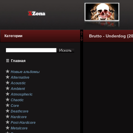
Brutto - Underdog (2
Категории
☰
Главная
★
Новые альбомы
★
Alternative
★
Acoustic
★
Ambient
★
Atmospheric
★
Chaotic
★
Core
★
Deathcore
★
Hardcore
★
Post-Hardcore
★
Metalcore