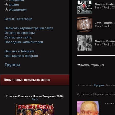
Сборники
★
Brutto - Unde
Видео
Punk / Rock / 
★
Неформат
Скрыть категории
Joys - Brutto (
Punk / Rock
Написать администрации сайта
Ответы на вопросы
Статистика сайта
Brutto - Brutt
Последние комментарии
Punk / Rock / S
Наш чат в Telegram
Наш архив в Telegram
Группы
Комментарии (2)
Популярные релизы за месяц
#1 написал:
Кукуня
(14 сент
Журналисты | Зарегистрирован
Красная Плесень - Новая Золушка (2026)
Punk
скатилс