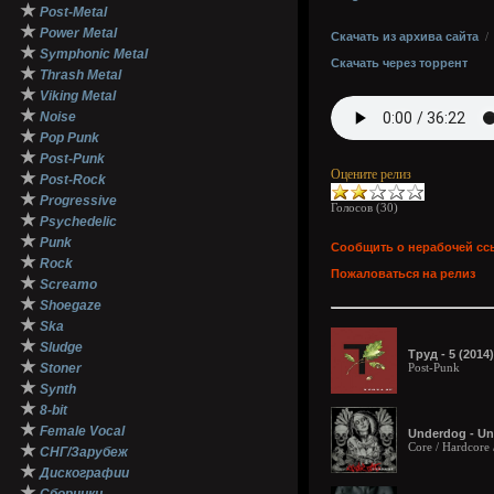
★
Post-Metal
★
Power Metal
Скачать из архива сайта
★
Symphonic Metal
Скачать через торрент
★
Thrash Metal
★
Viking Metal
★
Noise
★
Pop Punk
★
Post-Punk
Оцените релиз
★
Post-Rock
★
Progressive
Голосов (
30
)
★
Psychedelic
★
Punk
Сообщить о нерабочей сс
★
Rock
Пожаловаться на релиз
★
Screamo
★
Shoegaze
★
Ska
★
Sludge
Труд - 5 (2014)
★
Stoner
Post-Punk
★
Synth
★
8-bit
★
Female Vocal
Underdog - Un
Core / Hardcore 
★
СНГ/Зарубеж
★
Дискографии
★