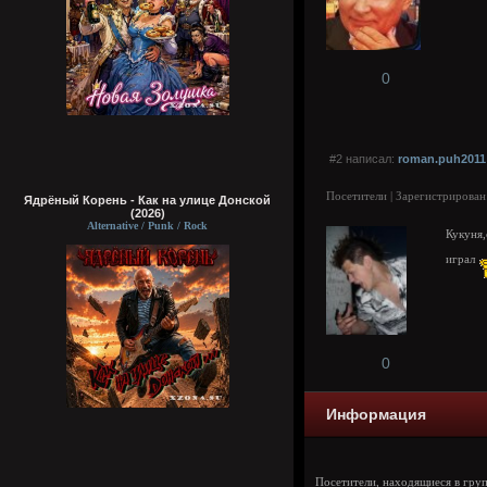
0
#2 написал:
roman.puh2011
Посетители | Зарегистрирован
Ядрёный Корень - Как на улице Донской
(2026)
Alternative / Punk / Rock
Кукуня
играл
0
Информация
Посетители, находящиеся в гру