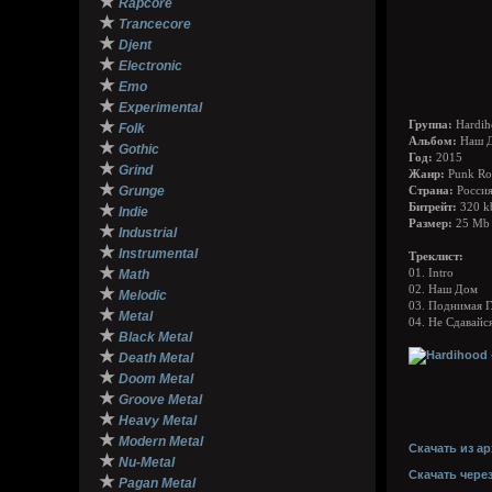
★
Rapcore
★
Trancecore
★
Djent
★
Electronic
★
Emo
★
Experimental
★
Группа:
Hardih
Folk
Альбом:
Наш Д
★
Gothic
Год:
2015
★
Grind
Жанр:
Punk Roc
★
Grunge
Страна:
Россия
★
Битрейт:
320 k
Indie
Размер:
25 Mb
★
Industrial
★
Instrumental
Треклист:
★
Math
01. Intro
02. Наш Дом
★
Melodic
03. Поднимая Г
★
Metal
04. Не Сдавайс
★
Black Metal
★
Death Metal
★
Doom Metal
★
Groove Metal
★
Heavy Metal
★
Modern Metal
Скачать из ар
★
Nu-Metal
Скачать чере
★
Pagan Metal