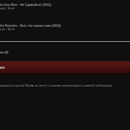
o One Else - Не Сдавайся! (2011)
unk / Rock
he Resolve - Всё, что нужно нам (2010)
unk / Rock
и (0)
ия
одящиеся в группе
Гости
, не могут оставлять комментарии к данной публикации.