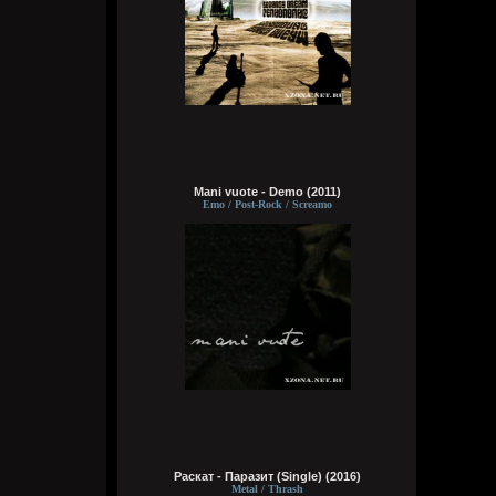
рублей 500, залью
typical crabs
Вчера в 18:20:13
залейте лок дога. раньше дико
доставлял. узнал слушая домино. осень
авария/идеальный мир ебейший сингл
раннего пиздострадальческого Лёши
Brenton Trollant
Mani vuote - Demo (2011)
Вчера в 17:32:03
Emo / Post-Rock / Screamo
Официально заявляю, мать ведущего
геймдизайнера The Evil Within просто
тряпка для спермы
Wirtuozik
Вчера в 05:18:26
Меня пися скоро умрет, эх
Wirtuozik
Вчера в 05:18:08
Опять подчистили меня. Вилкой.
Чистичистичистичистичисти. Вот как
надо чистить
Раскат - Паразит (Single) (2016)
Metal / Thrash