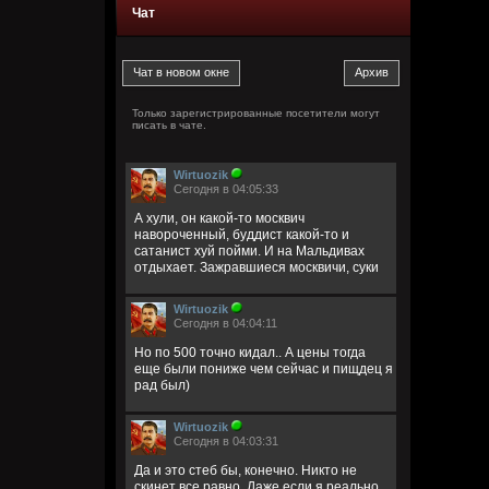
Чат
Только зарегистрированные посетители могут
писать в чате.
Wirtuozik
Сегодня в 04:05:33
А хули, он какой-то москвич
навороченный, буддист какой-то и
сатанист хуй пойми. И на Мальдивах
отдыхает. Зажравшиеся москвичи, суки
Wirtuozik
Сегодня в 04:04:11
Но по 500 точно кидал.. А цены тогда
еще были пониже чем сейчас и пищдец я
рад был)
Wirtuozik
Сегодня в 04:03:31
Да и это стеб бы, конечно. Никто не
скинет все равно. Даже если я реально