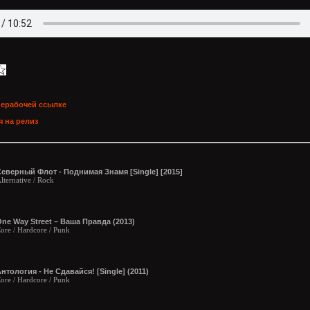
нерабочей ссылке
 на релиз
еверный Флот - Поднимая Знамя [Single] [2015]
lternative / Rock
ne Way Street – Ваша Правда (2013)
ore / Hardcore / Punk
нтология - Не Сдавайся! [Single] (2011)
ore / Hardcore / Punk