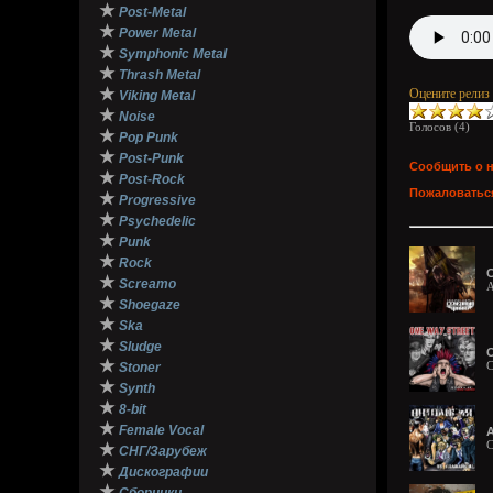
★
Post-Metal
★
Power Metal
★
Symphonic Metal
★
Thrash Metal
★
Оцените релиз
Viking Metal
★
Noise
Голосов (
4
)
★
Pop Punk
★
Post-Punk
Сообщить о 
★
Post-Rock
Пожаловаться
★
Progressive
★
Psychedelic
★
Punk
★
Rock
С
★
Screamo
A
★
Shoegaze
★
Ska
★
Sludge
O
★
C
Stoner
★
Synth
★
8-bit
★
Female Vocal
А
C
★
СНГ/Зарубеж
★
Дискографии
★