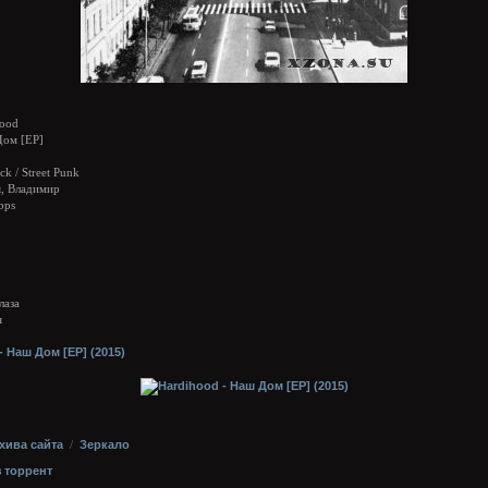
ood
ом [EP]
k / Street Punk
, Владимир
bps
лаза
я
хива сайта
/
Зеркало
з торрент