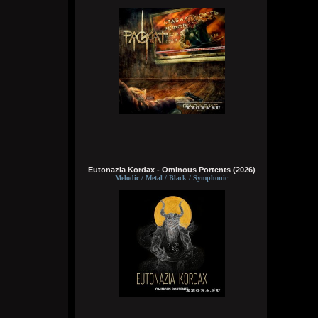
Wirtuozik
4 августа 2026
Bestial
4 августа 2026
Трубоворот
Eutonazia Kordax - Ominous Portents (2026)
4 августа 2026
Melodic / Metal / Black / Symphonic
бэтман стал марионетом, супермэн
подсел на криптонит; Пахома мучили
минетом, из под досок он торчит
Ёжкин кот из Лукоморья в сапогах
престижный чёрт, кормит повар тухлым
мясом весь Потёмкин пароход
Wirtuozik
4 августа 2026
Было бы авто, я хотя бы тут на рыбалку,
охоту по грибы ездил. Утки нынче в