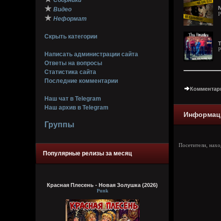
Сборники
★
N
Видео
P
★
Неформат
Скрыть категории
T
P
Написать администрации сайта
Ответы на вопросы
Статистика сайта
Последние комментарии
Комментари
Наш чат в Telegram
Наш архив в Telegram
Информац
Группы
Посетители, нах
Популярные релизы за месяц
Красная Плесень - Новая Золушка (2026)
Punk