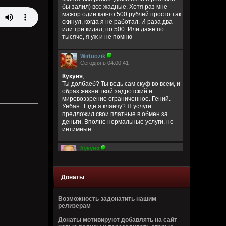
бы залил) все жадные. Хотя раз мне
мажор один как-то 500 рублей просто так
скинул, когда я не работал. И раза два
или три кидал, по 500. Или даже по
тысяче, я уж и не помню
Wirtuozik
Сегодня в 04:00:41
Кукуня
,
Ты долбаеб? Ты ведь сам скуф во всем, и
образ жизни твой задротский и
мировоззрение ограниченное. Гений.
Уебан. Т где я клянчу? Я услуги
предложил свои платные в обмен за
деньги. Вполне нормальные услуги, не
интимные
Кукуня
Вчера в 23:40:06
Эта жирная скуфомразосвинья
продолжает деньги клянчить, пиздец
Донаты
блять уже советь пропил на хуй
окончательно.
Возможность задонатить нашим
релизерам
Wirtuozik
Вчера в 21:41:36
Донаты мотивируют добавлять на сайт