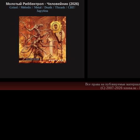
Молотый Риббентроп - Человейник (2026)
Grind / Melodic / Metal / Death / Thrash / СНГ/
Зарубеж
Все права на публикуемые материал
(С) 2007-2026 xzona.su -