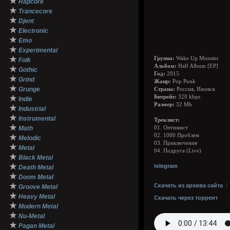
★
Rapcore
★
Trancecore
★
Djent
★
Electronic
★
Emo
★
Experimental
★
Группа:
Wake Up Monster
Folk
Альбом:
Half Album [EP]
★
Gothic
Год:
2015
★
Grind
Жанр:
Pop Punk
★
Grunge
Страна:
Россия, Ижевск
★
Битрейт:
320 kbps
Indie
Размер:
32 Mb
★
Industrial
★
Instrumental
Треклист:
★
Math
01. Оптимист
02. 1000 Проблем
★
Melodic
03. Приключения
★
Metal
04. Подруга (Live)
★
Black Metal
★
telegram
Death Metal
★
Doom Metal
★
Скачать из архива сайта
Groove Metal
★
Heavy Metal
Скачать через торрент
★
Modern Metal
★
Nu-Metal
★
Pagan Metal