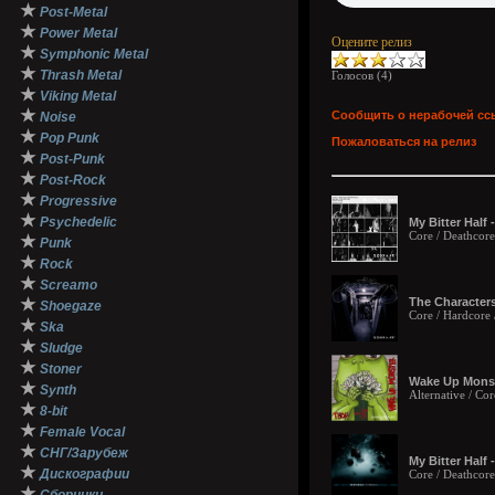
★
Post-Metal
★
Power Metal
Оцените релиз
★
Symphonic Metal
★
Thrash Metal
Голосов (
4
)
★
Viking Metal
★
Сообщить о нерабочей сс
Noise
★
Pop Punk
Пожаловаться на релиз
★
Post-Punk
★
Post-Rock
★
Progressive
★
Psychedelic
My Bitter Half
Core / Deathcore
★
Punk
★
Rock
★
Screamo
★
The Characters
Shoegaze
Core / Hardcore 
★
Ska
★
Sludge
★
Stoner
Wake Up Monst
★
Synth
Alternative / Co
★
8-bit
★
Female Vocal
★
СНГ/Зарубеж
My Bitter Half 
★
Дискографии
Core / Deathcore
★