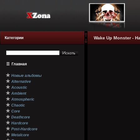
Wake Up Monster - Ha
Категории
☰
Главная
★
Новые альбомы
★
Alternative
★
Acoustic
★
Ambient
★
Atmospheric
★
Chaotic
★
Core
★
Deathcore
★
Hardcore
★
Post-Hardcore
★
Metalcore