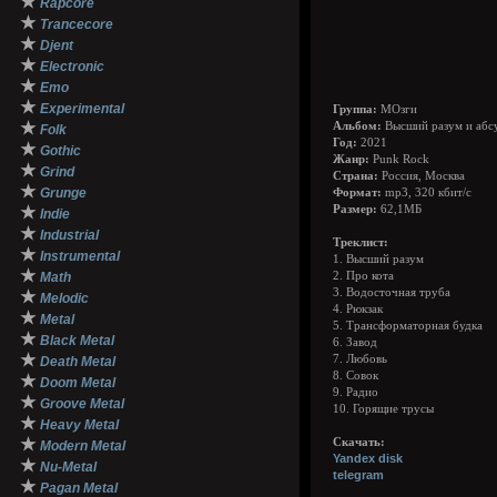
★
Rapcore
★
Trancecore
★
Djent
★
Electronic
★
Emo
★
Experimental
Группа:
МОзги
★
Альбом:
Высший разум и абс
Folk
Год:
2021
★
Gothic
Жанр:
Punk Rock
★
Grind
Страна:
Россия, Москва
★
Grunge
Формат:
mp3, 320 кбит/с
★
Размер:
62,1МБ
Indie
★
Industrial
Треклист:
★
Instrumental
1. Высший разум
★
Math
2. Про кота
3. Водосточная труба
★
Melodic
4. Рюкзак
★
Metal
5. Трансформаторная будка
★
Black Metal
6. Завод
★
7. Любовь
Death Metal
8. Совок
★
Doom Metal
9. Радио
★
Groove Metal
10. Горящие трусы
★
Heavy Metal
★
Скачать:
Modern Metal
Yandex disk
★
Nu-Metal
telegram
★
Pagan Metal