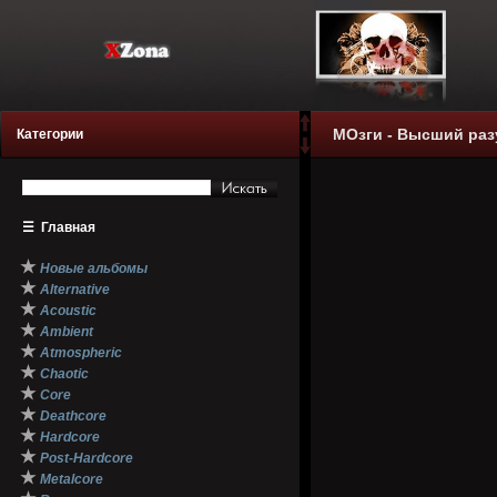
МОзги - Высший разу
Категории
☰
Главная
★
Новые альбомы
★
Alternative
★
Acoustic
★
Ambient
★
Atmospheric
★
Chaotic
★
Core
★
Deathcore
★
Hardcore
★
Post-Hardcore
★
Metalcore