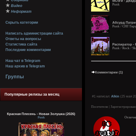
Сборники
МОзги - Двадц
Punk
★
Видео
★
Неформат
Скрыть категории
Абсурд Патрио
Punk / СНГ/Зар
Написать администрации сайта
Ответы на вопросы
Статистика сайта
Распиратор - 
Punk / Rock / S
Последние комментарии
Наш чат в Telegram
Наш архив в Telegram
Комментарии (1)
Группы
Популярные релизы за месяц
#1 написал:
Alkin
(25 мая 20
Посетители | Зарегистрирован
Красная Плесень - Новая Золушка (2026)
Punk
Отличн