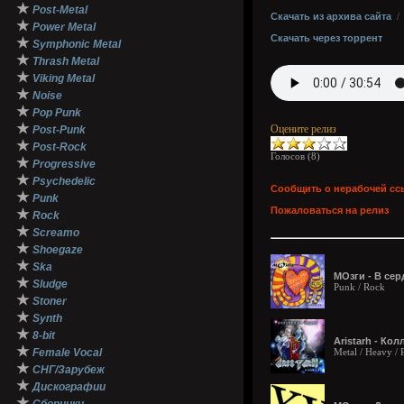
★
Post-Metal
Скачать из архива сайта
★
Power Metal
Скачать через торрент
★
Symphonic Metal
★
Thrash Metal
★
Viking Metal
★
Noise
★
Pop Punk
★
Оцените релиз
Post-Punk
★
Post-Rock
Голосов (
8
)
★
Progressive
★
Psychedelic
Сообщить о нерабочей сс
★
Punk
Пожаловаться на релиз
★
Rock
★
Screamo
★
Shoegaze
★
Ska
МОзги - В сер
★
Sludge
Punk / Rock
★
Stoner
★
Synth
★
8-bit
Aristarh - Кол
★
Female Vocal
Metal / Heavy /
★
СНГ/Зарубеж
★
Дискографии
★