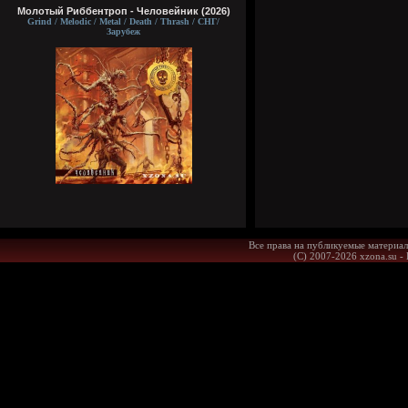
Молотый Риббентроп - Человейник (2026)
Grind / Melodic / Metal / Death / Thrash / СНГ/
Зарубеж
Все права на публикуемые материал
(С) 2007-2026 xzona.su -