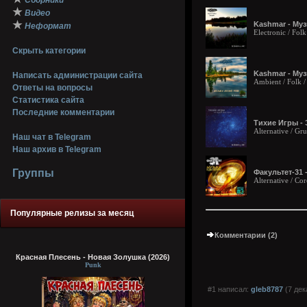
Сборники
★
Видео
★
Kashmar - Му
Неформат
Electronic / Folk
Скрыть категории
Kashmar - Муз
Написать администрации сайта
Ambient / Folk /
Ответы на вопросы
Статистика сайта
Последние комментарии
Тихие Игры - 
Alternative / Gr
Наш чат в Telegram
Наш архив в Telegram
Группы
Факультет-31 
Alternative / Co
Популярные релизы за месяц
Комментарии (2)
Красная Плесень - Новая Золушка (2026)
Punk
#1 написал:
gleb8787
(7 дек