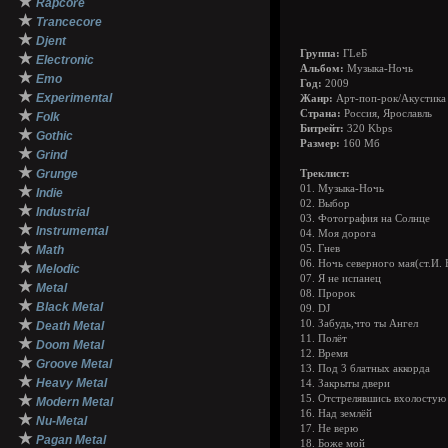
★
Rapcore
★
Trancecore
★
Djent
Группа:
ГLеБ
★
Electronic
Альбом:
Музыка-Ночь
★
Emo
Год:
2009
★
Experimental
Жанр:
Арт-поп-рок/Акустика
★
Страна:
Россия, Ярославль
Folk
Битрейт:
320 Kbps
★
Gothic
Размер:
160 Мб
★
Grind
★
Grunge
Треклист:
★
01. Музыка-Ночь
Indie
02. Выбор
★
Industrial
03. Фотография на Солнце
★
Instrumental
04. Моя дорога
★
Math
05. Гнев
06. Ночь северного мая(ст.И.
★
Melodic
07. Я не испанец
★
Metal
08. Пророк
★
Black Metal
09. DJ
★
10. Забудь,что ты Ангел
Death Metal
11. Полёт
★
Doom Metal
12. Время
★
Groove Metal
13. Под 3 блатных аккорда
★
Heavy Metal
14. Закрыты двери
★
15. Отстрелявшись вхолостую
Modern Metal
16. Над землёй
★
Nu-Metal
17. Не верю
★
Pagan Metal
18. Боже мой