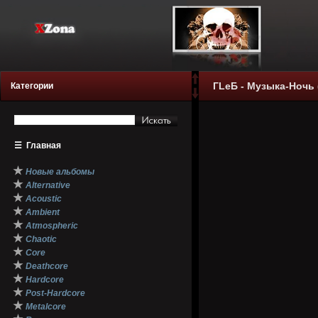
ГLеБ - Музыка-Ночь 
Категории
☰
Главная
★
Новые альбомы
★
Alternative
★
Acoustic
★
Ambient
★
Atmospheric
★
Chaotic
★
Core
★
Deathcore
★
Hardcore
★
Post-Hardcore
★
Metalcore