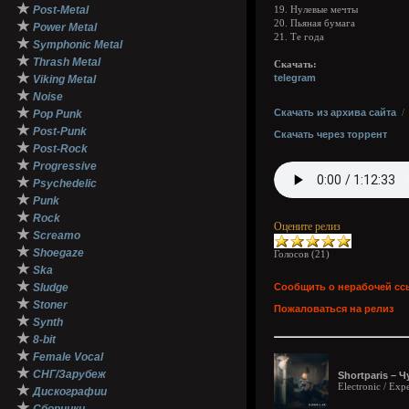
★
Post-Metal
19. Нулевые мечты
★
20. Пьяная бумага
Power Metal
21. Те года
★
Symphonic Metal
★
Thrash Metal
Скачать:
★
telegram
Viking Metal
★
Noise
★
Скачать из архива сайта
Pop Punk
★
Post-Punk
Скачать через торрент
★
Post-Rock
★
Progressive
★
Psychedelic
★
Punk
★
Rock
Оцените релиз
★
Screamo
★
Shoegaze
Голосов (
21
)
★
Ska
★
Sludge
Сообщить о нерабочей сс
★
Stoner
Пожаловаться на релиз
★
Synth
★
8-bit
★
Female Vocal
★
СНГ/Зарубеж
Shortparis – 
Electronic / Exp
★
Дискографии
★