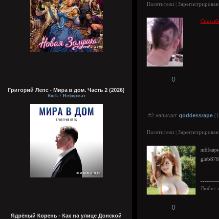
Посетители | Зарегистрирован
Спасибо
0
Григорий Лепс - Мира в дом. Часть 2 (2026)
Rock / Неформат
#2 написал:
goddessrape
(1
Посетители | Зарегистрирован
шЫкарн
gleb878
---------
Любит н
0
Ядрёный Корень - Как на улице Донской