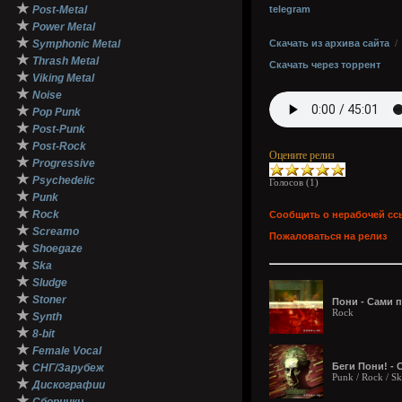
★
Post-Metal
telegram
★
Power Metal
★
Symphonic Metal
Скачать из архива сайта
★
Thrash Metal
Скачать через торрент
★
Viking Metal
★
Noise
★
Pop Punk
★
Post-Punk
★
Post-Rock
Оцените релиз
★
Progressive
★
Psychedelic
Голосов (
1
)
★
Punk
★
Rock
Сообщить о нерабочей сс
★
Screamo
Пожаловаться на релиз
★
Shoegaze
★
Ska
★
Sludge
★
Stoner
Пони - Сами п
Rock
★
Synth
★
8-bit
★
Female Vocal
★
Беги Пони! - С
СНГ/Зарубеж
Punk / Rock / S
★
Дискографии
★