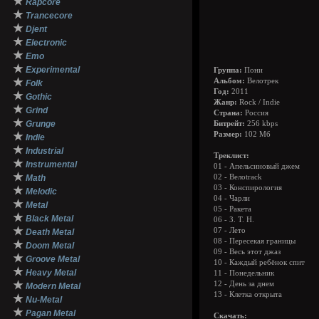
★
Rapcore
★
Trancecore
★
Djent
★
Electronic
★
Emo
★
Experimental
Группа:
Пони
★
Альбом:
Велотрек
Folk
Год:
2011
★
Gothic
Жанр:
Rock / Indie
★
Grind
Страна:
Россия
★
Grunge
Битрейт:
256 kbps
★
Размер:
102 Мб
Indie
★
Industrial
Треклист:
★
Instrumental
01 - Апельсиновый джем
★
Math
02 - Велоtrack
03 - Конспирология
★
Melodic
04 - Чарли
★
Metal
05 - Ракета
★
Black Metal
06 - З. Т. Н.
★
07 - Лето
Death Metal
08 - Пересекая границы
★
Doom Metal
09 - Весь этот джаз
★
Groove Metal
10 - Каждый ребёнок спит
★
Heavy Metal
11 - Понедельник
★
12 - День за днем
Modern Metal
13 - Клетка открыта
★
Nu-Metal
★
Pagan Metal
Скачать: