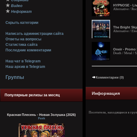
Сборники
★
HYPNOSE - Live
Видео
Alternative / Ro
★
Неформат
Скрыть категории
The Bright Sky 
Alternative / Ele
Написать администрации сайта
Ответы на вопросы
Статистика сайта
Oneir - Promo 
Последние комментарии
Death / Metal /
Наш чат в Telegram
Наш архив в Telegram
Группы
Комментарии (0)
Информация
Популярные релизы за месяц
Посетители, находящиеся в гру
Красная Плесень - Новая Золушка (2026)
Punk