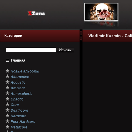
Vladimir Kuzmin - Cal
Категории
☰
Главная
★
Новые альбомы
★
Alternative
★
Acoustic
★
Ambient
★
Atmospheric
★
Chaotic
★
Core
★
Deathcore
★
Hardcore
★
Post-Hardcore
★
Metalcore