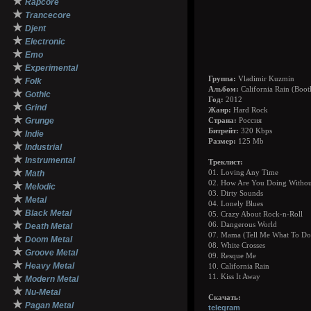
★
Rapcore
★
Trancecore
★
Djent
★
Electronic
★
Emo
★
Experimental
★
Группа:
Vladimir Kuzmin
Folk
Альбом:
California Rain (Boot
★
Gothic
Год:
2012
★
Grind
Жанр:
Hard Rock
★
Grunge
Страна:
Россия
★
Битрейт:
320 Kbps
Indie
Размер:
125 Mb
★
Industrial
★
Instrumental
Треклист:
★
Math
01. Loving Any Time
02. How Are You Doing Witho
★
Melodic
03. Dirty Sounds
★
Metal
04. Lonely Blues
★
Black Metal
05. Crazy About Rock-n-Roll
★
06. Dangerous World
Death Metal
07. Mama (Tell Me What To Do
★
Doom Metal
08. White Crosses
★
Groove Metal
09. Resque Me
★
Heavy Metal
10. California Rain
★
11. Kiss It Away
Modern Metal
★
Nu-Metal
Скачать:
★
Pagan Metal
telegram