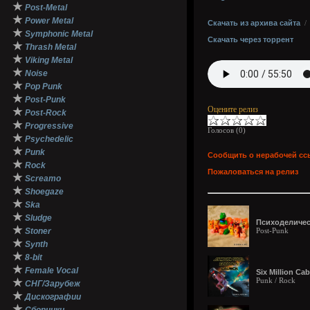
★
Post-Metal
★
Power Metal
Скачать из архива сайта
★
Symphonic Metal
Скачать через торрент
★
Thrash Metal
★
Viking Metal
★
Noise
★
Pop Punk
★
Post-Punk
Оцените релиз
★
Post-Rock
★
Progressive
Голосов (
0
)
★
Psychedelic
★
Punk
Сообщить о нерабочей сс
★
Rock
Пожаловаться на релиз
★
Screamo
★
Shoegaze
★
Ska
★
Sludge
Психоделическ
★
Stoner
Post-Punk
★
Synth
★
8-bit
★
Female Vocal
Six Million Ca
Punk / Rock
★
СНГ/Зарубеж
★
Дискографии
★