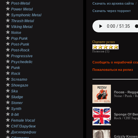
★
Post-Metal
Скачать из архива сайта
★
Power Metal
Скачать через торрент
★
Symphonic Metal
★
Thrash Metal
★
Viking Metal
★
Noise
★
Pop Punk
Оцените релиз
★
Post-Punk
★
Post-Rock
Голосов (
1
)
★
Progressive
★
Psychedelic
Сообщить о нерабочей сс
★
Punk
Пожаловаться на релиз
★
Rock
★
Screamo
★
Shoegaze
★
Ska
Посев - Reggae
★
Noise / Punk / R
Sludge
★
Stoner
★
Synth
★
8-bit
Sponge Of Ben 
Rock / СНГ/Зар
★
Female Vocal
★
СНГ/Зарубеж
★
Дискографии
Grizzly Knows 
★