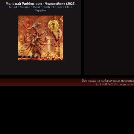
Молотый Риббентроп - Человейник (2026)
Grind / Melodic / Metal / Death / Thrash / СНГ/
Зарубеж
Все права на публикуемые материал
(С) 2007-2026 xzona.su -