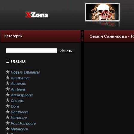
Земля Санникова - Ro
Категории
☰
Главная
★
Новые альбомы
★
Alternative
★
Acoustic
★
Ambient
★
Atmospheric
★
Chaotic
★
Core
★
Deathcore
★
Hardcore
★
Post-Hardcore
★
Metalcore