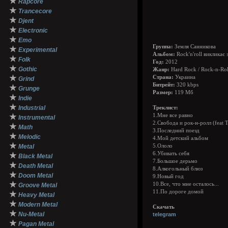
★
Rapcore
★
Trancecore
★
Djent
★
Electronic
★
Emo
Группа:
Земля Санникова
★
Experimental
Альбом:
Rock'n'roll викликає
★
Folk
Год:
2012
★
Gothic
Жанр:
Hard Rock / Rock-n-Rol
★
Страна:
Украина
Grind
Битрейт:
320 kbps
★
Grunge
Размер:
119 Мб
★
Indie
★
Industrial
Треклист:
★
1.Мне все равно
Instrumental
2.Cвобода и рок-н-ролл (feat 
★
Math
3.Последний поезд
★
Melodic
4.Мой детский альбом
★
Metal
5.Ололо
6.Убивать себя
★
Black Metal
7.Большое дерьмо
★
Death Metal
8.Алкогольный блюз
★
Doom Metal
9.Новый год
★
10.Все, что мне осталось...
Groove Metal
11.По дороге домой
★
Heavy Metal
★
Modern Metal
Скачать
★
Nu-Metal
telegram
★
Pagan Metal