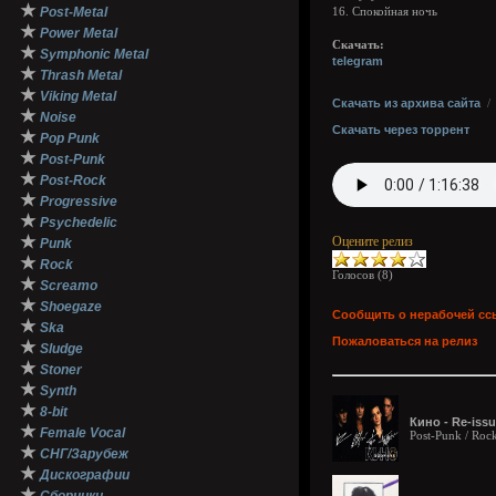
★
Post-Metal
16. Спокойная ночь
★
Power Metal
Скачать:
★
Symphonic Metal
telegram
★
Thrash Metal
★
Viking Metal
Скачать из архива сайта
★
Noise
Скачать через торрент
★
Pop Punk
★
Post-Punk
★
Post-Rock
★
Progressive
★
Psychedelic
★
Оцените релиз
Punk
★
Rock
Голосов (
8
)
★
Screamo
★
Shoegaze
Сообщить о нерабочей сс
★
Ska
Пожаловаться на релиз
★
Sludge
★
Stoner
★
Synth
★
8-bit
Кино - Re-iss
★
Female Vocal
Post-Punk / Roc
★
СНГ/Зарубеж
★
Дискографии
★