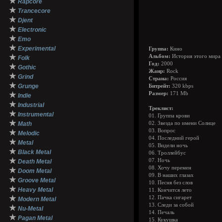
★
Rapcore
★
Trancecore
★
Djent
★
Electronic
★
Emo
★
Experimental
Группа:
Кино
★
Альбом:
История этого мира 
Folk
Год:
2000
★
Gothic
Жанр:
Rock
★
Grind
Страна:
Россия
★
Grunge
Битрейт:
320 kbps
★
Размер:
171 Mb
Indie
★
Industrial
Треклист:
★
Instrumental
01. Группа крови
★
Math
02. Звезда по имени Солнце
03. Вопрос
★
Melodic
04. Последний герой
★
Metal
05. Видели ночь
★
Black Metal
06. Троллейбус
★
07. Ночь
Death Metal
08. Хочу перемен
★
Doom Metal
09. В наших глазах
★
Groove Metal
10. Песня без слов
★
Heavy Metal
11. Кончится лето
★
12. Пачка сигарет
Modern Metal
13. Следи за собой
★
Nu-Metal
14. Печаль
★
Pagan Metal
15. Кукушка