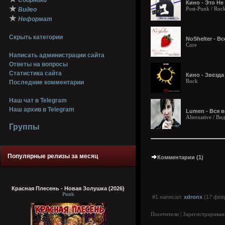
Сборники
Кино - Это Не 
★
Post-Punk / Roc
Видео
★
Неформат
Скрыть категории
NoShelter - В
Core
Написать администрации сайта
Ответы на вопросы
Статистика сайта
Кино - Звезда
Rock
Последние комментарии
Наш чат в Telegram
Наш архив в Telegram
Lumen - Вся в
Alternative / В
Группы
Популярные релизы за месяц
Комментарии (1)
Красная Плесень - Новая Золушка (2026)
Punk
#1 написал:
xdronx
(17 февр
Посетители | Зарегистрирован