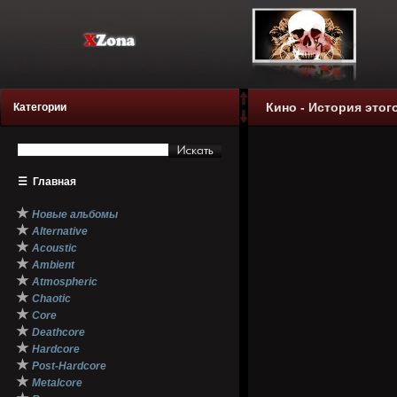
Кино - История этог
Категории
☰
Главная
★
Новые альбомы
★
Alternative
★
Acoustic
★
Ambient
★
Atmospheric
★
Chaotic
★
Core
★
Deathcore
★
Hardcore
★
Post-Hardcore
★
Metalcore