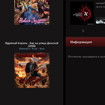
скачаю!
пусть х
---------
0
Информация
Ядрёный Корень - Как на улице Донской
(2026)
Alternative / Punk / Rock
Посетители, находящиеся в гру