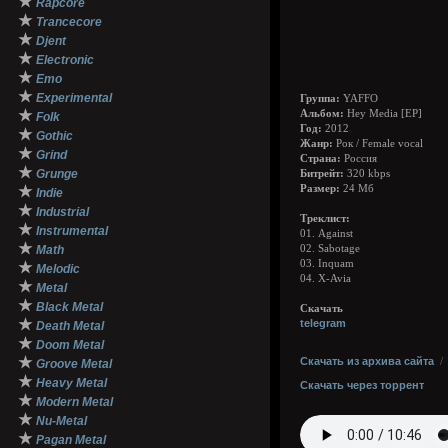
★
Rapcore
★
Trancecore
★
Djent
★
Electronic
★
Emo
★
Experimental
Группа:
YAFFO
★
Альбом:
Hey Media [EP]
Folk
Год:
2012
★
Gothic
Жанр:
Рок / Female vocal
★
Grind
Страна:
Россия
★
Grunge
Битрейт:
320 kbps
★
Размер:
24 Мб
Indie
★
Industrial
Треклист:
★
Instrumental
01. Against
★
Math
02. Sabotage
03. Inquam
★
Melodic
04. X-Avia
★
Metal
★
Black Metal
Скачать
★
telegram
Death Metal
★
Doom Metal
★
Скачать из архива сайта
Groove Metal
★
Heavy Metal
Скачать через торрент
★
Modern Metal
★
Nu-Metal
★
Pagan Metal