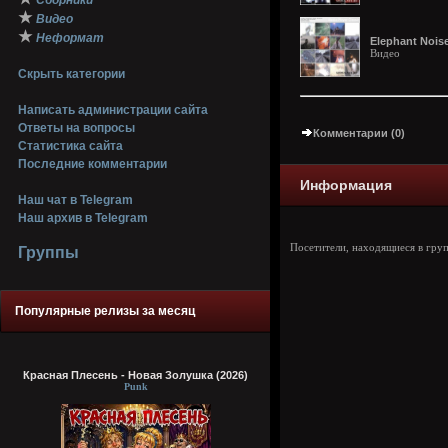
Сборники
★
Видео
★
Неформат
Elephant Noise
Видео
Скрыть категории
Написать администрации сайта
Ответы на вопросы
Комментарии (0)
Статистика сайта
Последние комментарии
Информация
Наш чат в Telegram
Наш архив в Telegram
Посетители, находящиеся в гру
Группы
Популярные релизы за месяц
Красная Плесень - Новая Золушка (2026)
Punk