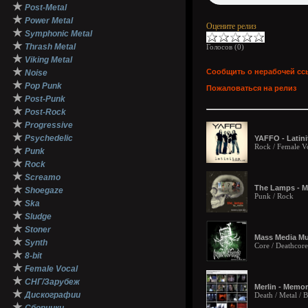
★
Post-Metal
★
Power Metal
Оцените релиз
★
Symphonic Metal
★
Thrash Metal
Голосов (
0
)
★
Viking Metal
★
Сообщить о нерабочей сс
Noise
★
Pop Punk
Пожаловаться на релиз
★
Post-Punk
★
Post-Rock
★
Progressive
★
Psychedelic
YAFFO - Latini
Rock / Female V
★
Punk
★
Rock
★
Screamo
★
The Lamps - Me
Shoegaze
Punk / Rock
★
Ska
★
Sludge
★
Stoner
Mass Media Mu
★
Synth
Core / Deathcore
★
8-bit
★
Female Vocal
★
СНГ/Зарубеж
Merlin - Memor
★
Дискографии
Death / Metal / 
★