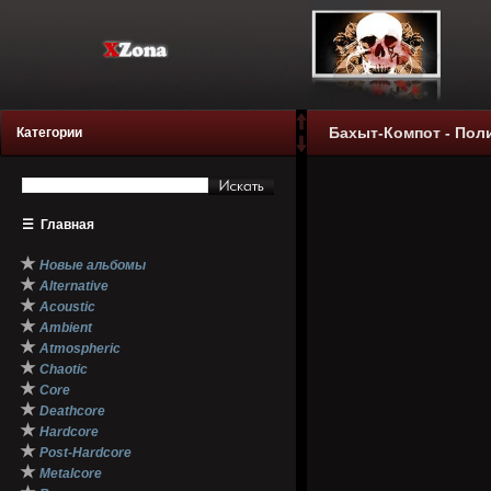
Бахыт-Компот - Поли
Категории
☰
Главная
★
Новые альбомы
★
Alternative
★
Acoustic
★
Ambient
★
Atmospheric
★
Chaotic
★
Core
★
Deathcore
★
Hardcore
★
Post-Hardcore
★
Metalcore