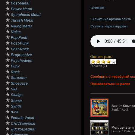
★
Post-Metal
telegram
★
Power Metal
★
Symphonic Metal
Скачать из архива сайта
★
Thrash Metal
★
Viking Metal
Скачать через торрент
★
Noise
★
Pop Punk
★
Post-Punk
★
Post-Rock
★
Progressive
Оцените релиз
★
Psychedelic
★
Голосов (
7
)
Punk
★
Rock
★
Сообщить о нерабочей сс
Screamo
★
Shoegaze
Пожаловаться на релиз
★
Ska
★
Sludge
★
Stoner
★
Бахыт-Компот
Synth
Punk / Rock
★
8-bit
★
Female Vocal
★
СНГ/Зарубеж
Morguenstern 
★
Дискографии
Gothic / Metal /
★