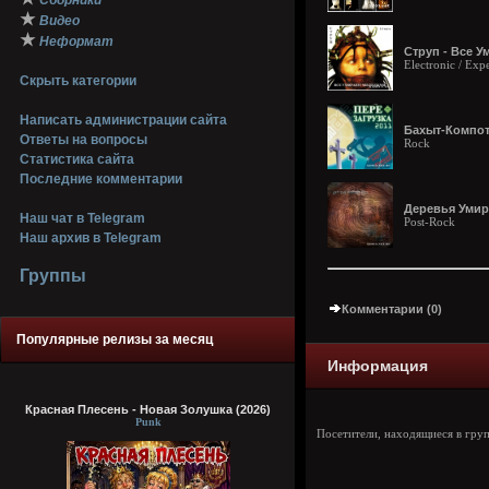
Сборники
★
Видео
★
Неформат
Струп - Все 
Electronic / Exp
Скрыть категории
Написать администрации сайта
Бахыт-Компот 
Ответы на вопросы
Rock
Статистика сайта
Последние комментарии
Деревья Умира
Наш чат в Telegram
Post-Rock
Наш архив в Telegram
Группы
Комментарии (0)
Популярные релизы за месяц
Информация
Красная Плесень - Новая Золушка (2026)
Punk
Посетители, находящиеся в гру