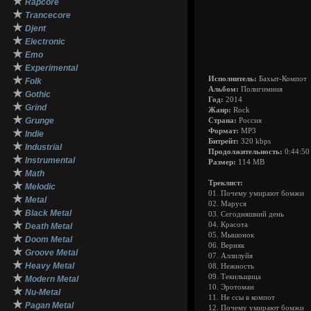
★
Rapcore
★
Trancecore
★
Djent
★
Electronic
★
Emo
★
Experimental
★
Исполнитель:
Бахыт-Компот
Folk
Альбом:
Полигимния
★
Gothic
Год:
2014
★
Grind
Жанр:
Rock
★
Grunge
Страна:
Россия
★
Формат:
MP3
Indie
Битрейт:
320 kbps
★
Industrial
Продолжительность:
0:44:50
★
Instrumental
Размер:
114 MB
★
Math
Треклист:
★
Melodic
01. Почему умирают бомжи
★
Metal
02. Маруся
★
Black Metal
03. Сегодняшний день
★
04. Красота
Death Metal
05. Мышонок
★
Doom Metal
06. Верняк
★
Groove Metal
07. Аллилуйя
★
Heavy Metal
08. Нежность
★
09. Текильщица
Modern Metal
10. Эротоман
★
Nu-Metal
11. Не ссы в компот
★
Pagan Metal
12. Почему умирают бомжи