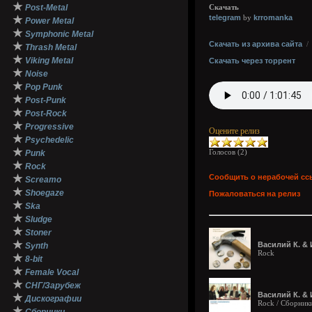
★
Post-Metal
Скачать
telegram
krromanka
★
by
Power Metal
★
Symphonic Metal
Скачать из архива сайта
★
Thrash Metal
★
Viking Metal
Скачать через торрент
★
Noise
★
Pop Punk
★
Post-Punk
★
Post-Rock
★
Progressive
Оцените релиз
★
Psychedelic
★
Голосов (
2
)
Punk
★
Rock
★
Сообщить о нерабочей сс
Screamo
★
Shoegaze
Пожаловаться на релиз
★
Ska
★
Sludge
★
Stoner
★
Василий К. & 
Synth
Rock
★
8-bit
★
Female Vocal
★
СНГ/Зарубеж
Василий К. & 
★
Дискографии
Rock / Сборник
★