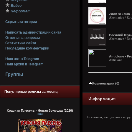
Сборники
★
Видео
★
Неформат
Zdob si Zdub 
Alternative / R
Скрыть категории
Написать администрации сайта
Василий Шумо
Ответы на вопросы
Alternative / Ro
Статистика сайта
Последние комментарии
Anticlone - P
Наш чат в Telegram
Anticlone
Наш архив в Telegram
Группы
Комментарии (0)
Популярные релизы за месяц
Информация
Красная Плесень - Новая Золушка (2026)
Punk
Посетители, находящиеся в гру