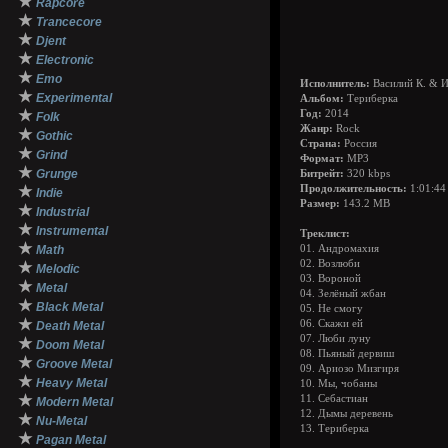
★
Rapcore
★
Trancecore
★
Djent
★
Electronic
★
Emo
Исполнитель:
Василий К. & И
★
Experimental
Альбом:
Териберка
★
Год:
2014
Folk
Жанр:
Rock
★
Gothic
Страна:
Россия
★
Grind
Формат:
MP3
★
Grunge
Битрейт:
320 kbps
★
Продолжительность:
1:01:44
Indie
Размер:
143.2 MB
★
Industrial
★
Instrumental
Треклист:
★
Math
01. Андромахия
02. Возлюби
★
Melodic
03. Вороной
★
Metal
04. Зелёный жбан
★
Black Metal
05. Не смогу
★
06. Скажи ей
Death Metal
07. Люби луну
★
Doom Metal
08. Пьяный дервиш
★
Groove Metal
09. Ариозо Мизгиря
★
Heavy Metal
10. Мы, чобаны
★
11. Себастиан
Modern Metal
12. Дымы деревень
★
Nu-Metal
13. Териберка
★
Pagan Metal