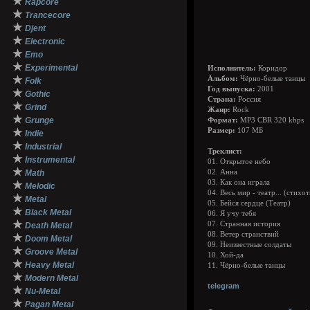
★
Rapcore
★
Trancecore
★
Djent
★
Electronic
★
Emo
★
Experimental
Исполнитель:
Коридор
★
Альбом:
Чёрно-белые танцы
Folk
Год выпуска:
2001
★
Gothic
Страна:
Россия
★
Grind
Жанр:
Rock
★
Grunge
Формат:
MP3 CBR 320 kbps
★
Размер:
107 МБ
Indie
★
Industrial
Треклист:
★
Instrumental
01. Открытое небо
★
Math
02. Анна
03. Как она играла
★
Melodic
04. Весь мир - театр... (стихо
★
Metal
05. Бейся сердце (Театр)
★
Black Metal
06. Я учу тебя
★
07. Странная история
Death Metal
08. Ветер странствий
★
Doom Metal
09. Неизвестные солдаты
★
Groove Metal
10. Хой-да
★
Heavy Metal
11. Чёрно-белые танцы
★
Modern Metal
telegram
★
Nu-Metal
★
Pagan Metal