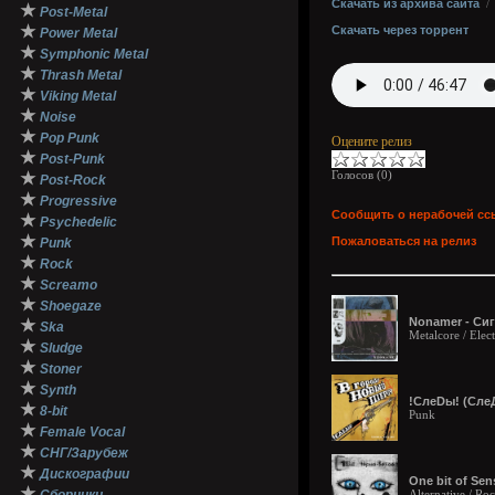
Скачать из архива сайта
★
Post-Metal
★
Скачать через торрент
Power Metal
★
Symphonic Metal
★
Thrash Metal
★
Viking Metal
★
Noise
★
Pop Punk
Оцените релиз
★
Post-Punk
Голосов (
0
)
★
Post-Rock
★
Progressive
Сообщить о нерабочей сс
★
Psychedelic
★
Пожаловаться на релиз
Punk
★
Rock
★
Screamo
★
Shoegaze
Nonamer - Сиг
★
Ska
Metalcore / Elec
★
Sludge
★
Stoner
★
Synth
!СлеDы! (Сле
★
8-bit
Punk
★
Female Vocal
★
СНГ/Зарубеж
★
Дискографии
One bit of Sen
★
Alternative / Ro