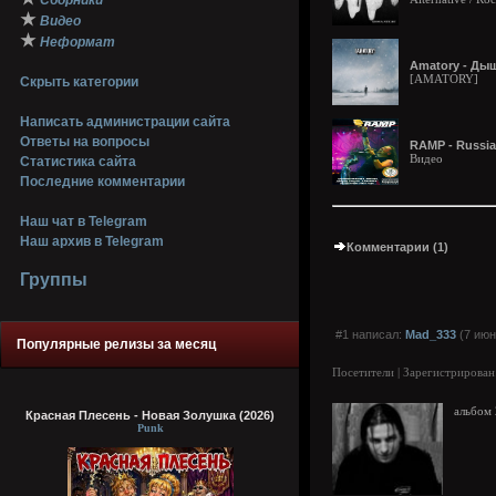
Сборники
★
Видео
★
Неформат
Amatory - Дыш
[AMATORY]
Скрыть категории
Написать администрации сайта
Ответы на вопросы
RAMP - Russian
Видео
Статистика сайта
Последние комментарии
Наш чат в Telegram
Наш архив в Telegram
Комментарии (1)
Группы
#1 написал:
Mad_333
(7 июн
Популярные релизы за месяц
Посетители | Зарегистрирован
альбом 
Красная Плесень - Новая Золушка (2026)
Punk