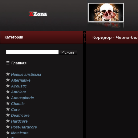
Коридор - Чёрно-бе
Категории
☰
Главная
★
Новые альбомы
★
Alternative
★
Acoustic
★
Ambient
★
Atmospheric
★
Chaotic
★
Core
★
Deathcore
★
Hardcore
★
Post-Hardcore
★
Metalcore