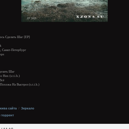
ось Сделать Шаг [EP]
k
, Санкт-Петербург
bps
делать Шаг
 Них (s.t.i.h.)
Всё
Похожа На Выстрел (s.t.i.h.)
хива сайта
/
Зеркало
з торрент