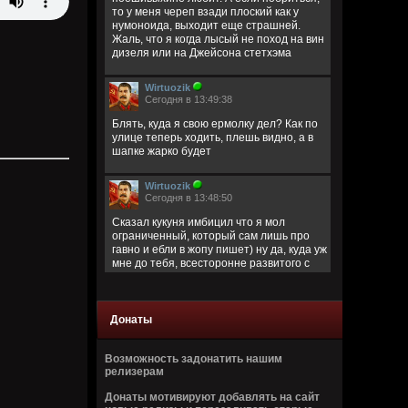
то у меня череп взади плоский как у
нумоноида, выходит еще страшней.
Жаль, что я когда лысый не поход на вин
дизеля или на Джейсона стетхэма
Wirtuozik
Сегодня в 13:49:38
Блять, куда я свою ермолку дел? Как по
улице теперь ходить, плешь видно, а в
шапке жарко будет
Wirtuozik
Сегодня в 13:48:50
Сказал кукуня имбицил что я мол
ограниченный, который сам лишь про
гавно и ебли в жопу пишет) ну да, куда уж
мне до тебя, всесторонне развитого с
широким кругозором)
Кукуня
Донаты
Сегодня в 13:40:45
Цитата: Wirtuozik
Возможность задонатить нашим
за запрещено цитировать что ли
релизерам
ограниченый долбаеб просто, заебал
Донаты мотивируют добавлять на сайт
этим, давай там ещё про школьниц