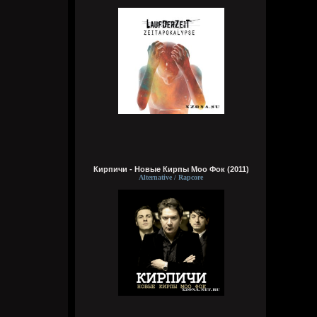
как я, без мужиков, я бы с радостью
поехал
Wirtuozik
Сегодня в 04:09:05
На острове Врангеля не хочу, там может
и тюлени лапочки. Зато полярники друг
друга в жопу ебут в холодные полярные
ночи. Ну, они чтобы согреться и не
сдохнуть от тоски, поэтому можно их
понять. Почему нельзя на метеостанции
жить бабам с мужиками, было бы весело
Wirtuozik
Сегодня в 04:06:13
Кирпичи - Новые Кирпы Моо Фок (2011)
Alternative / Rapcore
Это моя мечта жить на малонаселенном
острове, подальше от таких как я
Wirtuozik
Сегодня в 04:05:37
Хочу жить на Соловках или на Валааме.
Вместе с монахами бухать и ебать
монашек. На Афоне не хочу. Они там без
баб живут, но при этом у них есть там
секс, по-любому