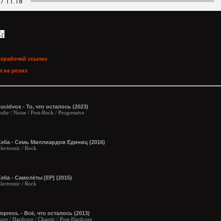
нерабочей ссылке
 на релиз
ucidvox - То, что осталось (2023)
ndie / Noise / Post-Rock / Progressive
elia - Семь Миллиардов Единиц (2016)
lectronic / Rock
elia - Самолёты [EP] (2015)
lectronic / Rock
mpress. - Всё, что осталось (2013)
ore / Hardcore / Chaotic / Post-Hardcore