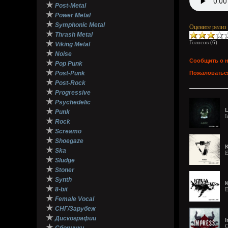
★
Post-Metal
★
Power Metal
★
Symphonic Metal
Оцените релиз
★
Thrash Metal
★
Голосов (
6
)
Viking Metal
★
Noise
Сообщить о 
★
Pop Punk
★
Post-Punk
Пожаловаться
★
Post-Rock
★
Progressive
★
Psychedelic
★
L
Punk
I
★
Rock
★
Screamo
★
Shoegaze
K
★
Ska
E
★
Sludge
★
Stoner
★
Synth
K
★
8-bit
E
★
Female Vocal
★
СНГ/Зарубеж
★
Дискографии
I
★
C