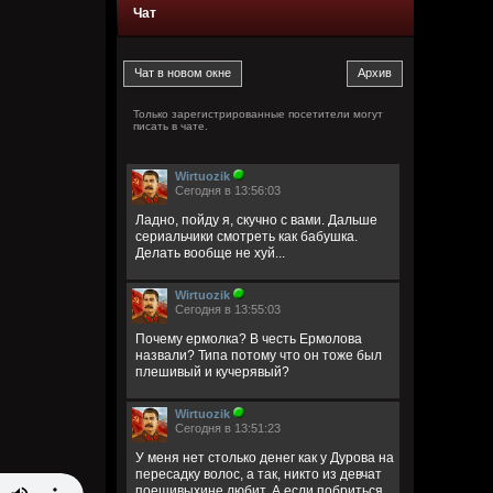
Чат
Только зарегистрированные посетители могут
писать в чате.
Wirtuozik
Сегодня в 13:56:03
Ладно, пойду я, скучно с вами. Дальше
сериальчики смотреть как бабушка.
Делать вообще не хуй...
Wirtuozik
Сегодня в 13:55:03
Почему ермолка? В честь Ермолова
назвали? Типа потому что он тоже был
плешивый и кучерявый?
Wirtuozik
Сегодня в 13:51:23
У меня нет столько денег как у Дурова на
пересадку волос, а так, никто из девчат
поешивыхине любит. А если побриться,