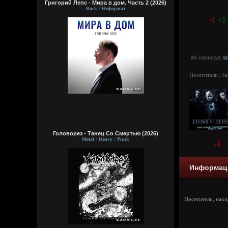
Григорий Лепс - Мира в дом. Часть 2 (2026)
Rock / Неформат
-1
+1
#4 написал:
s
Посетители | З
Головорез - Tанец Со Смертью (2026)
Metal / Heavy / Punk
-1
Информац
Посетители, нах