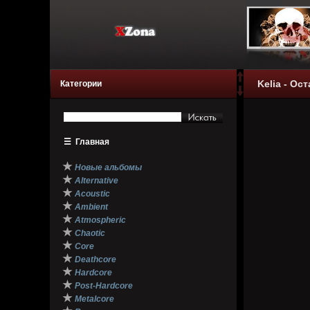
Kelia - Ос
Категории
☰
Главная
★
Новые альбомы
★
Alternative
★
Acoustic
★
Ambient
★
Atmospheric
★
Chaotic
★
Core
★
Deathcore
★
Hardcore
★
Post-Hardcore
★
Metalcore