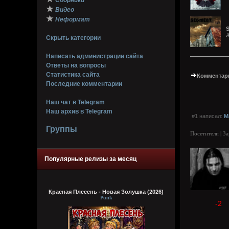
Сборники
★
Видео
★
Неформат
A
Скрыть категории
Написать администрации сайта
Ответы на вопросы
Статистика сайта
Комментари
Последние комментарии
Наш чат в Telegram
Наш архив в Telegram
#1 написал:
M
Группы
Посетители | З
Популярные релизы за месяц
Красная Плесень - Новая Золушка (2026)
Punk
-2