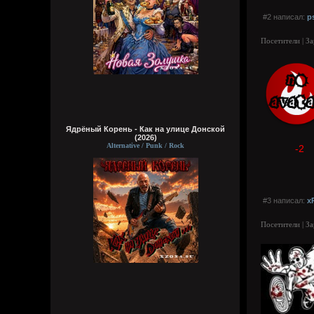
#2 написал:
p
Посетители | З
Ядрёный Корень - Как на улице Донской
(2026)
Alternative / Punk / Rock
-2
#3 написал:
x
Посетители | З