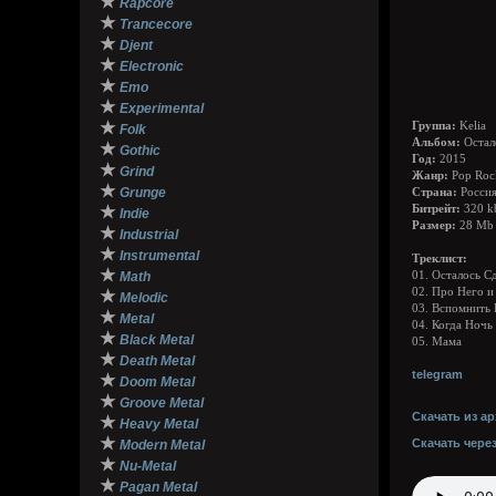
★
Rapcore
★
Trancecore
★
Djent
★
Electronic
★
Emo
★
Experimental
★
Группа:
Kelia
Folk
Альбом:
Остал
★
Gothic
Год:
2015
★
Grind
Жанр:
Pop Roc
★
Grunge
Страна:
Россия
★
Битрейт:
320 k
Indie
Размер:
28 Mb
★
Industrial
★
Instrumental
Треклист:
★
Math
01. Осталось С
02. Про Него и о
★
Melodic
03. Вспомнить 
★
Metal
04. Когда Ночь 
★
Black Metal
05. Мама
★
Death Metal
telegram
★
Doom Metal
★
Groove Metal
Скачать из ар
★
Heavy Metal
★
Скачать чере
Modern Metal
★
Nu-Metal
★
Pagan Metal