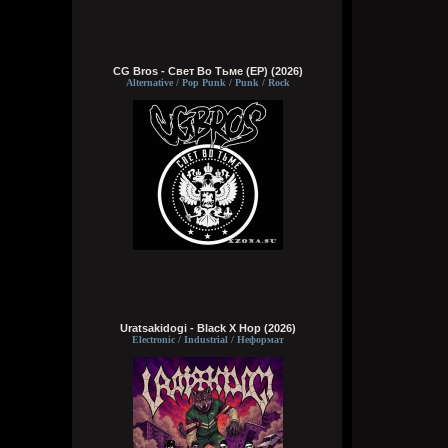
CG Bros - Свет Во Тьме (EP) (2026)
Alternative / Pop Punk / Punk / Rock
Uratsakidogi - Black X Hop (2026)
Electronic / Industrial / Неформат