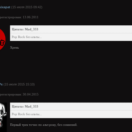
sixapat
(15 июля 2015 09:42)
арегистрирован: 13.06.2011
Цитата: Mad_333
Pop Rock без альты...
Хрень
Px
(15 июля 2015 15:10)
арегистрирован: 30.04.2015
Цитата: Mad_333
Pop Rock без альты...
Первый трек точно по альт.року, без сомнений.