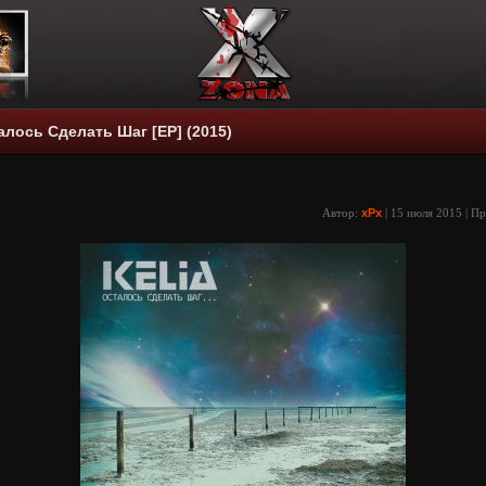
талось Сделать Шаг [EP] (2015)
Автор:
xPx
| 15 июля 2015 | П