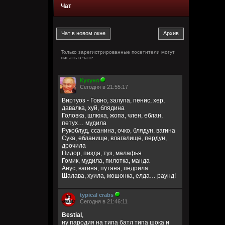
Чат
Только зарегистрированные посетители могут
писать в чате.
Кукуня
Сегодня в 21:55:17
Виртуоз - Говно, залупа, пенис, хер,
давалка, хуй, блядина
Головка, шлюха, жопа, член, еблан,
петух… мудила
Рукоблуд, ссанина, очко, блядун, вагина
Сука, ебланище, влагалище, пердун,
дрочила
Пидор, пизда, туз, малафья
Гомик, мудила, пилотка, манда
Анус, вагина, путана, педрила
Шалава, хуила, мошонка, елда… раунд!
typical crabs
Сегодня в 21:46:11
Bestial
,
ну пародия на типа батл типа шока и