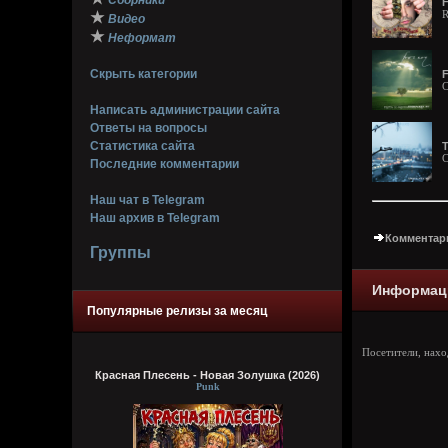
Сборники
F
R
★
Видео
★
Неформат
Скрыть категории
F
C
Написать администрации сайта
Ответы на вопросы
Статистика сайта
T
C
Последние комментарии
Наш чат в Telegram
Наш архив в Telegram
Комментари
Группы
Информац
Популярные релизы за месяц
Посетители, нах
Красная Плесень - Новая Золушка (2026)
Punk