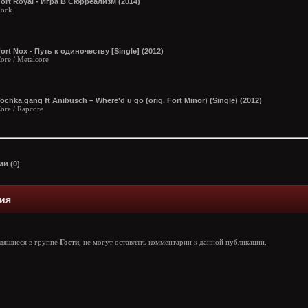
ort Royal - Игра В Сюрреализм (2014)
ock
ort Nox - Путь к одиночеству [Single] (2012)
ore / Metalcore
ochka.gang ft Anibusch – Where'd u go (orig. Fort Minor) (Single) (2012)
ore / Rapcore
и (0)
ия
одящиеся в группе
Гости
, не могут оставлять комментарии к данной публикации.