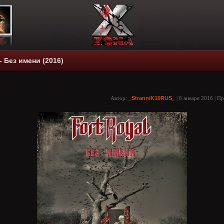
 - Без имени (2016)
Автор:
_StranniK10RUS_
| 6 января 2016 | П