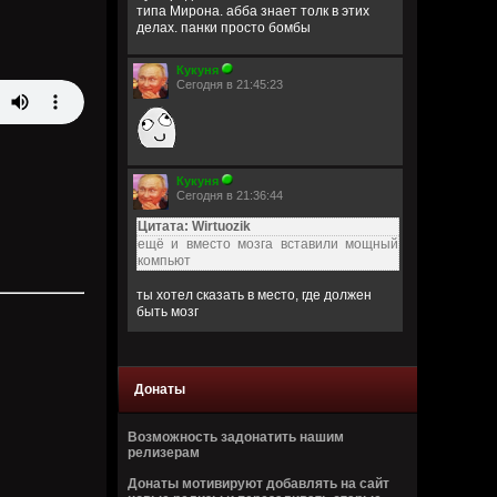
типа Мирона. абба знает толк в этих
делах. панки просто бомбы
Кукуня
Сегодня в 21:45:23
Кукуня
Сегодня в 21:36:44
Цитата: Wirtuozik
ещё и вместо мозга вставили мощный
компьют
ты хотел сказать в место, где должен
быть мозг
Wirtuozik
Сегодня в 20:41:56
Донаты
Я - робот
Возможность задонатить нашим
Wirtuozik
релизерам
Сегодня в 20:40:37
Донаты мотивируют добавлять на сайт
А если бы мне ещё и вместо мозга