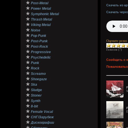
★
Post-Metal
Скачать из ар
★
Power Metal
Скачать чере
★
Symphonic Metal
★
Thrash Metal
★
Viking Metal
★
Noise
★
Pop Punk
★
Оцените релиз
Post-Punk
★
Post-Rock
Голосов (
7
)
★
Progressive
★
Psychedelic
Сообщить о 
★
Punk
Пожаловаться
★
Rock
★
Screamo
★
Shoegaze
★
Ska
F
★
Sludge
M
★
Stoner
★
Synth
★
8-bit
F
★
Female Vocal
E
★
СНГ/Зарубеж
★
Дискографии
★