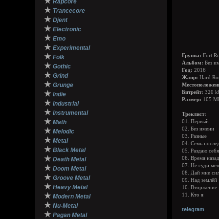
★
Rapcore
★
Trancecore
★
Djent
★
Electronic
★
Emo
★
Experimental
★
Группа:
Fort R
Folk
Альбом:
Без и
★
Gothic
Год:
2016
★
Grind
Жанр:
Hard Ro
★
Grunge
Местоположен
★
Битрейт:
320 k
Indie
Размер:
105 М
★
Industrial
★
Instrumental
Треклист:
★
Math
01. Первый
02. Без имени
★
Melodic
03. Разные
★
Metal
04. Семь после
★
Black Metal
05. Раздаю себ
★
06. Время наза
Death Metal
07. Не суди ме
★
Doom Metal
08. Дай мне си
★
Groove Metal
09. Над землёй
★
Heavy Metal
10. Вторжение
★
11. Кто я
Modern Metal
★
Nu-Metal
telegram
★
Pagan Metal