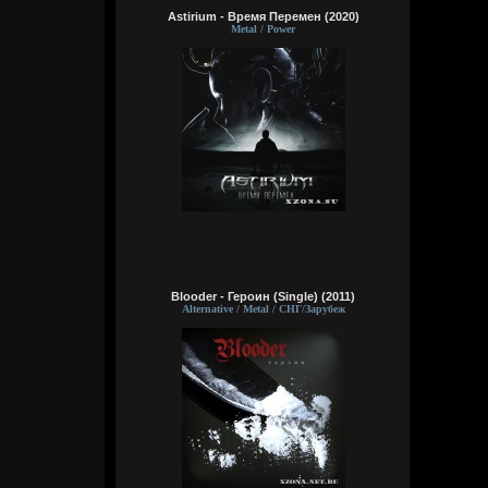
Видно, в жизни суждено мне
Astirium - Время Перемен (2020)
Выпить грешного вина
Metal / Power
Кукуня
Сегодня в 16:15:01
Wirtuozik
Сегодня в 16:14:46
За мои зелёные глаза
Называешь ты меня колдуньей,
Blooder - Героин (Single) (2011)
Говоришь ты это мне не зря,
Alternative / Metal / СНГ/Зарубеж
Сердце у тебя я забрала
Wirtuozik
Сегодня в 16:14:24
Эй наринаринэла ай дари дари дари
дада
Эй наринаринэла ай дари дари дари
дада
Эй наринаринэла ай дари дари дари
дада