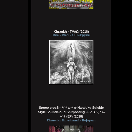
сразу понял чьих рук дело. аббалбиск и
ххос
typical crabs
Сегодня в 18:00:43
а видосы то остались
Khragkh - ΓVΛΩ (2018)
Metal / Black / СНГ/Зарубеж
Bestial
Сегодня в 17:59:12
Ну лежит, то и упало
typical crabs
Сегодня в 17:57:59
пересматриваю баттлы. ведь
версус,слово и рбл уже загнулись. даже
лига гнойного помоему.
Кукуня
Сегодня в 16:16:37
Stereo crosS - ٩(＾ω＾)۶ Harajuku Suicide
Style Soundcloud Shitposting -+5dB ٩(＾ω
＾)۶ (EP) (2018)
Electronic / Experimental / Неформат