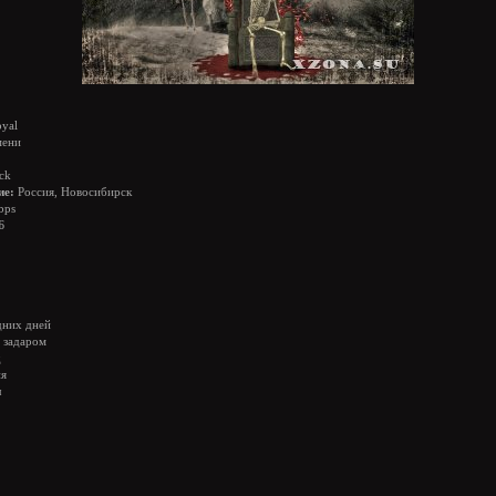
oyal
мени
ck
ие:
Россия, Новосибирск
bps
Б
дних дней
я задаром
д
ня
л