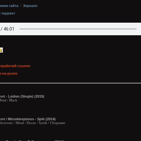
хива сайта
/
Зеркало
з торрент
нерабочей ссылке
 на релиз
ort - Leiden (Single) (2015)
etal / Black
ort / Microkiropterus - Split (2014)
lectronic / Metal / Doom / Synth / Сборники