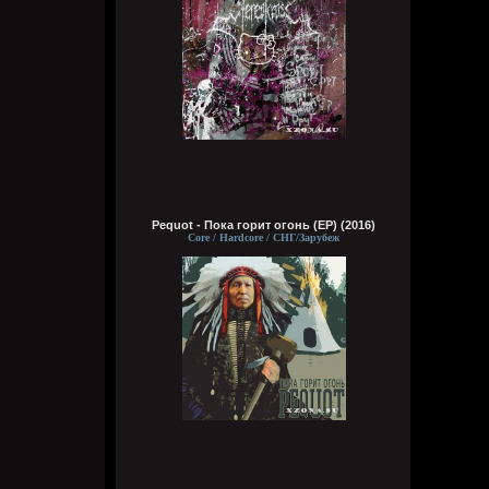
Wirtuozik
Сегодня в 16:15:56
А вы знали что Кадышевой 67 лет?
Странно, в моем детстве я думал ей
столько же. Получается она и не стареет
даже, ей все время 60
Кукуня
Сегодня в 16:15:29
Pequot - Пока горит огонь (EP) (2016)
Core / Hardcore / СНГ/Зарубеж
Wirtuozik
Сегодня в 16:15:10
А я вовсе не колдунья,
Я любила и люблю.
Это мне судьба послала
Грешную любовь мою.
Не судите строго, люди,
Пожалей меня, родня,