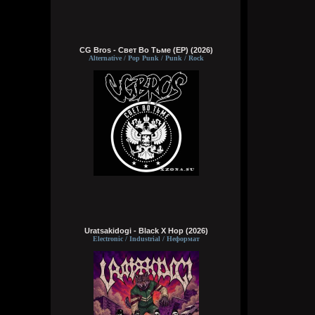
CG Bros - Свет Во Тьме (EP) (2026)
Alternative / Pop Punk / Punk / Rock
Uratsakidogi - Black X Hop (2026)
Electronic / Industrial / Неформат