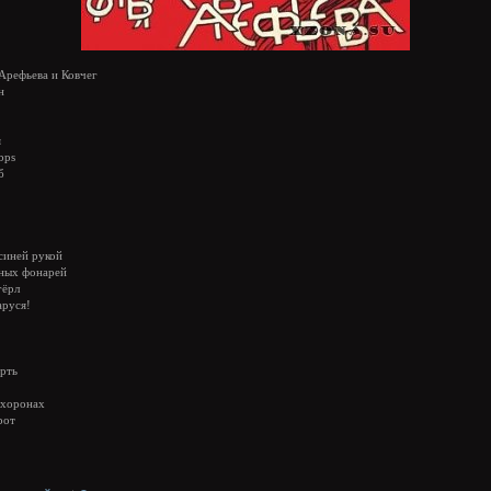
Арефьева и Ковчег
н
я
bps
б
синей рукой
сных фонарей
гёрл
аруся!
ерть
охоронах
рот