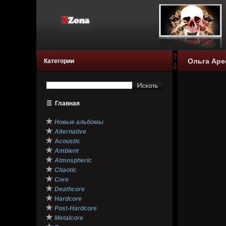
Ольга Аре
Категории
☰
Главная
★
Новые альбомы
★
Alternative
★
Acoustic
★
Ambient
★
Atmospheric
★
Chaotic
★
Core
★
Deathcore
★
Hardcore
★
Post-Hardcore
★
Metalcore