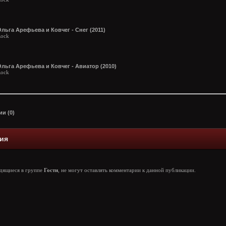
льга Арефьева и Ковчег - Снег (2011)
ock
льга Арефьева и Ковчег - Авиатор (2010)
ock
и (0)
ия
одящиеся в группе
Гости
, не могут оставлять комментарии к данной публикации.