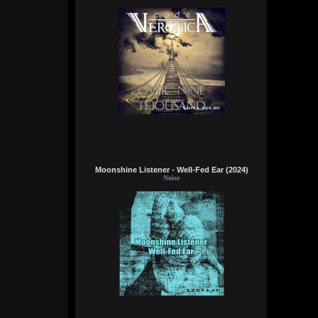
вас. Водку я ныче не пью. Хули еще
делать, тем более без денег, жду звонка
по работе. Было бы много денег, я бы на
авто путешествовал по стране и
странам снг, но мечтать не вредно
Заработаю, куплю ноут игровой, а то
играть на телефоне уже не во что, да и
не то. Буду тянкой бегать анимешной и
всем пизды давать, как и мечтал
Wirtuozik
4 августа 2026
Кукуня
,
Ой бля. Покажи свой широкий кругозор и
свои интересы) помимо эмодрисни, пива
Moonshine Listener - Well-Fed Ear (2024)
литрами за вечер и задротства в
Noise
компьюхтер
Wirtuozik
4 августа 2026
хочу в казахстан
Wirtuozik
4 августа 2026
Кукуня
,
Иди на хуй, не читай