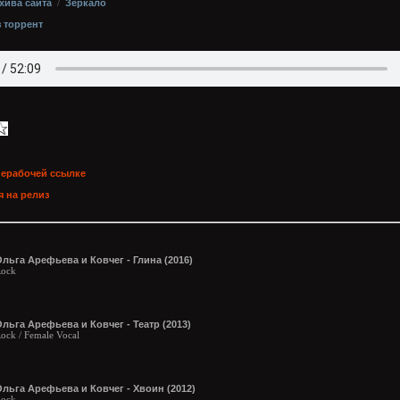
хива сайта
/
Зеркало
з торрент
нерабочей ссылке
 на релиз
льга Арефьева и Ковчег - Глина (2016)
ock
льга Арефьева и Ковчег - Театр (2013)
ock / Female Vocal
льга Арефьева и Ковчег - Хвоин (2012)
ock