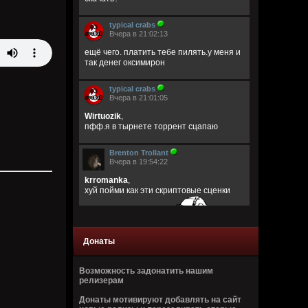
typical crabs
Вчера в 21:02:13
ещё чего. платить тебе пилять.у меня и
так денег оксимирон
typical crabs
Вчера в 21:01:05
Wirtuozik
,
пфф.я в тырнете торрент сцапаю
Brenton Trollant
Вчера в 19:54:22
krromanka
,
хуй пойми как эти скриптовые сценки
нормально проходить
Донаты
Возможность задонатить нашим
релизерам
Донаты мотивируют добавлять на сайт
krromanka