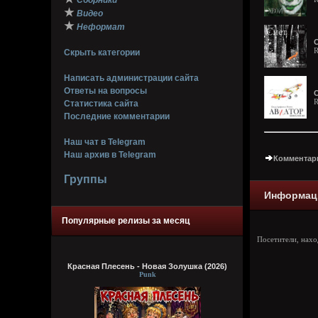
Сборники
★
Видео
★
Неформат
О
R
Скрыть категории
Написать администрации сайта
Ответы на вопросы
О
R
Статистика сайта
Последние комментарии
Наш чат в Telegram
Наш архив в Telegram
Комментари
Группы
Информац
Популярные релизы за месяц
Посетители, нах
Красная Плесень - Новая Золушка (2026)
Punk