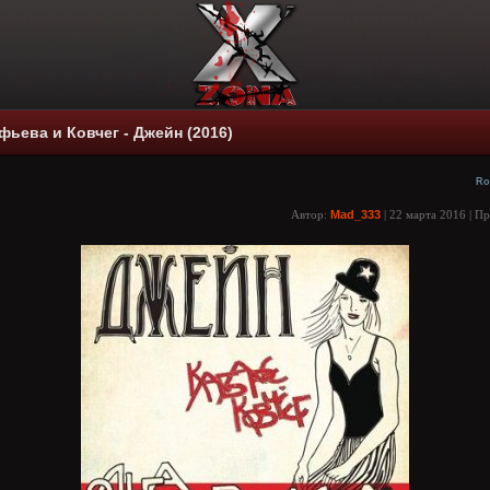
фьева и Ковчег - Джейн (2016)
Ro
Автор:
Mad_333
| 22 марта 2016 | П