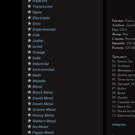
★
Rapcore
★
Trancecore
★
Djent
★
Electronic
Группа:
Ольга 
★
Emo
Альбом:
Джей
★
Experimental
Год:
2016
★
Жанр:
Рок
Folk
Страна:
Росси
★
Gothic
Битрейт:
320 k
★
Grind
Размер:
120 М
★
Grunge
★
Треклист:
Indie
01. Клоун Зло
★
Industrial
02. Алабама
★
Instrumental
03. Женщина с 
★
Math
04. Домик кра
05. Хучи-кучи 
★
Melodic
06. Прощай, М
★
Metal
07. Койот
★
Black Metal
08. Бельё
★
09. Джейн
Death Metal
10. Сладкая см
★
Doom Metal
11. Был я бел
★
Groove Metal
12. Песня на п
★
Heavy Metal
13. Блюз наобо
★
Modern Metal
telegram
★
Nu-Metal
★
Pagan Metal