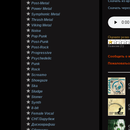
Скачать из ар
★
Post-Metal
★
Скачать чере
Power Metal
★
Symphonic Metal
★
Thrash Metal
★
Viking Metal
★
Noise
★
Pop Punk
Оцените релиз
★
Post-Punk
Голосов (
1
)
★
Post-Rock
★
Progressive
Сообщить о 
★
Psychedelic
★
Пожаловаться
Punk
★
Rock
★
Screamo
★
Shoegaze
О
★
Ska
R
★
Sludge
★
Stoner
★
Synth
О
★
8-bit
R
★
Female Vocal
★
СНГ/Зарубеж
★
Дискографии
О
★
R