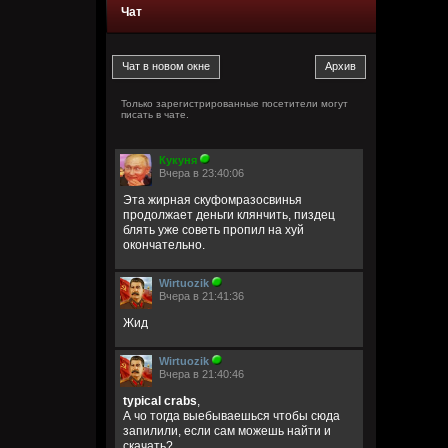
Чат
Только зарегистрированные посетители могут
писать в чате.
Кукуня
Вчера в 23:40:06
Эта жирная скуфомразосвинья
продолжает деньги клянчить, пиздец
блять уже советь пропил на хуй
окончательно.
Wirtuozik
Вчера в 21:41:36
Жид
Wirtuozik
Вчера в 21:40:46
typical crabs
,
А чо тогда выебываешься чтобы сюда
запилили, если сам можешь найти и
скачать?