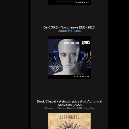
Brenton Trollant
Вчера в 17:32:03
Официально заявляю, мать ведущего
геймдизайнера The Evil Within просто
De CORE - Поколение END (2010)
тряпка для спермы
Alternative / Metal
Wirtuozik
Вчера в 05:18:26
Меня пися скоро умрет, эх
Wirtuozik
Вчера в 05:18:08
Опять подчистили меня. Вилкой.
Чистичистичистичистичисти. Вот как
надо чистить
Wirtuozik
4 августа 2026
Dusk Chapel - Astrophysics And Abnormal
Activities (2022)
Melodic / Black / Death / СНГ/Зарубеж
Bestial
4 августа 2026