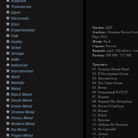
★
Rapcore
★
Trancecore
★
Djent
★
Electronic
★
Emo
Группа:
ДДТ
★
Experimental
Альбом:
Сборник Песен (Comp
★
Folk
Год:
2022
★
Gothic
Жанр:
Rock
Страна:
Россия
★
Grind
Битрейт:
mp3, 320 кбит/с / wa
★
Grunge
Размер:
209 МБ / 712 MБ
★
Indie
★
Треклист:
Industrial
01. Агидель (Белая Река)
★
Instrumental
02. В Последнюю Осень
★
Math
03. Просвистела
★
Melodic
04. Что Такое Осень
★
05. Ветер
Metal
06. Рожденный В СССР
★
Black Metal
07. Родина
★
Death Metal
08. Черный Пёс Петербург
★
Doom Metal
09. Песня О Свободе
★
10. Вокзал
Groove Metal
11. В Бой
★
Heavy Metal
12. Вороны
★
Modern Metal
13. Любовь Не Пропала
★
Nu-Metal
14. Не Стреляй!
15. Дождь
★
Pagan Metal