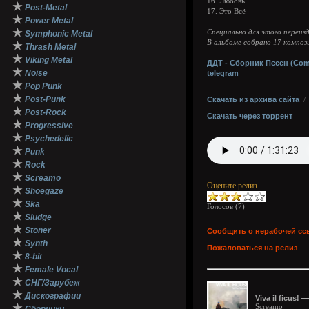
16. Любовь
★
Post-Metal
17. Это Всё
★
Power Metal
★
Специально для этого переиз
Symphonic Metal
В альбоме собрано 17 компози
★
Thrash Metal
★
Viking Metal
ДДТ - Сборник Песен (Comp
★
Noise
telegram
★
Pop Punk
★
Post-Punk
Скачать из архива сайта
★
Post-Rock
Скачать через торрент
★
Progressive
★
Psychedelic
★
Punk
★
Rock
★
Screamo
Оцените релиз
★
Shoegaze
★
Ska
Голосов (
7
)
★
Sludge
★
Stoner
Сообщить о нерабочей сс
★
Synth
Пожаловаться на релиз
★
8-bit
★
Female Vocal
★
СНГ/Зарубеж
★
Дискографии
Viva il ficus! 
★
Screamo