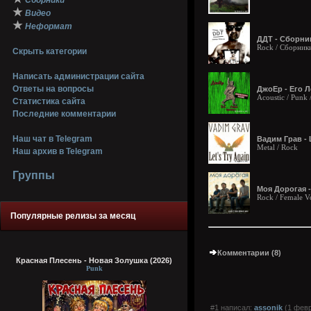
Сборники
★
Видео
★
Неформат
ДДТ - Сборник
Rock / Сборник
Скрыть категории
Написать администрации сайта
Ответы на вопросы
ДжоЕр - Его Л
Acoustic / Punk 
Статистика сайта
Последние комментарии
Наш чат в Telegram
Вадим Грав - 
Metal / Rock
Наш архив в Telegram
Группы
Моя Дорогая -
Rock / Female V
Популярные релизы за месяц
Комментарии (8)
Красная Плесень - Новая Золушка (2026)
Punk
#1 написал:
assonik
(1 февр