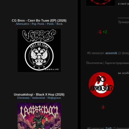
в своё 
---------
CG Bros - Свет Во Тьме (EP) (2026)
Трэшер
Alternative / Pop Punk / Punk / Rock
-1
+2
#5 написал:
assonik
(2 февр
Посетители | Зарегистрирован
не особ
Uratsakidogi - Black X Hop (2026)
Electronic / Industrial / Неформат
-3
#6 написал:
ZpB
(2 февраля