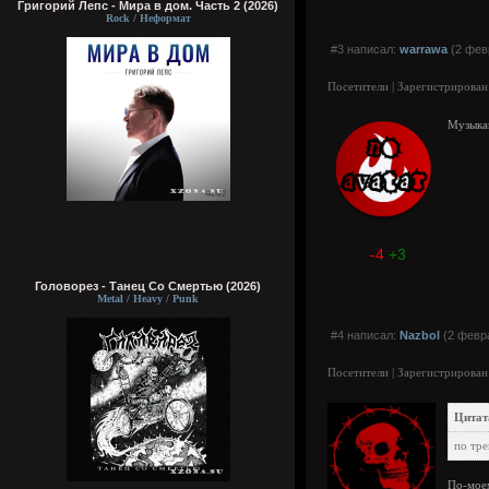
Григорий Лепс - Мира в дом. Часть 2 (2026)
Rock / Неформат
#3 написал:
warrawa
(2 фев
Посетители | Зарегистрирован
Музыкан
-4
+3
Головорез - Tанец Со Смертью (2026)
Metal / Heavy / Punk
#4 написал:
Nazbol
(2 февра
Посетители | Зарегистрирован
Цитат
по тре
По-моем