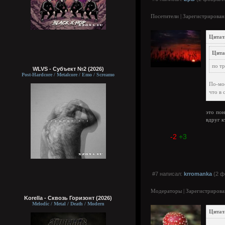
Посетители | Зарегистрирован
Цитат
Цита
по т
WLVS - Субъект №2 (2026)
Post-Hardcore / Metalcore / Emo / Screamo
По-мое
что в 
это пон
вдруг кт
-2
+3
#7 написал:
krromanka
(2 ф
Модераторы | Зарегистрирова
Korella - Сквозь Горизонт (2026)
Melodic / Metal / Death / Modern
Цитат