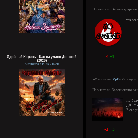
Посетители | Зарегистрирован
так себ
-4
+1
Ядрёный Корень - Как на улице Донской
(2026)
Alternative / Punk / Rock
#2 написал:
ZpB
(2 февраля
Посетители | Зарегистрирован
Не буд
ДДТ?" -
В сборн
-1
+3