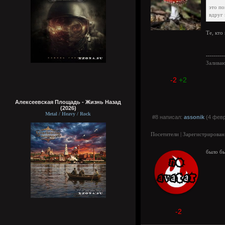
это по
вдруг 
Те, кто
---------
Залива
-2
+2
Алексеевская Площадь - Жизнь Назад
(2026)
Metal / Heavy / Rock
#8 написал:
assonik
(4 февр
Посетители | Зарегистрирован
было бы
-2