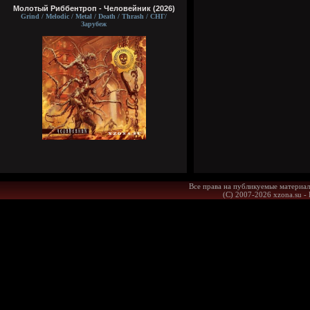
Молотый Риббентроп - Человейник (2026)
Grind / Melodic / Metal / Death / Thrash / СНГ/
Зарубеж
Все права на публикуемые материал
(С) 2007-2026 xzona.su -