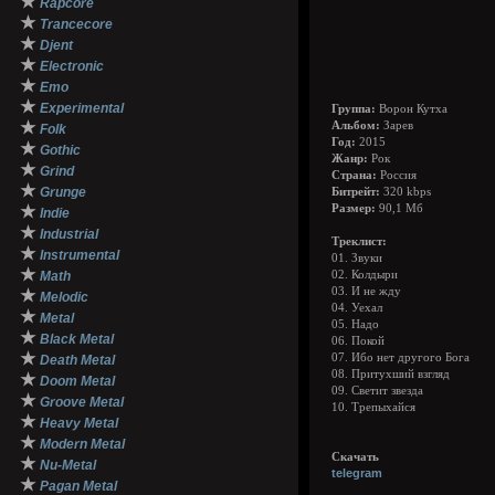
★
Rapcore
★
Trancecore
★
Djent
★
Electronic
★
Emo
★
Experimental
Группа:
Ворон Кутха
★
Альбом:
Зарев
Folk
Год:
2015
★
Gothic
Жанр:
Рок
★
Grind
Страна:
Россия
★
Grunge
Битрейт:
320 kbps
★
Размер:
90,1 Мб
Indie
★
Industrial
Треклист:
★
Instrumental
01. Звуки
★
Math
02. Колдыри
03. И не жду
★
Melodic
04. Уехал
★
Metal
05. Надо
★
Black Metal
06. Покой
★
07. Ибо нет другого Бога
Death Metal
08. Притухший взгляд
★
Doom Metal
09. Светит звезда
★
Groove Metal
10. Трепыхайся
★
Heavy Metal
★
Modern Metal
Скачать
★
Nu-Metal
telegram
★
Pagan Metal