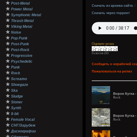
★
Post-Metal
Скачать из архива сайта
★
Power Metal
Скачать через торрент
★
Symphonic Metal
★
Thrash Metal
★
Viking Metal
★
Noise
★
Pop Punk
★
Оцените релиз
Post-Punk
★
Post-Rock
Голосов (
0
)
★
Progressive
★
Psychedelic
Сообщить о нерабочей сс
★
Punk
Пожаловаться на релиз
★
Rock
★
Screamo
★
Shoegaze
★
Ska
Ворон Кутха -
★
Sludge
Rock
★
Stoner
★
Synth
★
8-bit
Ворон Кутха - 
★
Female Vocal
Rock
★
СНГ/Зарубеж
★
Дискографии
★