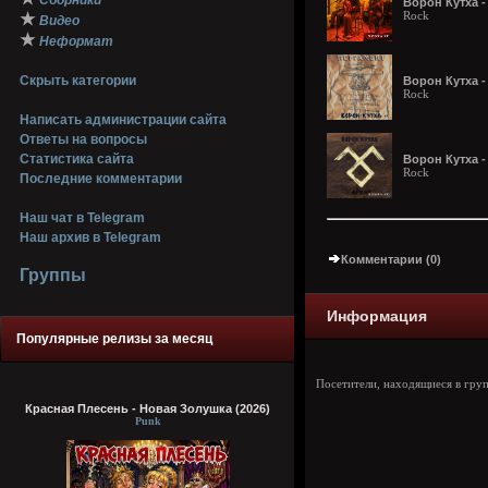
Сборники
Ворон Кутха -
Rock
★
Видео
★
Неформат
Скрыть категории
Ворон Кутха -
Rock
Написать администрации сайта
Ответы на вопросы
Статистика сайта
Ворон Кутха -
Rock
Последние комментарии
Наш чат в Telegram
Наш архив в Telegram
Комментарии (0)
Группы
Информация
Популярные релизы за месяц
Посетители, находящиеся в гру
Красная Плесень - Новая Золушка (2026)
Punk