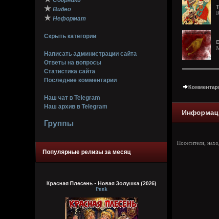
Сборники
T
★
Видео
R
★
Неформат
Скрыть категории
D
M
Написать администрации сайта
Ответы на вопросы
Статистика сайта
Последние комментарии
Комментари
Наш чат в Telegram
Наш архив в Telegram
Информац
Группы
Посетители, нах
Популярные релизы за месяц
Красная Плесень - Новая Золушка (2026)
Punk