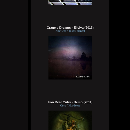
делах. панки просто бомбы
Кукуня
Вчера в 21:45:23
Crane's Dreams - Eliviya (2013)
Ambient / Instrumental
Кукуня
Вчера в 21:36:44
Цитата: Wirtuozik
ещё и вместо мозга вставили мощный
компьют
ты хотел сказать в место, где должен
быть мозг
Wirtuozik
Вчера в 20:41:56
Я - робот
Iron Bear Cubs - Demo (2011)
Core / Hardcore
Wirtuozik
Вчера в 20:40:37
А если бы мне ещё и вместо мозга
вставили мощный компьют, то ч бы еще и