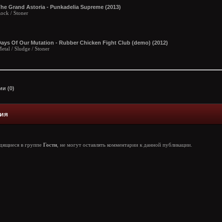
he Grand Astoria - Punkadelia Supreme (2013)
ock / Stoner
ays Of Our Mutation - Rubber Chicken Fight Club (demo) (2012)
etal / Sludge / Stoner
и (0)
ия
одящиеся в группе
Гости
, не могут оставлять комментарии к данной публикации.