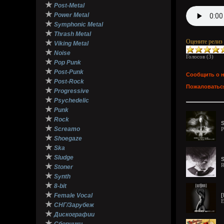
★
Post-Metal
★
Power Metal
★
Symphonic Metal
★
Thrash Metal
Оцените релиз
★
Viking Metal
★
Noise
Голосов (
3
)
★
Pop Punk
★
Post-Punk
Сообщить о 
★
Post-Rock
Пожаловаться
★
Progressive
★
Psychedelic
★
Punk
★
Rock
S
★
Screamo
P
★
Shoegaze
★
Ska
★
Sludge
S
★
R
Stoner
★
Synth
★
8-bit
★
Female Vocal
[
E
★
СНГ/Зарубеж
★
Дискографии
★