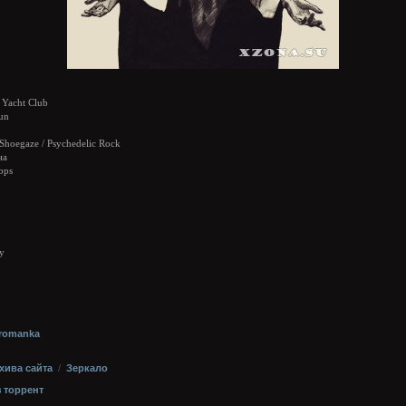
 Yacht Club
un
 Shoegaze / Psychedelic Rock
на
bps
y
rromanka
хива сайта
/
Зеркало
з торрент