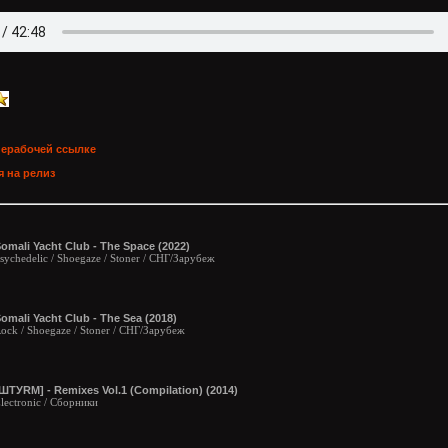
нерабочей ссылке
 на релиз
omali Yacht Club - The Space (2022)
sychedelic / Shoegaze / Stoner / СНГ/Зарубеж
omali Yacht Club - The Sea (2018)
ock / Shoegaze / Stoner / СНГ/Зарубеж
ШТУRМ] - Remixes Vol.1 (Compilation) (2014)
lectronic / Сборники