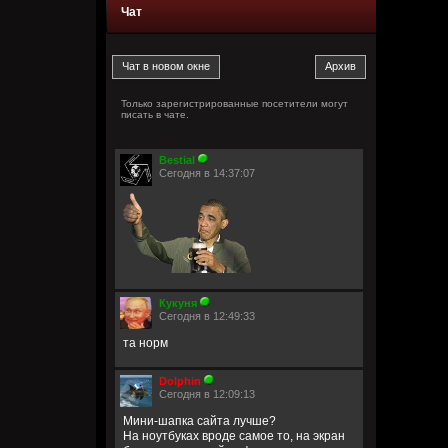
Чат
Только зарегистрированные посетители могут
писать в чате.
Bestial
Сегодня в 14:37:07
Кукуня
Сегодня в 12:49:33
та норм
Dolphin
Сегодня в 12:09:13
Мини-шапка сайта лучше?
На ноутбуках вроде самое то, на экран