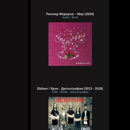
Wirtuozik
Леонид Фёдоров – Мир (2024)
Вчера в 16:15:56
Indie / Rock
А вы знали что Кадышевой 67 лет?
Странно, в моем детстве я думал ей
столько же. Получается она и не стареет
даже, ей все время 60
Кукуня
Вчера в 16:15:29
Eldiarn / Хрен - Дискография (2013 - 2018)
Wirtuozik
Folk / Death / Дискографии
Вчера в 16:15:10
А я вовсе не колдунья,
Я любила и люблю.
Это мне судьба послала
Грешную любовь мою.
Не судите строго, люди,
Пожалей меня, родня,
Видно, в жизни суждено мне