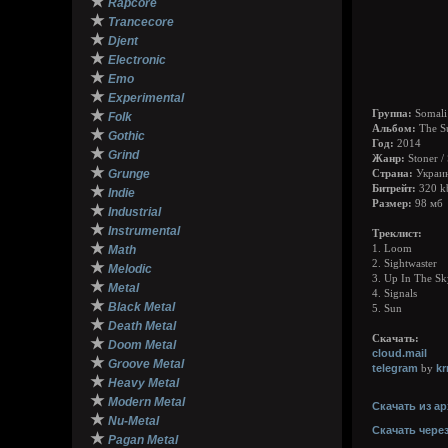
★
Rapcore
★
Trancecore
★
Djent
★
Electronic
★
Emo
★
Experimental
★
Группа:
Somali
Folk
Альбом:
The S
★
Gothic
Год:
2014
★
Grind
Жанр:
Stoner /
★
Grunge
Страна:
Украи
★
Битрейт:
320 k
Indie
Размер:
98 мб
★
Industrial
★
Instrumental
Треклист:
★
Math
1. Loom
2. Sightwaster
★
Melodic
3. Up In The Sk
★
Metal
4. Signals
★
Black Metal
5. Sun
★
Death Metal
Скачать:
★
Doom Metal
cloud.mail
★
Groove Metal
telegram
k
by
★
Heavy Metal
★
Modern Metal
Скачать из ар
★
Nu-Metal
Скачать чере
★
Pagan Metal