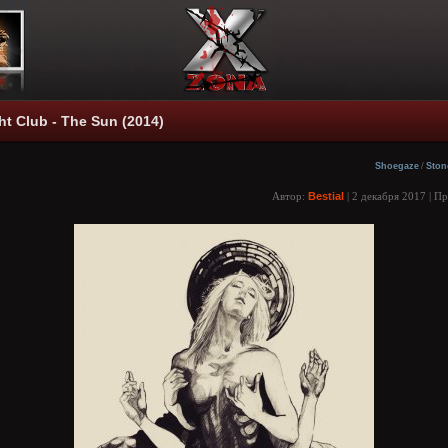
ht Club - The Sun (2014)
Shoegaze
/
Ston
Автор:
Bestial
| 2 декабря 2017 | П