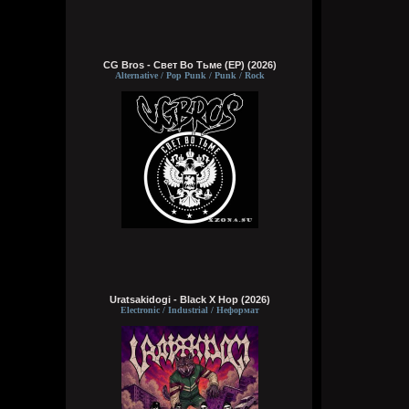
CG Bros - Свет Во Тьме (EP) (2026)
Alternative / Pop Punk / Punk / Rock
Uratsakidogi - Black X Hop (2026)
Electronic / Industrial / Неформат