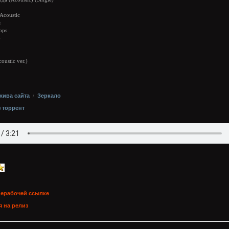
 Acoustic
я
bps
б
oustic ver.)
хива сайта
/
Зеркало
з торрент
нерабочей ссылке
 на релиз