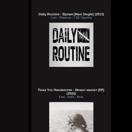
Wirtuozik
Daily Routine - Время [Maxi Single] (2013)
Вчера в 16:15:56
Core / Metalcore / СНГ/Зарубеж
А вы знали что Кадышевой 67 лет?
Странно, в моем детстве я думал ей
столько же. Получается она и не стареет
даже, ей все время 60
Кукуня
Вчера в 16:15:29
Пока Что Неизвестен - Может хватит (ЕР)
Wirtuozik
(2025)
Вчера в 16:15:10
Emo / Indie / Rock
А я вовсе не колдунья,
Я любила и люблю.
Это мне судьба послала
Грешную любовь мою.
Не судите строго, люди,
Пожалей меня, родня,
Видно, в жизни суждено мне