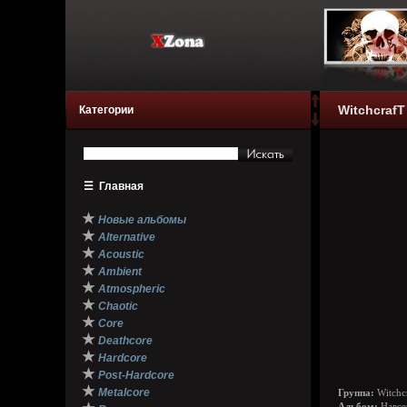
WitchcrafT 
Категории
☰
Главная
★
Новые альбомы
★
Alternative
★
Acoustic
★
Ambient
★
Atmospheric
★
Chaotic
★
Core
★
Deathcore
★
Hardcore
★
Post-Hardcore
★
Metalcore
Группа:
Witchc
Альбом:
Навсег