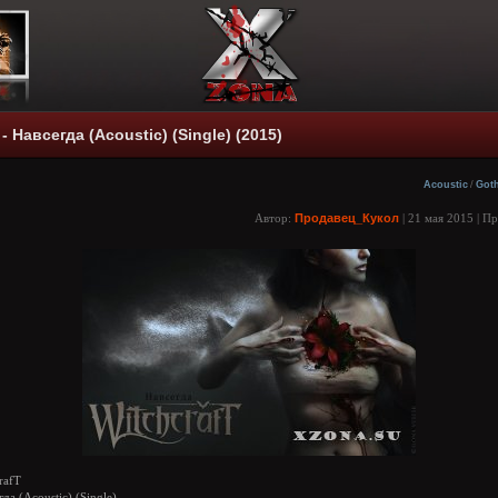
- Навсегда (Acoustic) (Single) (2015)
Acoustic
/
Goth
Автор:
Продавец_Кукол
| 21 мая 2015 | П
rafT
да (Acoustic) (Single)