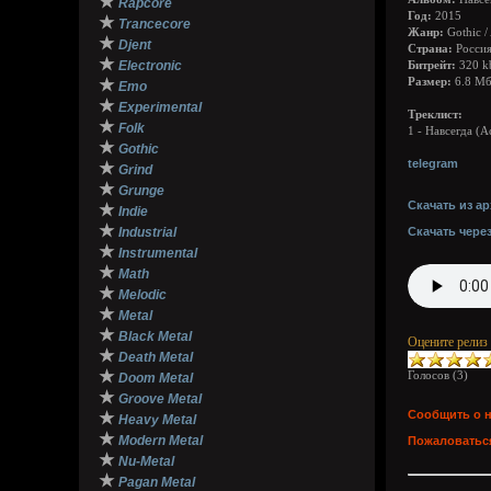
★
Rapcore
Год:
2015
★
Trancecore
Жанр:
Gothic /
★
Djent
Страна:
Росси
★
Electronic
Битрейт:
320 k
★
Размер:
6.8 М
Emo
★
Experimental
Треклист:
★
Folk
1 - Навсегда (Ac
★
Gothic
telegram
★
Grind
★
Grunge
Скачать из ар
★
Indie
★
Industrial
Скачать чере
★
Instrumental
★
Math
★
Melodic
★
Metal
★
Black Metal
Оцените релиз
★
Death Metal
★
Голосов (
3
)
Doom Metal
★
Groove Metal
Сообщить о 
★
Heavy Metal
★
Modern Metal
Пожаловаться
★
Nu-Metal
★
Pagan Metal