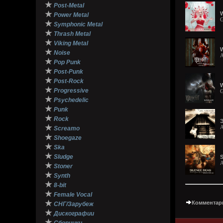
★
Post-Metal
★
W
Power Metal
G
★
Symphonic Metal
★
Thrash Metal
★
Viking Metal
W
★
Noise
A
★
Pop Punk
★
Post-Punk
★
Post-Rock
W
★
Progressive
G
★
Psychedelic
★
Punk
★
Rock
Э
★
A
Screamo
★
Shoegaze
★
Ska
★
Sludge
S
A
★
Stoner
★
Synth
★
8-bit
★
Female Vocal
★
Комментари
СНГ/Зарубеж
★
Дискографии
★