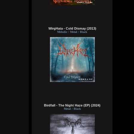
делах. панки просто бомбы
Кукуня
Вчера в 21:45:23
WirgHata - Cold Dismay (2013)
Melodic / Metal / Black
Кукуня
Вчера в 21:36:44
Цитата: Wirtuozik
ещё и вместо мозга вставили мощный
компьют
ты хотел сказать в место, где должен
быть мозг
Wirtuozik
Вчера в 20:41:56
Я - робот
Birdfall - The Night Haze (EP) (2024)
Metal / Black
Wirtuozik
Вчера в 20:40:37
А если бы мне ещё и вместо мозга
вставили мощный компьют, то ч бы еще и