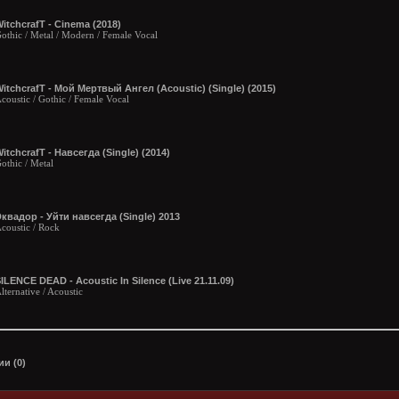
itchcrafT - Cinema (2018)
othic / Metal / Modern / Female Vocal
itchcrafT - Мой Мертвый Ангел (Acoustic) (Single) (2015)
coustic / Gothic / Female Vocal
itchcrafT - Навсегда (Single) (2014)
othic / Metal
квадор - Уйти навсегда (Single) 2013
coustic / Rock
ILENCE DEAD - Acoustic In Silence (Live 21.11.09)
lternative / Acoustic
и (0)