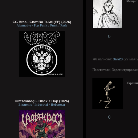
Мощн
CG Bros - Свет Во Тьме (EP) (2026)
Alternative / Pop Punk / Punk / Rock
0
#6 написал:
dan23
(27 мая 2
Посетители | Зарегистрирован
Украинц
Uratsakidogi - Black X Hop (2026)
Electronic / Industrial / Неформат
0