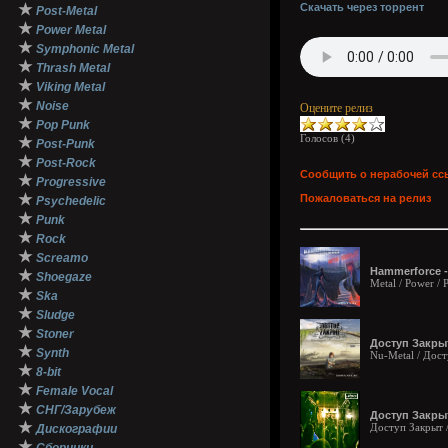
★
Скачать через торрент
Post-Metal
★
Power Metal
★
Symphonic Metal
★
Thrash Metal
★
Viking Metal
★
Noise
Оцените релиз
★
Pop Punk
Голосов (
4
)
★
Post-Punk
★
Post-Rock
Сообщить о нерабочей сс
★
Progressive
★
Пожаловаться на релиз
Psychedelic
★
Punk
★
Rock
★
Screamo
Hammerforce -
★
Shoegaze
Metal / Power / 
★
Ska
★
Sludge
★
Stoner
Доступ Закрыт
★
Synth
Nu-Metal / Дос
★
8-bit
★
Female Vocal
★
СНГ/Зарубеж
Доступ Закрыт
★
Доступ Закрыт 
Дискографии
★