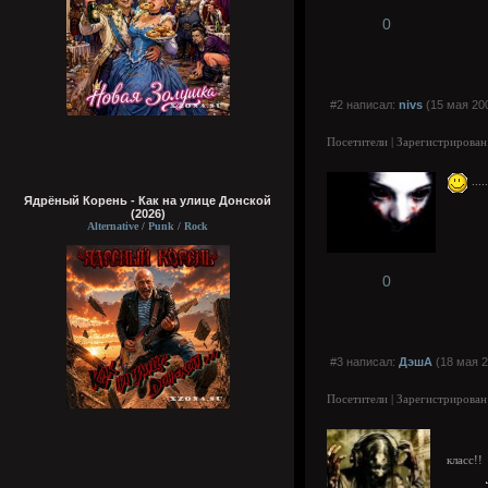
0
#2 написал:
nivs
(15 мая 200
Посетители | Зарегистрирован
....
Ядрёный Корень - Как на улице Донской
(2026)
Alternative / Punk / Rock
0
#3 написал:
ДэшА
(18 мая 2
Посетители | Зарегистрирован
класс!!