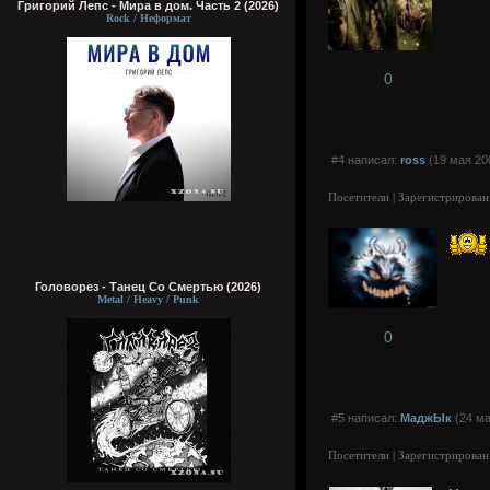
Григорий Лепс - Мира в дом. Часть 2 (2026)
Rock / Неформат
0
#4 написал:
ross
(19 мая 20
Посетители | Зарегистрирован
Головорез - Tанец Со Смертью (2026)
Metal / Heavy / Punk
0
#5 написал:
МаджЫк
(24 ма
Посетители | Зарегистрирован