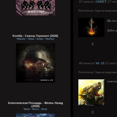
#7 написал:
CADICT
(27 июл
Посетители | Зарегистрирован
Ща посл
Дайте д
Korella - Сквозь Горизонт (2026)
Melodic / Metal / Death / Modern
0
#8 написал:
Vit -13
(21 мая 2
Посетители | Зарегистрирован
отличн
Алексеевская Площадь - Жизнь Назад
(2026)
Metal / Heavy / Rock
0