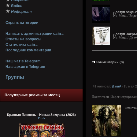
Сборники
★
Видео
★
Неформат
Доступ закрыт
Nu-Metal / Виде
Скрыть категории
Написать администрации сайта
Доступ Закрыт
Nu-Metal / Дос
Ответы на вопросы
Статистика сайта
Последние комментарии
Наш чат в Telegram
Комментарии (8)
Наш архив в Telegram
Группы
#1 написал:
ДэшА
(15 мая 2
Популярные релизы за месяц
Посетители | Зарегистрирован
послушаю 
Красная Плесень - Новая Золушка (2026)
Punk