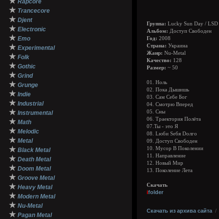
★
Rapcore
★
Trancecore
★
Djent
Группа:
Lucky Sun Day / LSD
★
Electronic
Альбом:
Доступ Свободен
★
Emo
Год:
2008
★
Страна:
Украина
Experimental
Жанр:
Nu-Metal
★
Folk
Качество:
128
★
Gothic
Размер:
~ 50
★
Grind
01. Ноль
★
Grunge
02. Пока Дышишь
★
Indie
03. Сам Себе Бог
★
Industrial
04. Смотрю Вперед
★
05. Сны
Instrumental
06. Траектория Полёта
★
Math
07.Ты - это Я
★
Melodic
08. Lюби Sебя Dолго
★
Metal
09. Доступ Свободен
★
10. Мусор В Поколении
Black Metal
11. Направление
★
Death Metal
12. Новый Мир
★
Doom Metal
13. Поколение Лета
★
Groove Metal
★
Скачать
Heavy Metal
i
folder
★
Modern Metal
★
Nu-Metal
Скачать из архива сайта
★
Pagan Metal