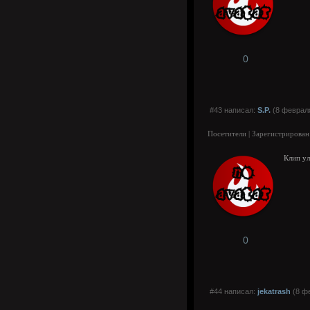
0
#43 написал:
S.P.
(8 февраля
Посетители | Зарегистрирован
Клип ул
0
#44 написал:
jekatrash
(8 фе