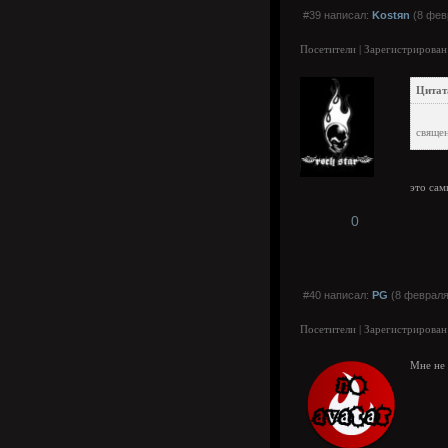
#39 написал:
Kostяn
(8 фев
Посетители | Зарегистрирован
Цитат
священ
это са
0
#40 написал:
PG
(8 февраля
Посетители | Зарегистрирован
Мне не 