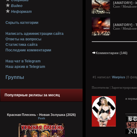
Сборники
[AMATORY] - 
★
Видео
Core / Metalcor
★
Неформат
Скрыть категории
[AMATORY] - T
Core / Metalcor
Написать администрации сайта
Ответы на вопросы
Статистика сайта
Последние комментарии
Комментарии (146)
Наш чат в Telegram
Наш архив в Telegram
Группы
#1 написал:
Warpius
(8 февр
Посетители | Зарегистрирован
Популярные релизы за месяц
я первы
---------
Красная Плесень - Новая Золушка (2026)
Punk