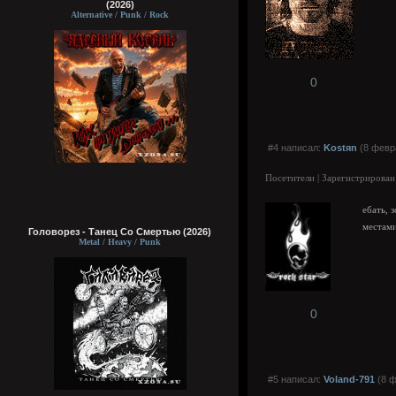
(2026)
Alternative / Punk / Rock
0
#4 написал:
Kostяn
(8 февра
Посетители | Зарегистрирован
ебать,
местами
Головорез - Tанец Со Смертью (2026)
Metal / Heavy / Punk
0
#5 написал:
Voland-791
(8 ф