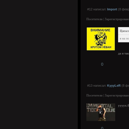
#12 написал:
Import
(8 февр
Посетители | Зарегистрирован
Цитат
я на п
да я та
0
#13 написал:
KyyyLeR
(8 фе
Посетители | Зарегистрирован
уууух.б
0