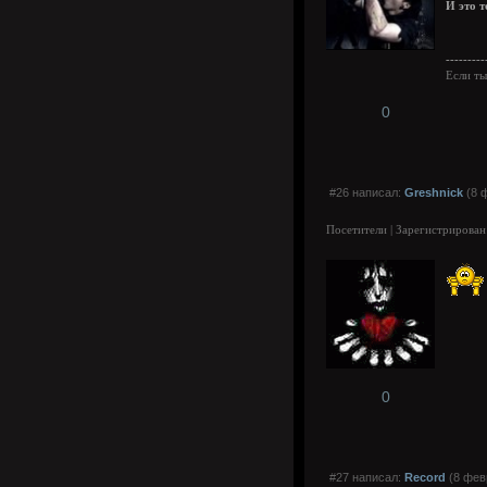
И это т
---------
Если ты
0
#26 написал:
Greshnick
(8 ф
Посетители | Зарегистрирован
0
#27 написал:
Record
(8 фев