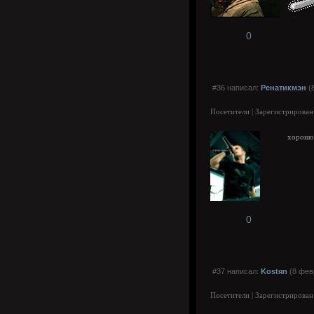
0
#36 написал:
Ренатикмэн
(8
Посетители | Зарегистрирован
хорошо 
0
#37 написал:
Kostяn
(8 фев
Посетители | Зарегистрирован