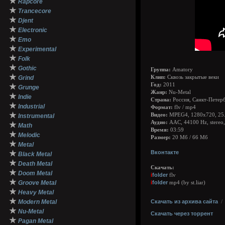
★
Rapcore
★
Trancecore
★
Djent
★
Electronic
★
Emo
★
Experimental
★
Folk
★
Gothic
Группа:
Amatory
★
Grind
Клип:
Сквозь закрытые веки
Год:
2011
★
Grunge
Жанр:
Nu-Metal
★
Indie
Страна:
Россия, Санкт-Петер
★
Industrial
Формат:
flv / mp4
★
Видео:
MPEG4, 1280x720, 25.
Instrumental
Аудио:
AAC, 44100 Hz, stereo,
★
Math
Время:
03:59
★
Melodic
Размер:
20 Мб / 66 Мб
★
Metal
★
Вконтакте
Black Metal
★
Death Metal
Скачать:
★
Doom Metal
i
folder
flv
★
Groove Metal
i
folder
mp4 (by st.liar)
★
Heavy Metal
★
Modern Metal
Скачать из архива сайта
★
Nu-Metal
Скачать через торрент
★
Pagan Metal