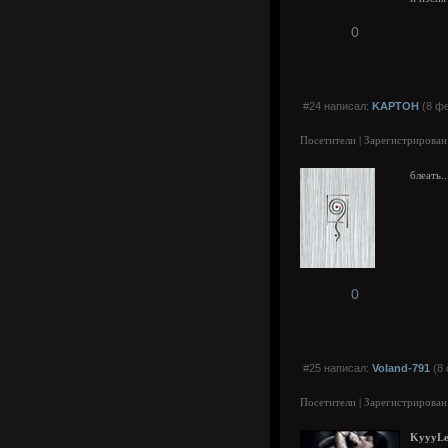
0
#24 написал:
KAPTOH
(8 фе
Посетители | Зарегистрирован
блеать.
0
#25 написал:
Voland-791
(8 
Посетители | Зарегистрирован
KyyyL