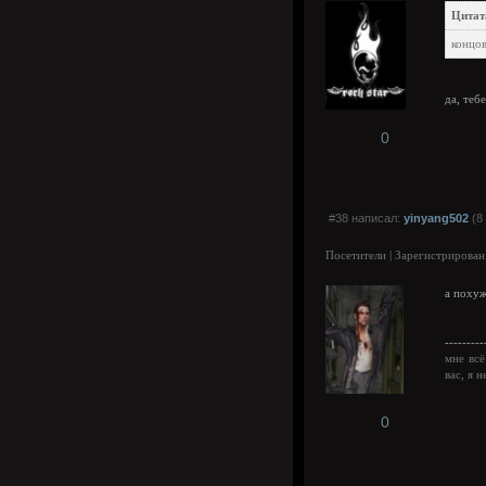
Цита
концов
да, теб
0
#38 написал:
yinyang502
(8
Посетители | Зарегистрирован
а похуж
---------
мне всё
вас, я 
0