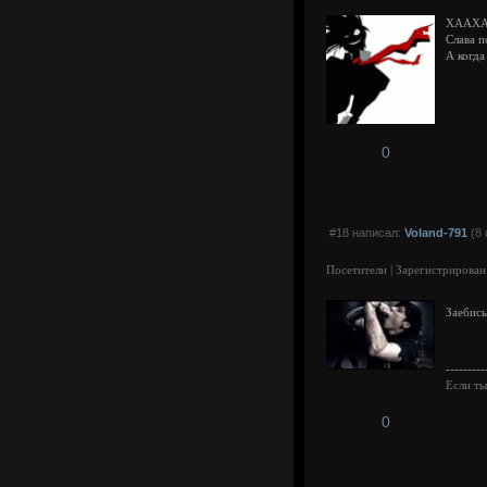
ХААХАХ
Слава п
А когда
0
#18 написал:
Voland-791
(8 
Посетители | Зарегистрирован
Заебис
---------
Если ты
0