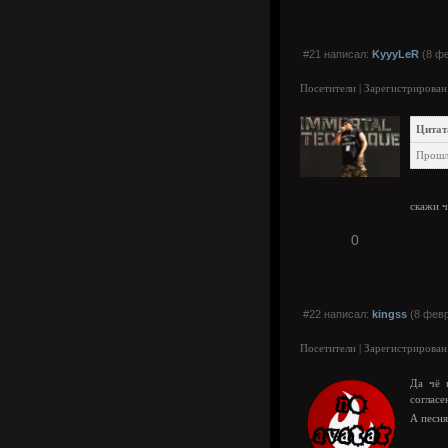
#21 написал:
KyyyLeR
(8 фе
Посетители | Зарегистрирован
Цитат
Прошлы
скажи ч
0
#22 написал:
kingss
(8 февр
Посетители | Зарегистрирован
Да чё 
согласе
А песня