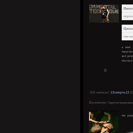
Цитат
перех
Цитат
там на
а мне 
творчес
всё дел
пы.сы.
0
#35 написал:
13смерть13
(8
Посетители | Зарегистрирован
ни раз