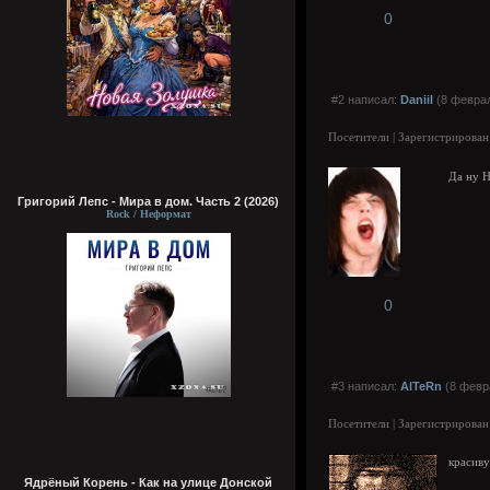
0
#2 написал:
Daniil
(8 феврал
Посетители | Зарегистрирован
Да ну 
Григорий Лепс - Мира в дом. Часть 2 (2026)
Rock / Неформат
0
#3 написал:
AlTeRn
(8 февра
Посетители | Зарегистрирован
красиву
Ядрёный Корень - Как на улице Донской