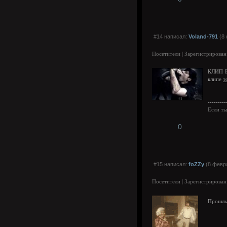
#14 написал:
Voland-791
(8 
Посетители | Зарегистрирован
КЛИП 
клипе
т
---------
Если ты
0
#15 написал:
foZZy
(8 февра
Посетители | Зарегистрирован
Прошлый