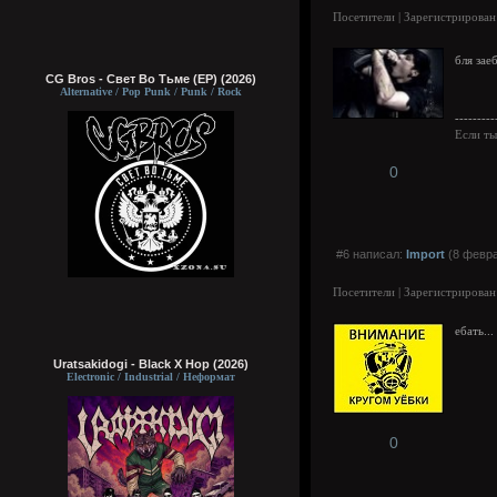
Посетители | Зарегистрирован
бля зае
CG Bros - Свет Во Тьме (EP) (2026)
Alternative / Pop Punk / Punk / Rock
---------
Если ты
0
#6 написал:
Import
(8 февра
Посетители | Зарегистрирован
ебать...
Uratsakidogi - Black X Hop (2026)
Electronic / Industrial / Неформат
0