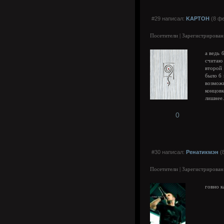
#29 написал:
KAPTOH
(8 фе
Посетители | Зарегистрирован
а ведь 
считаю
второй 
было б 
возможн
концовк
лишнее.
0
#30 написал:
Ренатикмэн
(8
Посетители | Зарегистрирован
говно к