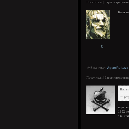
Посетители | Зарегистрирован
Клип за
0
#45 написал:
AgentRulezzz
Посетители | Зарегистрирован
Цитат
ни раз
идея эт
1982 г
з.ы. и 
---------