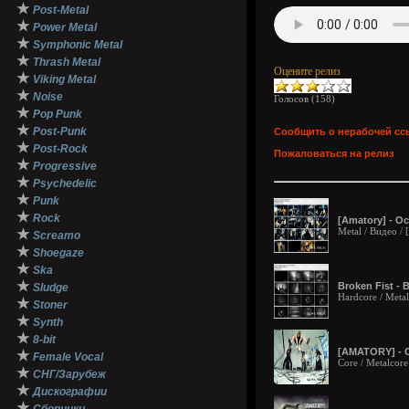
★
Post-Metal
★
Power Metal
★
Symphonic Metal
★
Thrash Metal
Оцените релиз
★
Viking Metal
★
Noise
Голосов (
158
)
★
Pop Punk
★
Post-Punk
Сообщить о нерабочей сс
★
Post-Rock
Пожаловаться на релиз
★
Progressive
★
Psychedelic
★
Punk
★
Rock
[Amatory] - Ос
Metal / Видео 
★
Screamo
★
Shoegaze
★
Ska
★
Broken Fist - 
Sludge
Hardcore / Metal
★
Stoner
★
Synth
★
8-bit
[AMATORY] - 
★
Female Vocal
Core / Metalcor
★
СНГ/Зарубеж
★
Дискографии
★