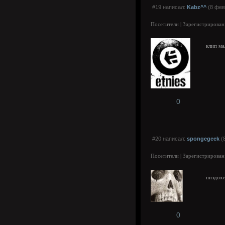
#19 написал:
Kabz^^
(8 фев
Посетители | Зарегистрирован
клип ма
0
#20 написал:
spongegeek
(8
Посетители | Зарегистрирован
пиздох
0