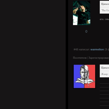
Цитат
"Вы бл
ага. см
0
#48 написал:
warmelion
(9 
Посетители | Зарегистрирован
Цитат
Жанр:
…………
…………
…………
…………
………
…………
…………
………