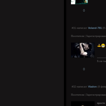
0
#31 написал:
Voland-791
(8 
Посетители | Зарегистрирован
---------
Если ты
0
#32 написал:
Vladon
(8 февр
Посетители | Зарегистрирован
просто 