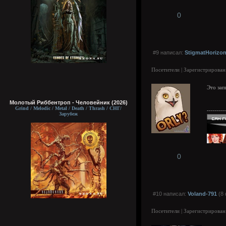
0
#9 написал:
StigmatHorizo
Посетители | Зарегистрирован
Это зап
Молотый Риббентроп - Человейник (2026)
Grind / Melodic / Metal / Death / Thrash / СНГ/
---------
Зарубеж
0
#10 написал:
Voland-791
(8 
Посетители | Зарегистрирован