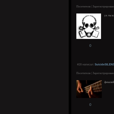
Посетители | Зарегистрирован
ух ты к
0
#28 написал:
SuicideSILEN
Посетители | Зарегистрирован
фекалий
0