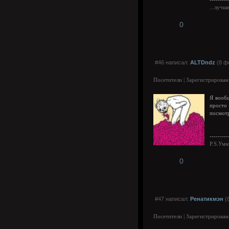
...лучш
0
#46 написал:
ALTDndz
(8 ф
Посетители | Зарегистрирован
Я вооб
просто
посмотр
---------
P.S.Умн
0
#47 написал:
Ренатикмэн
(8
Посетители | Зарегистрирован