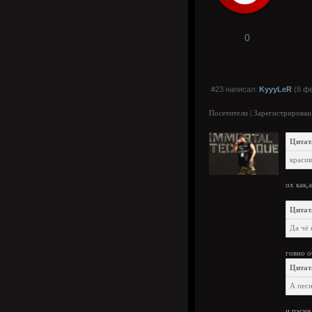
0
#23 написал:
KyyyLeR
(8 фе
Посетители | Зарегистрирован
Цитат
красив
ох как,
Цитата
Да чё 
говно о
Цитата
А песн
и пэсня