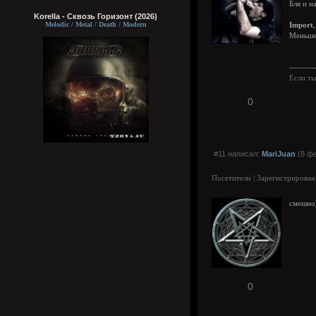
Бля и н
Korella - Сквозь Горизонт (2026)
Melodic / Metal / Death / Modern
Import
,
Меньше 
---------
Если ты
0
#11 написал:
MariJuan
(8 фе
Посетители | Зарегистрирован
смешно
0