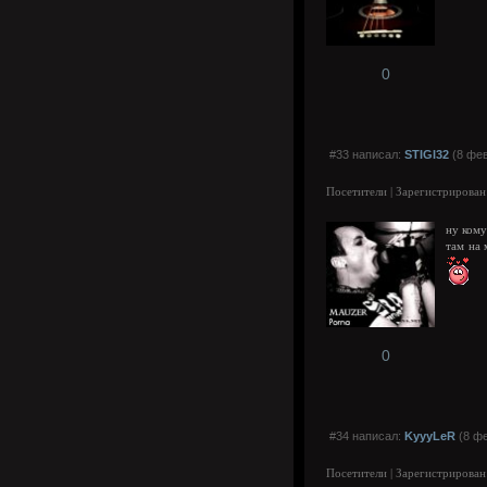
0
#33 написал:
STIGI32
(8 фев
Посетители | Зарегистрирован
ну кому
там на 
0
#34 написал:
KyyyLeR
(8 фе
Посетители | Зарегистрирован