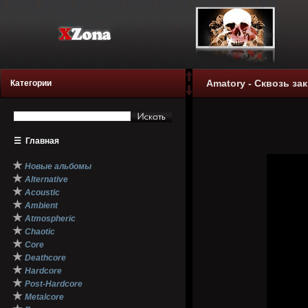
Amatory - Сквозь за
Категории
☰
Главная
★
Новые альбомы
★
Alternative
★
Acoustic
★
Ambient
★
Atmospheric
★
Chaotic
★
Core
★
Deathcore
★
Hardcore
★
Post-Hardcore
★
Metalcore