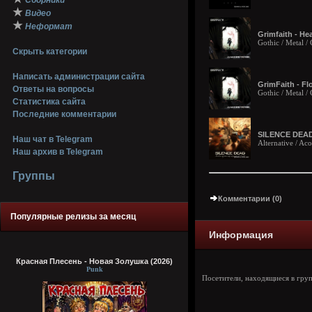
Сборники
★
Видео
★
Неформат
Grimfaith - He
Gothic / Metal 
Скрыть категории
Написать администрации сайта
GrimFaith - Fl
Ответы на вопросы
Gothic / Metal 
Статистика сайта
Последние комментарии
SILENCE DEAD -
Наш чат в Telegram
Alternative / Aco
Наш архив в Telegram
Группы
Комментарии (0)
Популярные релизы за месяц
Информация
Красная Плесень - Новая Золушка (2026)
Punk
Посетители, находящиеся в гру