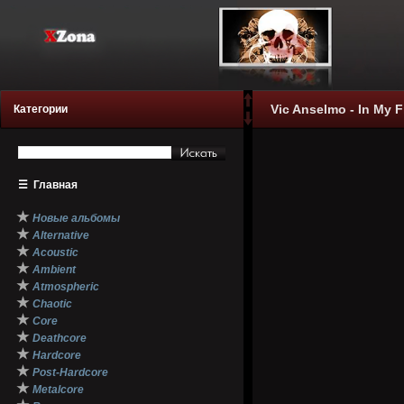
Vic Anselmo - In My F
Категории
☰
Главная
★
Новые альбомы
★
Alternative
★
Acoustic
★
Ambient
★
Atmospheric
★
Chaotic
★
Core
★
Deathcore
★
Hardcore
★
Post-Hardcore
★
Metalcore