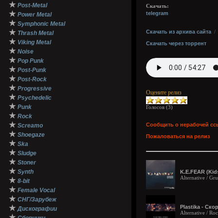
★
Post-Metal
Скачать:
★
telegram
Power Metal
★
Symphonic Metal
★
Скачать из архива сайта
Thrash Metal
★
Viking Metal
Скачать через торрент
★
Noise
★
Pop Punk
★
Post-Punk
★
Post-Rock
★
Progressive
Оцените релиз
★
Psychedelic
★
Punk
Голосов (
3
)
★
Rock
★
Сообщить о нерабочей сс
Screamo
★
Shoegaze
Пожаловаться на релиз
★
Ska
★
Sludge
★
Stoner
★
Synth
K.E.FEAR (Kids
Alternative / Gr
★
8-bit
★
Female Vocal
★
СНГ/Зарубеж
★
Plastika - Cкор
Дискографии
Alternative / Roc
★