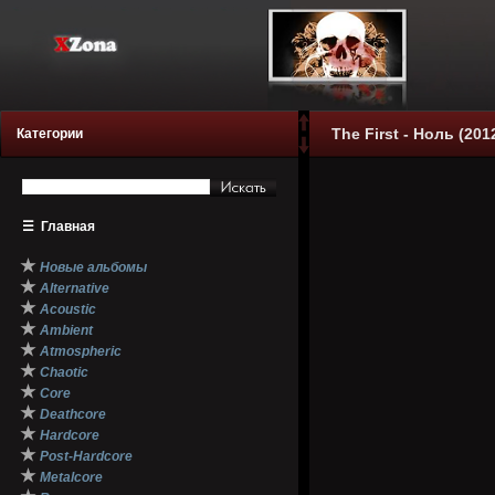
The First - Ноль (201
Категории
☰
Главная
★
Новые альбомы
★
Alternative
★
Acoustic
★
Ambient
★
Atmospheric
★
Chaotic
★
Core
★
Deathcore
★
Hardcore
★
Post-Hardcore
★
Metalcore