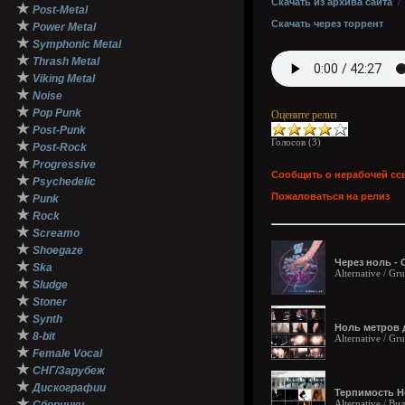
Скачать из архива сайта
★
Post-Metal
★
Скачать через торрент
Power Metal
★
Symphonic Metal
★
Thrash Metal
★
Viking Metal
★
Noise
★
Pop Punk
Оцените релиз
★
Post-Punk
Голосов (
3
)
★
Post-Rock
★
Progressive
Сообщить о нерабочей сс
★
Psychedelic
★
Пожаловаться на релиз
Punk
★
Rock
★
Screamo
★
Shoegaze
Через ноль - 
★
Ska
Alternative / Gr
★
Sludge
★
Stoner
★
Synth
Ноль метров д
★
8-bit
Alternative / Gr
★
Female Vocal
★
СНГ/Зарубеж
★
Дискографии
Терпимость Но
★
Alternative / Ви