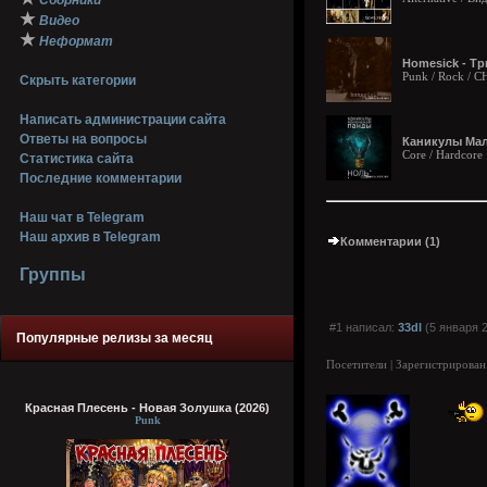
Сборники
★
Видео
★
Неформат
Homesick - Тр
Punk / Rock / 
Скрыть категории
Написать администрации сайта
Ответы на вопросы
Каникулы Мале
Core / Hardcore
Статистика сайта
Последние комментарии
Наш чат в Telegram
Наш архив в Telegram
Комментарии (1)
Группы
#1 написал:
33dl
(5 января 2
Популярные релизы за месяц
Посетители | Зарегистрирован
Красная Плесень - Новая Золушка (2026)
Punk