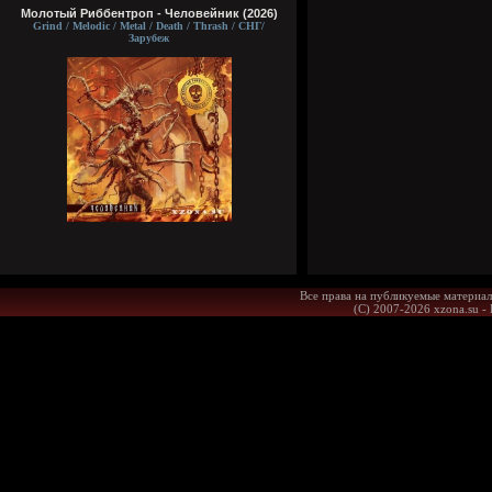
Молотый Риббентроп - Человейник (2026)
Grind / Melodic / Metal / Death / Thrash / СНГ/
Зарубеж
Все права на публикуемые материал
(С) 2007-2026 xzona.su -