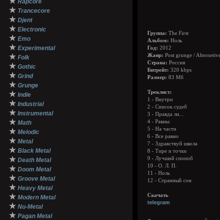
★
Rapcore
★
Trancecore
★
Djent
★
Electronic
Группа:
The First
★
Emo
Альбом:
Ноль
★
Experimental
Год:
2012
★
Жанр:
Post grunge / Alternetiv
Folk
Страна:
Россия
★
Gothic
Битрейт:
320 kbps
★
Grind
Размер:
83 Мб
★
Grunge
Треклист:
★
Indie
1 - Внутри
★
Industrial
2 - Список судеб
★
Instrumental
3 - Правда ли...
★
4 - Равны
Math
5 - На части
★
Melodic
6 - Все равно
★
Metal
7 - Здравствуй школа
★
Black Metal
8 - Тире и точки
★
9 - Лучший спопоб
Death Metal
10 - О. Л. П.
★
Doom Metal
11 - Ноль
★
Groove Metal
12 - Странный сон
★
Heavy Metal
★
Скачать
Modern Metal
telegram
★
Nu-Metal
★
Pagan Metal